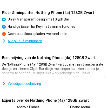
Plus- & minpunten Nothing Phone (4a) 128GB Zwart
Uniek transparant design met Glyph Bar
Pluspunt
Handige Essential Key met slimme functies
Pluspunt
Geen draadloos opladen, wel snelladen
Minpunt
Alle plus- & minpunten
Beschrijving van de Nothing Phone (4a) 128GB Zwart
De Nothing Phone (4a) 128GB Zwart valt op met zijn transparante
design en slimme Glyph Bar die je meldingen laat zien zonder je
scherm te openen. Je krijgt 8GB werkgeheugen en 128GB
opslagruimte voor al je apps, foto’s en video’s. Met de 50 megapixel
camera en krachtige zoom maak je scherpe foto’s, ook van veraf.
Volledige beschrijving
Het grote 6,78-inch AMOLED-scherm is vloeiend en helder dankzij
120Hz. Dankzij de grote batterij en 50W snelladen zit je nooit lang
zonder stroom.
Experts over de Nothing Phone (4a) 128GB Zwart
Uniek ontwerp
Android Planet
Phone Arena