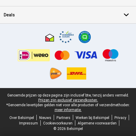
Deals
Certificaten, betaalmethoden, bezorgingsdienst partners
Juridische voettekst
Genoemde prijzen op deze pagina zijn inclusief btw, tenzij anders vermeld.
Prijzen zijn exclusief verzendkosten.
*Genoemde levertijden gelden niet voor alle producten of verzendmethoden:
meer informatie.
Over Belsimpel
Nieuws
Partners
Werken bij Belsimpel
Privacy
Impressum
Cookievoorkeuren
Algemene voorwaarden
© 2026 Belsimpel