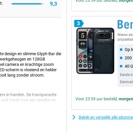
Voor 23:59 uur besteld,
morge
9,3
t:
3
Nieuw a
prijsdetai
Op h
te design en slimme Glyph Bar die
200 
GB werkgeheugen en 128GB
pixel camera en krachtige zoom
40 
ED-scherm is vloeiend en helder
nooit lang zonder stroom.
Eerste 
Eenmalig
ers in handen. De transparante
Voor 23:59 uur besteld,
morge
 wat zorgt voor een speelse en
tel karakter. Dit is geen standaard
kiezen voor iets anders. Zo
Bekijk en vergelijk alle abonn