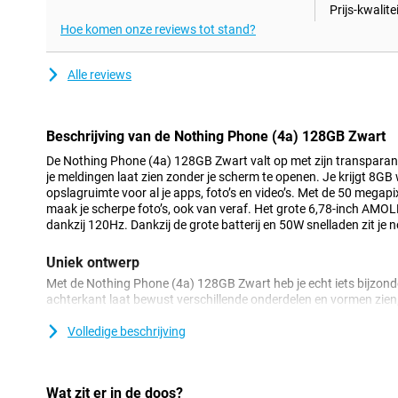
Prijs-kwalitei
Hoe komen onze reviews tot stand?
Alle reviews
Beschrijving van de Nothing Phone (4a) 128GB Zwart
De Nothing Phone (4a) 128GB Zwart valt op met zijn transparan
je meldingen laat zien zonder je scherm te openen. Je krijgt 8
opslagruimte voor al je apps, foto’s en video’s. Met de 50 mega
maak je scherpe foto’s, ook van veraf. Het grote 6,78-inch AMOL
dankzij 120Hz. Dankzij de grote batterij en 50W snelladen zit je 
Uniek ontwerp
Met de Nothing Phone (4a) 128GB Zwart heb je echt iets bijzond
achterkant laat bewust verschillende onderdelen en vormen zien,
opvallende uitstraling. Juist die zichtbare details geven het toes
smartphone, maar een model waarmee je laat zien dat je durft te 
Volledige beschrijving
combineer je een uniek design met prettig dagelijks gebruik.
Glyph Bar
Wat zit er in de doos?