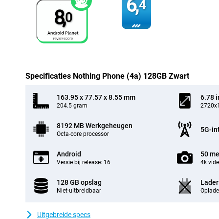
6,
4
8,
0
Specificaties Nothing Phone (4a) 128GB Zwart
163.95 x 77.57 x 8.55 mm
6.78 
204.5 gram
2720x1
8192 MB Werkgeheugen
5G-in
Octa-core processor
Android
50 me
Versie bij release: 16
4k vid
128 GB opslag
Lader
Niet-uitbreidbaar
Oplade
Uitgebreide specs