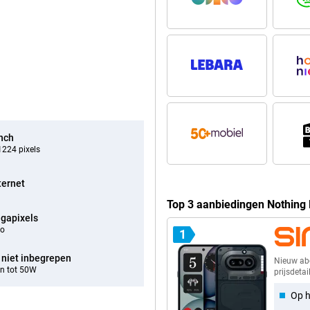
inch
224 pixels
ternet
Top 3 aanbiedingen Nothing
gapixels
eo
1
 niet inbegrepen
Nieuw a
n tot 50W
prijsdetai
Op h