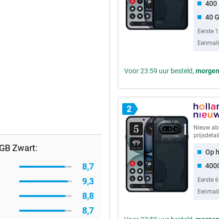
400 
40 
Eerste 
Eenmalig
Voor 23:59 uur besteld,
morge
2
Nieuw a
prijsdetai
GB Zwart:
Op h
8,7
4000
9,3
Eerste 
Eenmalig
8,8
8,7