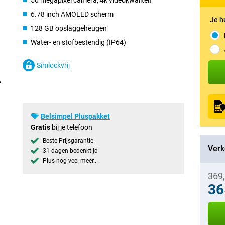
50 megapixel camera, 4k videokwaliteit
6.78 inch AMOLED scherm
Je h
128 GB opslaggeheugen
Water- en stofbestendig (IP64)
Simlockvrij
Belsimpel Pluspakket
Gratis
bij je telefoon
Beste Prijsgarantie
Verk
31 dagen bedenktijd
Plus nog veel meer...
369
36