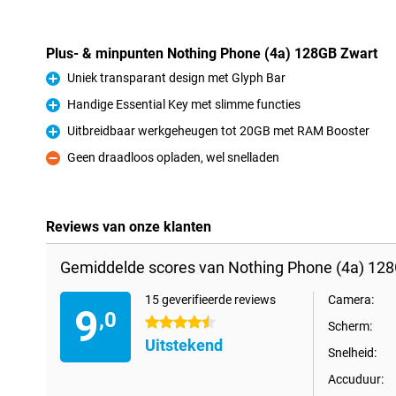
Plus- & minpunten Nothing Phone (4a) 128GB Zwart
Uniek transparant design met Glyph Bar
Pluspunt
Handige Essential Key met slimme functies
Pluspunt
Uitbreidbaar werkgeheugen tot 20GB met RAM Booster
Pluspunt
Geen draadloos opladen, wel snelladen
Minpunt
Reviews van onze klanten
Gemiddelde scores van Nothing Phone (4a) 128
15 geverifieerde reviews
Camera:
9
,0
4.5 sterren
Scherm:
Uitstekend
Snelheid:
Accuduur: