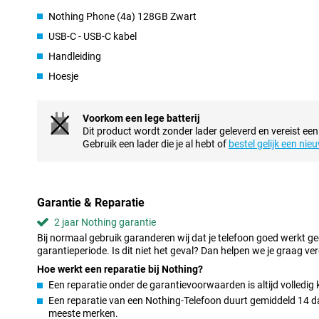
De vernieuwde Glyph Bar op de achterkant gebruikt lichtsignalen
Nothing Phone (4a) 128GB Zwart
bijvoorbeeld wanneer je wordt gebeld, zonder dat je steeds je sch
handig als je minder afgeleid wilt worden. Je stelt zelf in welke si
USB-C - USB-C kabel
blijf je bereikbaar en houd je meer rust en overzicht gedurende d
Handleiding
Essential AI
Hoesje
De Nothing Phone (4a) 128GB Zwart zit vol slimme functies die je 
te werken. Met de Essential Key maak je in één druk op de knop 
Alles wordt opgeslagen in Essential Space, een centrale plek waa
Voorkom een lege batterij
websites samenkomen. De software haalt automatisch belangrijk
Dit product wordt zonder lader geleverd en vereist een
zodat jij sneller terugvindt wat je zoekt.
Gebruik een lader die je al hebt of
bestel gelijk een nie
Via Essential Search doorzoek je vervolgens eenvoudig je hele t
krijgt direct resultaten uit je contacten, berichten, foto’s of apps. 
gebruik.
Garantie & Reparatie
Camera’s
2 jaar Nothing garantie
Met de Nothing Phone (4a) 128GB Zwart leg je elk moment moeit
Bij normaal gebruik garanderen wij dat je telefoon goed werkt g
hoofdcamera zorgt voor scherpe en heldere foto’s, ook bij minder 
garantieperiode. Is dit niet het geval? Dan helpen we je graag ver
beeldstabilisatie blijven je beelden scherp als je hand beweegt. 
Hoe werkt een reparatie bij Nothing?
onderwerpen dichterbij zonder kwaliteitsverlies, ideaal voor por
Een reparatie onder de garantievoorwaarden is altijd volledig 
groepsfoto’s gebruik je de groothoeklens.
Een reparatie van een Nothing-Telefoon duurt gemiddeld 14 dag
De TrueLens Engine 4.0 optimaliseert je foto’s automatisch met b
meeste merken.
XDR, ontwikkeld samen met Google, zorgt voor natuurlijkere beelde