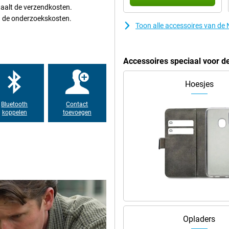
etaalt de verzendkosten.
en ook je video’s vloeiend.
ng de onderzoekskosten.
Toon alle accessoires van d
uit. Dankzij de hoge resolutie
 voor soepele beelden tijdens
sbaar dankzij de hoge helderheid.
Accessoires speciaal voor d
Hoesjes
 de Snapdragon 7s Gen 4
iezuinige prestaties. Je schakelt
Bluetooth
Contact
eringen.
koppelen
toevoegen
 Dankzij de RAM Booster kan dit
eel van de opslag als extra
daarnaast meer dan genoeg plek
 uur mee bij gemiddeld gebruik. Je
laden zit je in 30 minuten alweer
ten.
Opladers