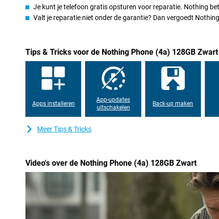
Je kunt je telefoon gratis opsturen voor reparatie. Nothing b
met 30 fps of in Full HD met 60 fps. Dankzij beeldstabilisatie blijv
Valt je reparatie niet onder de garantie? Dan vergoedt Nothi
Scherm
Op het 6,78 inch AMOLED-scherm ziet alles er scherp en kleurrijk 
geniet je van veel detail. De verversingssnelheid van 120Hz zorgt
Tips & Tricks voor de Nothing Phone (4a) 128GB Zwart
scrollen en gamen. Ook in fel zonlicht blijft het display goed lee
Prestaties
Onder de motorkap van de Nothing Phone (4a) 128GB Zwart zit
processor. Deze nieuwe generatie chip zorgt voor snelle en energ
App-updates
Apps installeren
Back-up maken
soepel tussen taken en ook zwaardere apps draaien zonder hap
uitschakelen
Met 8GB werkgeheugen houd je moeiteloos meerdere apps open.
tijdelijk worden uitgebreid tot 20GB werkgeheugen, waarbij een d
Meer Tips & Tricks
werkgeheugen wordt gebruikt. Met 128GB opslagruimte heb je 
voor al je bestanden.
Video's over de Nothing Phone (4a) 128GB Zwart
Batterij
Met de 5.080mAh batterij gaat de Nothing Phone (4a) tot wel 17
komt dus makkelijk de dag door. Is de batterij leeg? Met 50W snel
rond de 60%. Een volledige oplaadbeurt duurt ongeveer 64 minu
Software