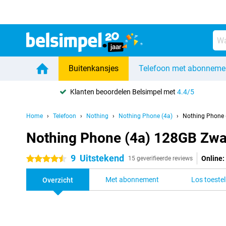
Buitenkansjes
Telefoon met abonneme
Klanten beoordelen Belsimpel met
4.4/5
Home
Telefoon
Nothing
Nothing Phone (4a)
Nothing Phone 
Nothing Phone (4a) 128GB Zwa
9
Uitstekend
Online:
4.5 sterren
15 geverifieerde reviews
Met abonnement
Los toestel
Overzicht