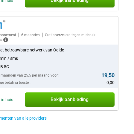
Bekijk aanbieding
n
in huis
bonnement
6 maanden
Gratis verzekerd tegen misbruik
ls
et betrouwbare netwerk van Odido
min / sms
GB 5G
19,50
6 maanden van 25.5 per maand voor:
0,00
e betaling toestel:
Bekijk aanbieding
n
in huis
ementen van alle providers