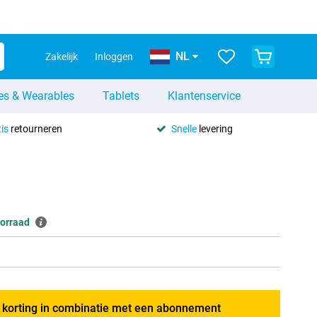
NL
Zakelijk
Inloggen
es & Wearables
Tablets
Klantenservice
is
retourneren
Snelle
levering
orraad
g korting in combinatie met een abonnement