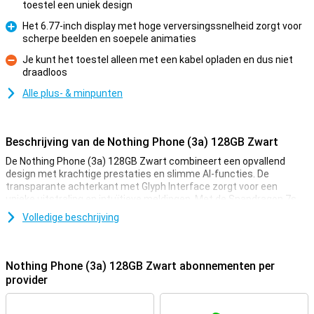
toestel een uniek design
Pluspunt
Het 6.77-inch display met hoge verversingssnelheid zorgt voor
scherpe beelden en soepele animaties
Pluspunt
Je kunt het toestel alleen met een kabel opladen en dus niet
draadloos
Minpunt
Alle plus- & minpunten
Beschrijving van de Nothing Phone (3a) 128GB Zwart
De Nothing Phone (3a) 128GB Zwart combineert een opvallend
design met krachtige prestaties en slimme AI-functies. De
transparante achterkant met Glyph Interface zorgt voor een
unieke uitstraling en intuïtieve meldingen. Met de Snapdragon 7s
Gen 3-processor en 8GB RAM geniet je van soepele prestaties. De
Volledige beschrijving
5000mAh-batterij met 50W snelladen zorgt ervoor dat je nooit lang
zonder stroom zit. De 50MP hoofdcamera met beeldstabilisatie en
AI-ondersteuning maakt haarscherpe foto’s. Met het 6.77-inch
AMOLED-display met 120Hz-verversingssnelheid bekijk je alles in
Nothing Phone (3a) 128GB Zwart abonnementen per
levensechte kleuren. Dankzij Nothing OS 3.1, gebaseerd op Android
provider
15, krijg je met dit toestel een gebruikersvriendelijk
besturingssysteem!