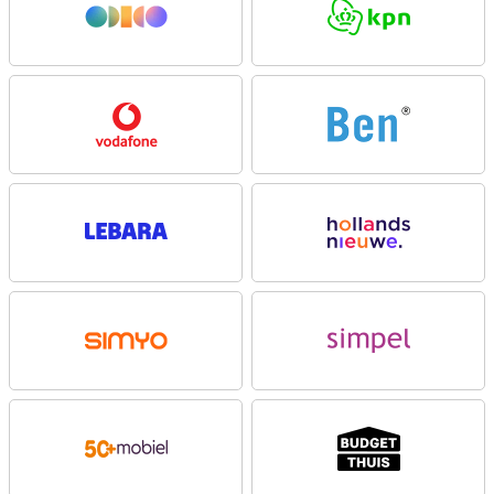
Camera
De Nothing Phone (3a) beschikt over een goed camerasysteem,
waarmee je mooie foto’s maakt. Met de 50MP-hoofdcamera maak
je mooie foto’s, waarmee je ook in situaties met weinig licht heldere
en gedetailleerde foto’s maakt. De 50MP-telelens biedt 2x optische
zoom en tot 30x ultra-zoom, waardoor je van dichtbij foto’s kunt
vastleggen. Daarnaast beschikt de telefoon over een 8MP-
ultragroothoeklens met een beeldhoek van 120° om brede
landschappen en groepsfoto’s haarscherp vast te leggen.
De TrueLens Engine 3.0 en Ultra XDR-technologie, gemaakt samen
met Google, zorgen voor betere HDR en natuurlijke kleuren.
Natuurlijk maak je met de Nothing Phone (3a) ook mooie selfies. Zo
bevat de telefoon een 32MP selfiecamera, waardoor je goed te
zien bent tijdens het facetimen.
Met deze smartphone neem je video's op in 4K bij 30 fps of in Full
HD bij 60 fps. Dankzij optische en elektronische beeldstabilisatie
blijven je opnames stabiel, zelfs als je beweegt. De slow-
motionmodus legt details vast in 1080p met 120 fps. Daarnaast
zorgt de AI-ondersteuning voor betere belichting en kleurcorrectie
tijdens het filmen.
Zoek je een telefooncamera die nóg beter kan inzoomen? Kijk dan
eens naar de
Nothing Phone (3a) Pro
. Deze is namelijk uitgerust