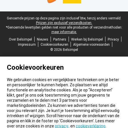
Juridische voettekst
Genoemde prijzen op deze pagina zijn inclusief btw, tenzij anders vermeld.
Prijzen zijn exclusief verzendkosten.
*Genoemde levertijden gelden niet voor alle producten of verzendmethoden:
meer informatie.
Over Belsimpel
Nieuws
Partners
Werken bij Belsimpel
Privacy
Impressum
Cookievoorkeuren
Algemene voorwaarden
© 2026 Belsimpel
Cookievoorkeuren
We gebruiken cookies en vergelijkbare technieken om je beter
en persoonlijker te kunnen helpen. Zo plaatsen we altijd
functionele en analytische cookies. Als je op “Accepteren”
klikt, geef je ons ook toestemming om jouw gegevens te
verzamelen en te delen met 3 partners voor
marketingdoeleinden. Zo kunnen we advertenties tonen die
voor jou relevant zijn. Je kunt je toestemming altijd eenvoudig
intrekken of wijzigen. Scroll hiervoor naar de onderkant van de
pagina en klik in de footer op 'Cookievoorkeuren'. Lees meer
over onze cookies in onze
privacy-
en
cookieverklaring
.