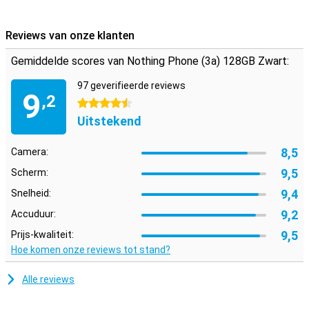
Daarnaast garandeert Nothing drie jaar Android-updates en vier
jaar beveiligingspatches, zodat je toestel up-to-date en
beschermd blijft.
Reviews van onze klanten
Gemiddelde scores van Nothing Phone (3a) 128GB Zwart:
97 geverifieerde reviews
9
,2
4.5 sterren
Uitstekend
8,5
Camera:
9,5
Scherm:
9,4
Snelheid:
9,2
Accuduur:
9,5
Prijs-kwaliteit:
Hoe komen onze reviews tot stand?
Alle reviews