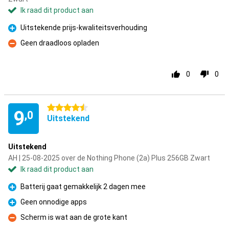
Ik raad dit product aan
Uitstekende prijs-kwaliteitsverhouding
Pluspunt
Geen draadloos opladen
Minpunt
0
0
4.5 sterren
9
,0
Uitstekend
Uitstekend
AH | 25-08-2025 over de Nothing Phone (2a) Plus 256GB Zwart
Ik raad dit product aan
Batterij gaat gemakkelijk 2 dagen mee
Pluspunt
Geen onnodige apps
Pluspunt
Scherm is wat aan de grote kant
Minpunt