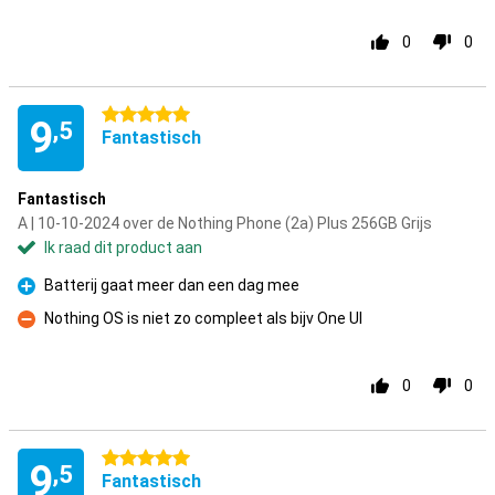
0
0
5 sterren
9
,5
Fantastisch
Fantastisch
A | 10-10-2024 over de Nothing Phone (2a) Plus 256GB Grijs
Ik raad dit product aan
Batterij gaat meer dan een dag mee
Pluspunt
Nothing OS is niet zo compleet als bijv One UI
Minpunt
0
0
5 sterren
9
,5
Fantastisch