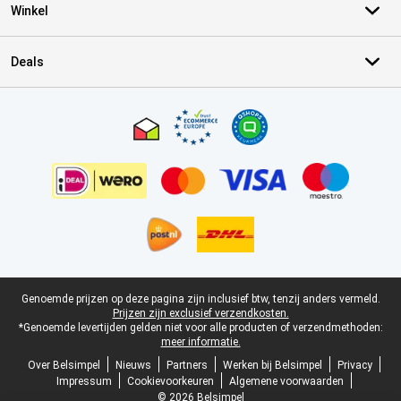
Winkel
Deals
Certificaten, betaalmethoden, bezorgingsdienst partners
Juridische voettekst
Genoemde prijzen op deze pagina zijn inclusief btw, tenzij anders vermeld.
Prijzen zijn exclusief verzendkosten.
*Genoemde levertijden gelden niet voor alle producten of verzendmethoden:
meer informatie.
Over Belsimpel
Nieuws
Partners
Werken bij Belsimpel
Privacy
Impressum
Cookievoorkeuren
Algemene voorwaarden
© 2026 Belsimpel