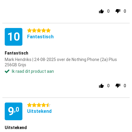
0
0
5 sterren
10
Fantastisch
Fantastisch
Mark Hendriks | 24-08-2025 over de Nothing Phone (2a) Plus
256GB Grijs
Ik raad dit product aan
0
0
4.5 sterren
9
,0
Uitstekend
Uitstekend