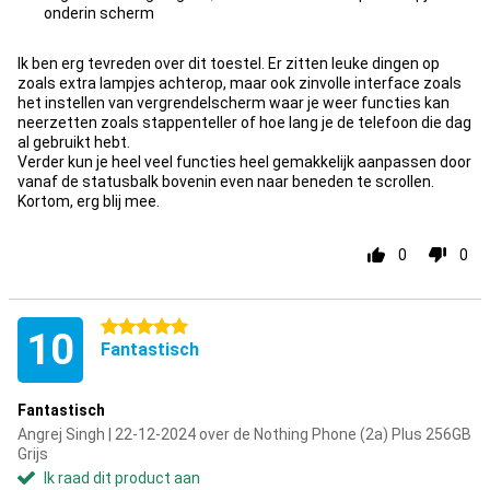
Minpunt
onderin scherm
Ik ben erg tevreden over dit toestel. Er zitten leuke dingen op
zoals extra lampjes achterop, maar ook zinvolle interface zoals
het instellen van vergrendelscherm waar je weer functies kan
neerzetten zoals stappenteller of hoe lang je de telefoon die dag
al gebruikt hebt.
Verder kun je heel veel functies heel gemakkelijk aanpassen door
vanaf de statusbalk bovenin even naar beneden te scrollen.
Kortom, erg blij mee.
0
0
5 sterren
10
Fantastisch
Fantastisch
Angrej Singh | 22-12-2024 over de Nothing Phone (2a) Plus 256GB
Grijs
Ik raad dit product aan