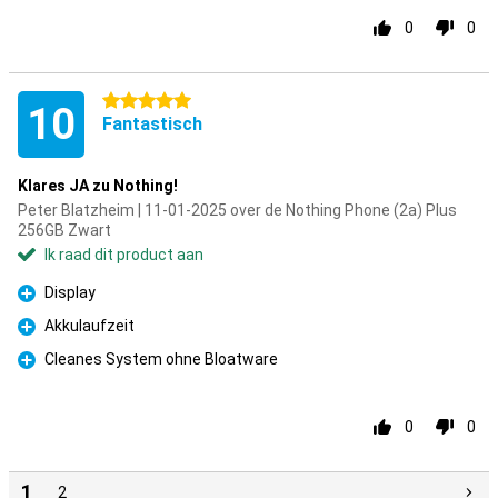
0
0
5 sterren
10
Fantastisch
Klares JA zu Nothing!
Peter Blatzheim | 11-01-2025 over de Nothing Phone (2a) Plus
256GB Zwart
Ik raad dit product aan
Display
Pluspunt
Akkulaufzeit
Pluspunt
Cleanes System ohne Bloatware
Pluspunt
0
0
1
2