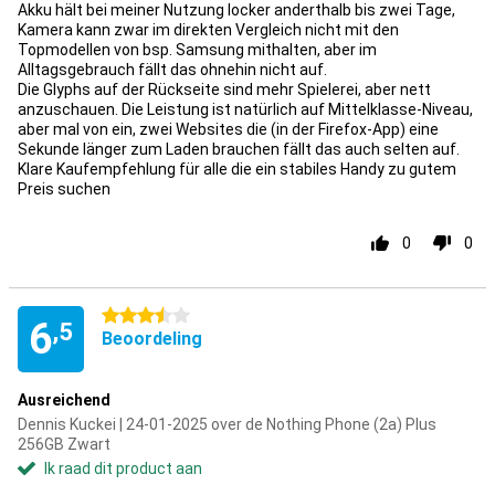
Akku hält bei meiner Nutzung locker anderthalb bis zwei Tage,
Kamera kann zwar im direkten Vergleich nicht mit den
Topmodellen von bsp. Samsung mithalten, aber im
Alltagsgebrauch fällt das ohnehin nicht auf.
Die Glyphs auf der Rückseite sind mehr Spielerei, aber nett
anzuschauen. Die Leistung ist natürlich auf Mittelklasse-Niveau,
aber mal von ein, zwei Websites die (in der Firefox-App) eine
Sekunde länger zum Laden brauchen fällt das auch selten auf.
Klare Kaufempfehlung für alle die ein stabiles Handy zu gutem
Preis suchen
0
0
3.5 sterren
6
,5
Beoordeling
Ausreichend
Dennis Kuckei | 24-01-2025 over de Nothing Phone (2a) Plus
256GB Zwart
Ik raad dit product aan