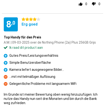
0
0
4 sterren
8
,0
Erg goed
Top Handy für den Preis
A.M. | 09-03-2025 over de Nothing Phone (2a) Plus 256GB Grijs
Ik raad dit product aan
Gutes Preis/Leistungsverhältnis
Pluspunt
Simple Benutzeroberfläche
Pluspunt
Kamera liefert ausgewogene Bilder...
Pluspunt
...mit mittelmäßiger Auflösung
Minpunt
Gelegentliche Probleme mit langsamem WiFi
Minpunt
Im Grunde ist meiner Bewertung oben wenig hinzuzufügen. Ich
nutze das Handy nun seit drei Monaten und bin durch die Bank
weg zufrieden.