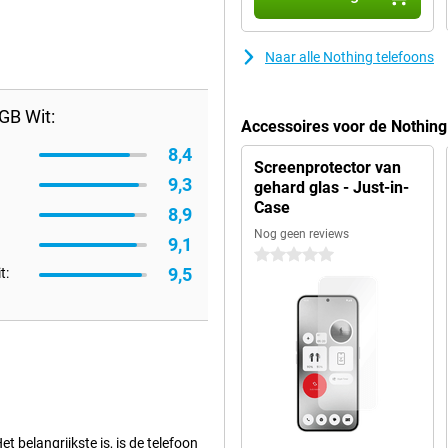
Naar alle Nothing telefoons
GB Wit:
Accessoires voor de Nothin
8,4
Screenprotector van
9,3
gehard glas - Just-in-
Case
8,9
Nog geen reviews
9,1
0 sterren
9,5
t:
t belangrijkste is, is de telefoon