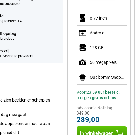
ore processor
id
6.77 inch
bij release: 14
Android
B opslag
tbreidbaar
128 GB
ckvrij
t voor alle providers
50 megapixels
Qualcomm Snapdragon 7s Gen 3
Voor 23:59 uur besteld,
morgen
gratis
in huis
 zien beelden er scherp en
adviesprijs Nothing
349,00
le dag mee gaat
289,00
ste apps zonder moeite aan
 plensdicht
In winkelwagen