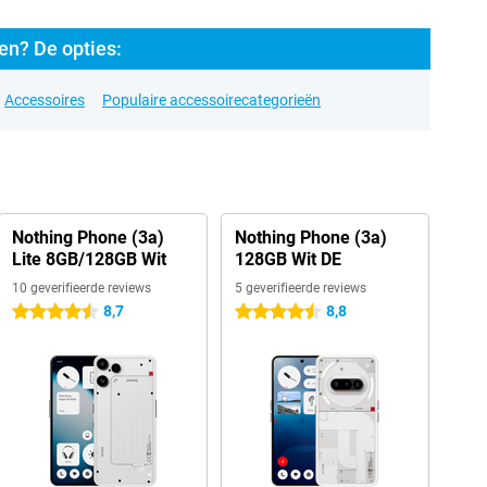
en? De opties:
Accessoires
Populaire accessoirecategorieën
Nothing Phone (3a)
Nothing Phone (3a)
Lite 8GB/128GB Wit
128GB Wit DE
10 geverifieerde reviews
5 geverifieerde reviews
8,7
8,8
4.5 sterren
4.5 sterren