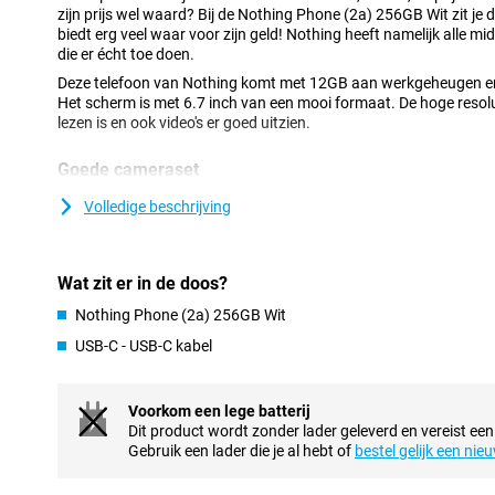
zijn prijs wel waard? Bij de Nothing Phone (2a) 256GB Wit zit je
biedt erg veel waar voor zijn geld! Nothing heeft namelijk alle mi
die er écht toe doen.
Deze telefoon van Nothing komt met 12GB aan werkgeheugen 
Het scherm is met 6.7 inch van een mooi formaat. De hoge resolu
lezen is en ook video's er goed uitzien.
Goede cameraset
Deze telefoon heeft een selfiecamera met een resolutie van 32MP
Volledige beschrijving
camerafunctionaliteit zoekt, dan is dit toestel een goede optie. 
cameralenzen, de hoofdlens en een ultra-groothoeklens. Beide 
Hiermee maak je in veel situaties leuke foto's.
Wat zit er in de doos?
Zoek je een toestel met meer mogelijkheden op het gebied van f
kijkje bij de
Nothing Phone (3a) Pro
. Die is uitgerust met een per
Nothing Phone (2a) 256GB Wit
USB-C - USB-C kabel
AMOLED-display met hoge verversingssnelheid
Deze smartphone zorgt ervoor dat zwarte kleuren ook echt zwart
door gebruik van een AMOLED-scherm, waarbij elke individuele p
Voorkom een lege batterij
Wil jij je kijkervaring naar een hoger niveau tillen? Kies dan voor
Dit product wordt zonder lader geleverd en vereist een
verversingssnelheid van maar liefst 120 keer per seconde. Dit zo
Gebruik een lader die je al hebt of
bestel gelijk een nie
Customizable UI en vlotte prestaties