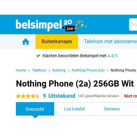
Buitenkansjes
Telefoon met abonneme
Klanten beoordelen Belsimpel met
4.4/5
Home
Telefoon
Nothing
Nothing Phone (2a)
Nothing Phone 
Nothing Phone (2a) 256GB Wit
9
Uitstekend
Niet m
4.5 sterren
145 geverifieerde reviews
Los toestel
Reviews
Overzicht