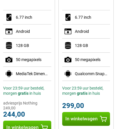
6.77 inch
6.77 inch
Android
Android
128 GB
128 GB
50 megapixels
50 megapixels
MediaTek Dimensity 7300 Pro 5G
Qualcomm Snapdragon 7s Gen 3
Voor 23:59 uur besteld,
Voor 23:59 uur besteld,
morgen
gratis
in huis
morgen
gratis
in huis
adviesprijs Nothing
299,00
249,00
244,00
In winkelwagen
In winkelwagen