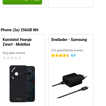
g Phone (2a) 256GB Wit
Kunststof Hoesje
Snellader - Samsung
Zwart - Mobilize
203 geverifieerde reviews
Nog geen reviews
8,9
4.5 sterren
0 sterren