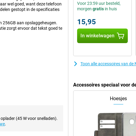
Voor 23:59 uur besteld,
 daar wel goed, want deze telefoon
morgen
gratis
in huis
ddelen gestopt in de specificaties
15,95
en 256GB aan opslaggeheugen.
tie zorgt ervoor dat tekst goed te
In winkelwagen
. Als je net even wat meer
Achterop zitten namelijk twee
Toon alle accessoires van de
lenzen hebben 50 megapixels.
otografie? Neem dan eens een
iscooplens!
Accessoires speciaal voor d
Hoesjes
 zijn. Dit wordt mogelijk gemaakt
ixel uitgeschakeld kan worden.
 deze telefoon met een
 oplader (45 W voor snelladen).
rgt voor superieur kijkcomfort.
uwe
.