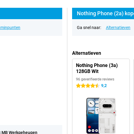
Nothing Phone (2a) kop
& minpunten
Ga snel naar:
Alternatieven
Alternatieven
Nothing Phone (3a)
128GB Wit
96 geverifieerde reviews
9,2
4.5 sterren
8 MB Werkgeheugen