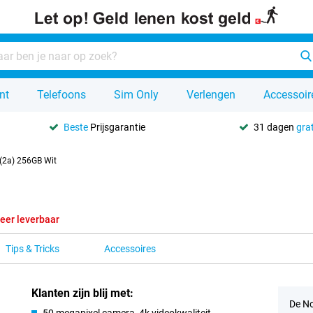
nt
Telefoons
Sim Only
Verlengen
Accessoir
Beste
Prijsgarantie
31 dagen
grat
(2a) 256GB Wit
eer leverbaar
Tips & Tricks
Accessoires
Klanten zijn blij met:
De No