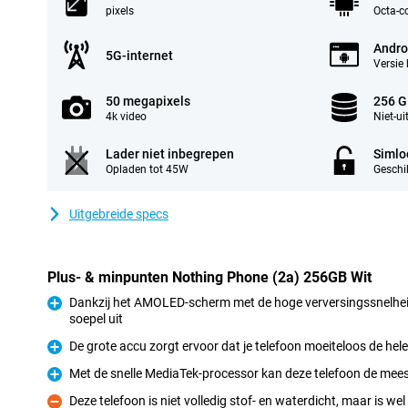
pixels
Octa-c
Andro
5G-internet
Versie 
50 megapixels
256 G
4k video
Niet-ui
Lader niet inbegrepen
Simlo
Opladen tot 45W
Geschik
Uitgebreide specs
Plus- & minpunten Nothing Phone (2a) 256GB Wit
Dankzij het AMOLED-scherm met de hoge verversingssnelheid
soepel uit
Pluspunt
De grote accu zorgt ervoor dat je telefoon moeiteloos de he
Pluspunt
Met de snelle MediaTek-processor kan deze telefoon de mee
Pluspunt
Deze telefoon is niet volledig stof- en waterdicht, maar is wel