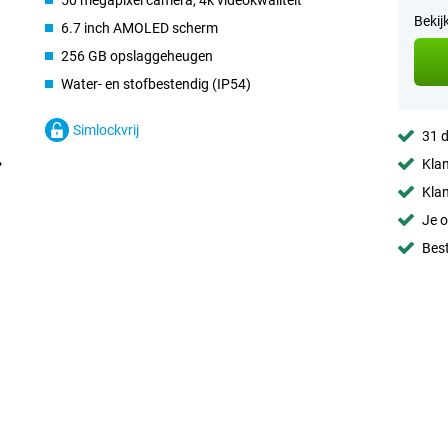
50 megapixel camera, 4k videokwaliteit
Bekij
6.7 inch AMOLED scherm
256 GB opslaggeheugen
Water- en stofbestendig (IP54)
Simlockvrij
31 d
Klan
Klan
Je o
Best