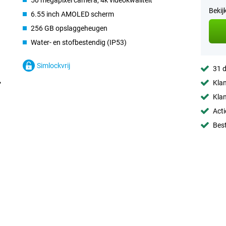
50 megapixel camera, 4k videokwaliteit
Bekij
6.55 inch AMOLED scherm
256 GB opslaggeheugen
Water- en stofbestendig (IP53)
Simlockvrij
31 d
Klan
Klan
Acti
Best