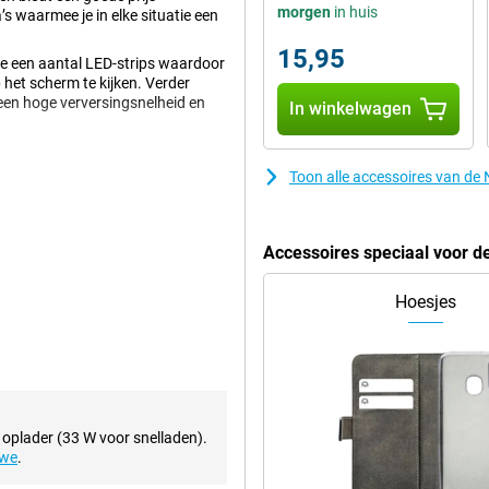
morgen
in huis
s waarmee je in elke situatie een
15,95
e een aantal LED-strips waardoor
 het scherm te kijken. Verder
en hoge verversingsnelheid en
In winkelwagen
Toon alle accessoires van d
n doordat het gebruik maakt van
trast weergegeven en verbruikt
Accessoires speciaal voor 
Hoesjes
is de achterkant. Hiervoor is
 de telefoon kunt zien.
ficaties en om bijvoorbeeld te zien
n 4500 mAh waardoor je hem de
 oplader (33 W voor snelladen).
laden gaat met een maximaal
uwe
.
rnaast is het mogelijk om het