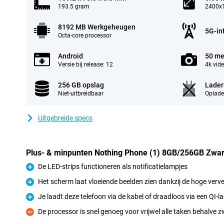
193.5 gram
2400x1
8192 MB Werkgeheugen
5G-in
Octa-core processor
Android
50 me
Versie bij release: 12
4k vid
256 GB opslag
Lader
Niet-uitbreidbaar
Oplade
Uitgebreide specs
Plus- & minpunten Nothing Phone (1) 8GB/256GB Zwar
De LED-strips functioneren als notificatielampjes
Pluspunt
Het scherm laat vloeiende beelden zien dankzij de hoge verv
Pluspunt
Je laadt deze telefoon via de kabel of draadloos via een QI-l
Pluspunt
De processor is snel genoeg voor vrijwel alle taken behalve
Minpunt