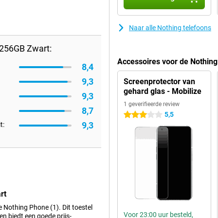
Naar alle Nothing telefoons
/256GB Zwart:
Accessoires voor de Nothin
8,4
9,3
Screenprotector van
gehard glas - Mobilize
9,3
1 geverifieerde review
8,7
5,5
3 sterren
9,3
t:
rt
 Nothing Phone (1). Dit toestel
Voor 23:00 uur besteld,
n biedt een goede prijs-