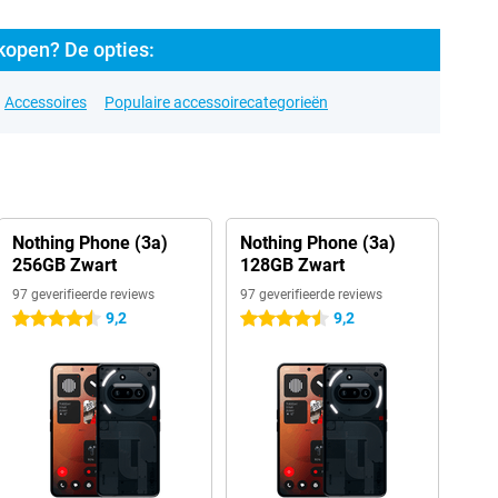
kopen? De opties:
Accessoires
Populaire accessoirecategorieën
Nothing Phone (3a)
Nothing Phone (3a)
256GB Zwart
128GB Zwart
97 geverifieerde reviews
97 geverifieerde reviews
9,2
9,2
4.5 sterren
4.5 sterren