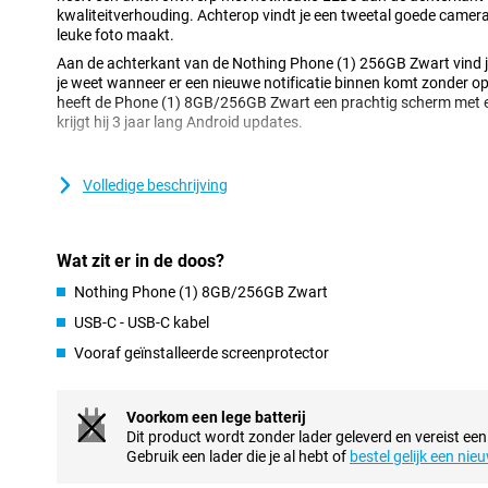
kwaliteitverhouding. Achterop vindt je een tweetal goede camera’
leuke foto maakt.
Aan de achterkant van de Nothing Phone (1) 256GB Zwart vind j
je weet wanneer er een nieuwe notificatie binnen komt zonder op
heeft de Phone (1) 8GB/256GB Zwart een prachtig scherm met e
krijgt hij 3 jaar lang Android updates.
Vlot scherm met mooie kleuren
Volledige beschrijving
Het scherm van de Nothing Phone (1) laat erg mooie kleuren zie
een AMOLED-paneel. Hierdoor worden kleuren met een hoog con
het scherm minder energie dan een vergelijkbaar LCD-scherm.
Wat zit er in de doos?
Unieke achterkant
Nothing Phone (1) 8GB/256GB Zwart
Het meest opvallende aan het ontwerp van de Nothing Phone (1) 
USB-C - USB-C kabel
doorzichtig glas gebruikt zodat je een deel van de binnenkant van
Daarnaast zijn er meerdere LED-strips die je gebruikt voor je noti
Vooraf geïnstalleerde screenprotector
hoever je batterij al is opgeladen.
Snel en draadloos laden
Voorkom een lege batterij
De batterij van deze Nothing Phone (1) heeft een capaciteit va
Dit product wordt zonder lader geleverd en vereist een
hele dag gebruikt zonder over een lege batterij in te zitten. Op
Gebruik een lader die je al hebt of
bestel gelijk een nie
vermogen van 33 Watt zodat je niet lang hoeft te wachten en daa