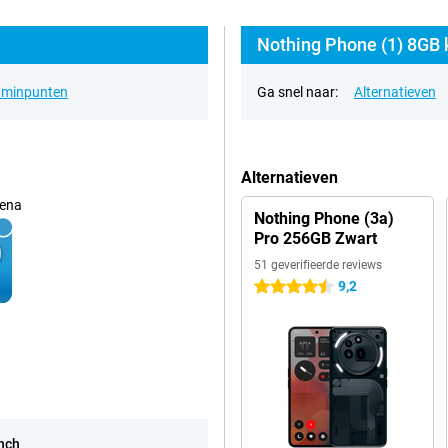
Nothing Phone (1) 8GB 
& minpunten
Ga snel naar:
Alternatieven
Alternatieven
ena
Nothing Phone (3a)
Pro 256GB Zwart
51 geverifieerde reviews
9,2
4.5 sterren
inch