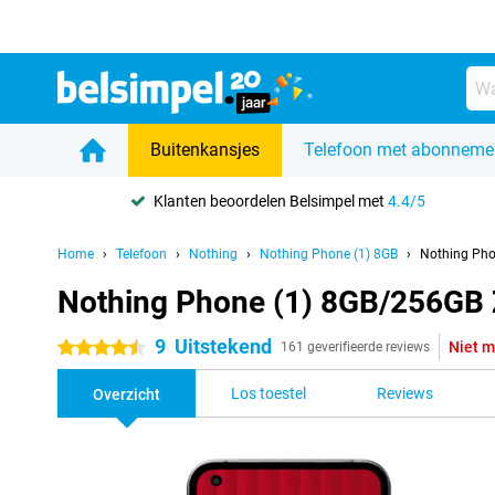
Buitenkansjes
Telefoon met abonneme
Klanten beoordelen Belsimpel met
4.4/5
Home
Telefoon
Nothing
Nothing Phone (1) 8GB
Nothing Pho
Nothing Phone (1) 8GB/256GB 
9
Uitstekend
Niet m
4.5 sterren
161 geverifieerde reviews
Los toestel
Reviews
Overzicht