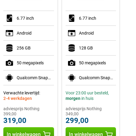
6.77 inch
6.77 inch
Android
Android
256 GB
128 GB
50 megapixels
50 megapixels
Qualcomm Snapdragon 7s Gen 3
Qualcomm Snapdragon 7s Gen 3
Verwachte levertijd:
Voor 23:00 uur besteld,
2-4 werkdagen
morgen
in huis
adviesprijs Nothing
adviesprijs Nothing
399,00
349,00
319,00
299,00
In winkelwagen
In winkelwagen