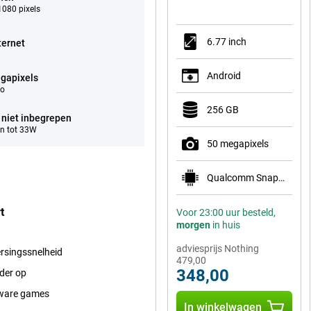
080 pixels
6.77 inch
ternet
Android
gapixels
eo
256 GB
 niet inbegrepen
n tot 33W
50 megapixels
Qualcomm Snapdragon 7s Gen 3
t
Voor 23:00 uur besteld,
morgen
in huis
adviesprijs Nothing
ersingssnelheid
479,00
348,00
ader op
 zware games
In winkelwagen