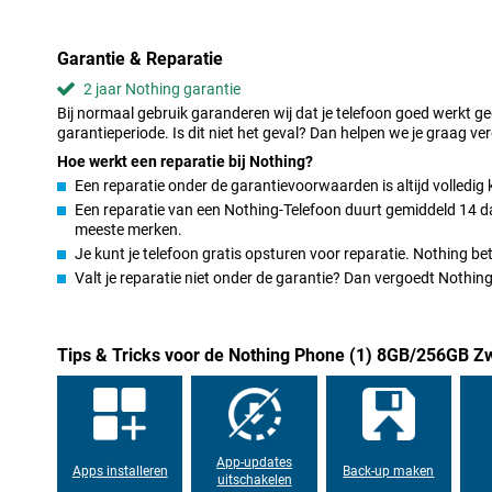
toestel draadloos op te laden.
Dubbele 50MP-camera
Garantie & Reparatie
De camera’s van de Nothing Phone (1) hebben beide een resoluti
2 jaar Nothing garantie
je veel detail vast en zien je foto’s er altijd scherp uit, zelfs als
Bij normaal gebruik garanderen wij dat je telefoon goed werkt g
allebei over beeldstabilisatie waardoor je stabiele video’s maakt in
garantieperiode. Is dit niet het geval? Dan helpen we je graag ver
De camerasetup bestaat uit een hoofdlens die bedoeld is voor a
Hoe werkt een reparatie bij Nothing?
ultragroothoeklens waarmee je net wat meer in één keer vast le
Een reparatie onder de garantievoorwaarden is altijd volledig 
video in 4K zodat je video’s altijd van goede kwaliteit zijn.
Een reparatie van een Nothing-Telefoon duurt gemiddeld 14 dag
meeste merken.
Eenvoudig ontgrendelen met je vinger of gezicht
Je kunt je telefoon gratis opsturen voor reparatie. Nothing b
Onder het display van deze Phone (1) zit een vingerafdrukscanner
Valt je reparatie niet onder de garantie? Dan vergoedt Nothi
snel en veilig te ontgrendelen. Daarnaast is het ook mogelijk om
zodat je je smartphone handsfree kunt ontgrendelen! Deze opties 
dan een pincode.
Tips & Tricks voor de Nothing Phone (1) 8GB/256GB Z
App-updates
Apps installeren
Back-up maken
uitschakelen