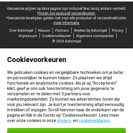
Juridische voettekst
Genoemde prijzen op deze pagina zijn inclusief btw, tenzij anders vermeld.
Prijzen zijn exclusief verzendkosten.
*Genoemde levertijden gelden niet voor alle producten of verzendmethoden:
meer informatie.
Over Belsimpel
Nieuws
Partners
Werken bij Belsimpel
Privacy
Impressum
Cookievoorkeuren
Algemene voorwaarden
© 2026 Belsimpel
Cookievoorkeuren
We gebruiken cookies en vergelijkbare technieken om je beter
en persoonlijker te kunnen helpen. Zo plaatsen we altijd
functionele en analytische cookies. Als je op “Accepteren”
klikt, geef je ons ook toestemming om jouw gegevens te
verzamelen en te delen met 3 partners voor
marketingdoeleinden. Zo kunnen we advertenties tonen die
voor jou relevant zijn. Je kunt je toestemming altijd eenvoudig
intrekken of wijzigen. Scroll hiervoor naar de onderkant van de
pagina en klik in de footer op 'Cookievoorkeuren'. Lees meer
over onze cookies in onze
privacy-
en
cookieverklaring
.