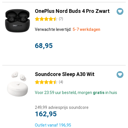
OnePlus Nord Buds 4 Pro Zwart
4.5 sterren
(
7
)
Verwachte levertijd:
5-7 werkdagen
68,95
Soundcore Sleep A30 Wit
4.5 sterren
(
4
)
Voor 23:59 uur besteld, morgen
gratis
in huis
249,99
adviesprijs soundcore
162,95
Outlet vanaf
196,95