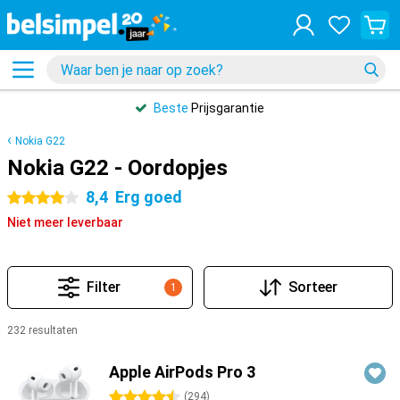
Beste
Prijsgarantie
Nokia G22
Nokia G22 - Oordopjes
8,4
Erg goed
4 sterren
Niet meer leverbaar
Filter
Sorteer
1
232 resultaten
Producten
Apple AirPods Pro 3
4.5 sterren
(
294
)