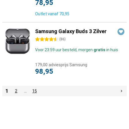
78,95
Outlet vanaf
70,95
Samsung Galaxy Buds 3 Zilver
4.5 sterren
(
86
)
Voor 23:59 uur besteld, morgen
gratis
in huis
179,00
adviesprijs Samsung
98,95
1
2
…
15