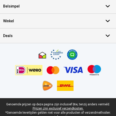
Belsimpel
Winkel
Deals
Certificaten, betaalmethoden, bezorgingsdienst partners
Juridische voettekst
Genoemde prijzen op deze pagina zijn inclusief btw, tenzij anders vermeld.
Prijzen zijn exclusief verzendkosten.
*Genoemde levertijden gelden niet voor alle producten of verzendmethoden: