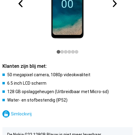
Klanten zijn blij met:
50 megapixel camera, 1080p videokwaliteit
6.5 inch LCD scherm
128 GB opslaggeheugen (Uitbreidbaar met Micro-sd)
Water- en stofbestendig (IP52)
Simlockvrij
De Nokia G22 128GB Blauw is niet meer leverbaar.