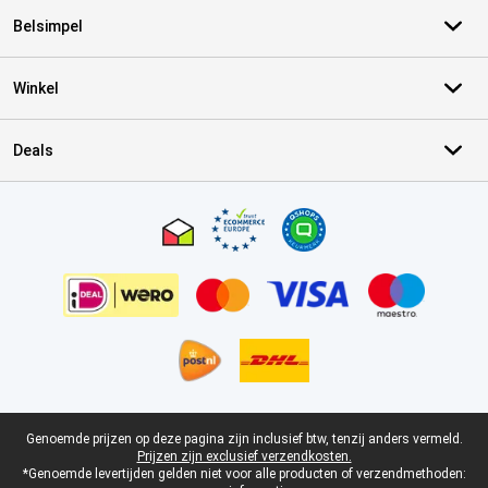
Belsimpel
Winkel
Deals
Certificaten, betaalmethoden, bezorgingsdienst partners
Juridische voettekst
Genoemde prijzen op deze pagina zijn inclusief btw, tenzij anders vermeld.
Prijzen zijn exclusief verzendkosten.
*Genoemde levertijden gelden niet voor alle producten of verzendmethoden: