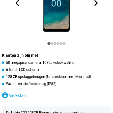
Klanten zijn blij met:
50 megapixel camera, 1080p videokwaliteit
6.5 inch LCD scherm
128 GB opslaggeheugen (Uitbreidbaar met Micro-sd)
Water- en stofbestendig (IP52)
Simlockvrij
De Nokia G22 128GB Blauw is niet meer leverbaar.