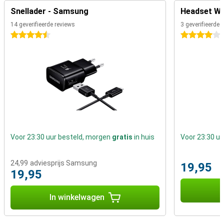
Snellader - Samsung
Headset Wit
14 geverifieerde reviews
3 geverifieerde 
4.5 sterren
4 sterren
Voor 23:30 uur besteld, morgen
gratis
in huis
Voor 23:30 u
24,99
adviesprijs Samsung
19,95
19,95
I
In winkelwagen