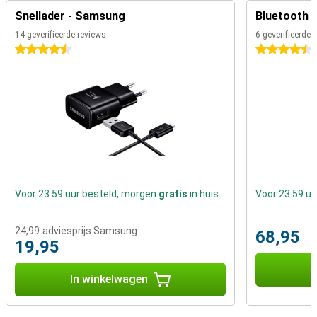
Snellader - Samsung
Bluetooth 
14 geverifieerde reviews
6 geverifieerde 
4.5 sterren
4.5 sterren
Voor 23:59 uur besteld, morgen
gratis
in huis
Voor 23:59 u
24,99
adviesprijs Samsung
68,95
19,95
I
In winkelwagen