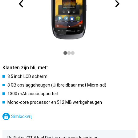
Klanten zijn blij met:
3.5 inch LCD scherm
8 GB opslaggeheugen (Uitbreidbaar met Micro-sd)
1300 mAh accucapaciteit
Mono-core processor en 512 MB werkgeheugen
Simlockvrij
De Nokia 701 Steel Dark is niet meer leverbaar.