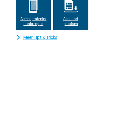
Screenprotector
Simkaart
aanbrengen
plaatsen
Meer Tips & Tricks