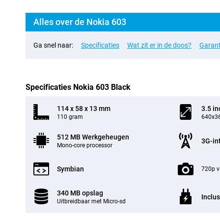
Alles over de Nokia 603
Ga snel naar:
Specificaties
Wat zit er in de doos?
Garant
Specificaties Nokia 603 Black
114 x 58 x 13 mm
3.5 in
110 gram
640x36
512 MB Werkgeheugen
3G-in
Mono-core processor
Symbian
720p v
340 MB opslag
Inclus
Uitbreidbaar met Micro-sd