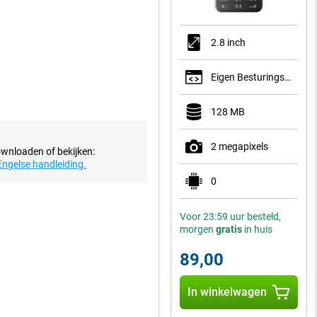
2.8 inch
Eigen Besturingssysteem
128 MB
2 megapixels
ownloaden of bekijken:
Engelse handleiding.
0
Voor 23:59 uur besteld,
morgen
gratis
in huis
89,00
In winkelwagen