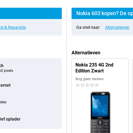
Nokia 603 kopen? De op
ie & Reparatie
Ga snel naar:
Alternatieven
Alternatieven
Nokia 235 4G 2nd
ch
Edition Zwart
0 pixels
Nog geen reviews
ternet
0 sterren
ideo
ief oplader