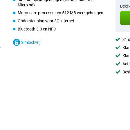
Micro-sd)
Bekij
Mono-core processor en 512 MB werkgeheugen
Ondersteuning voor 3G internet
Bluetooth 3.0 en NFC
31 d
Simlockvrij
Klan
Klan
Acti
Best