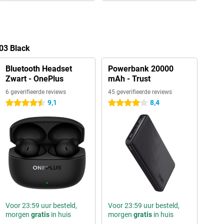
03 Black
Bluetooth Headset
Powerbank 20000
Zwart - OnePlus
mAh - Trust
6 geverifieerde reviews
45 geverifieerde reviews
9,1
8,4
4.5 sterren
4 sterren
Voor 23:59 uur besteld,
Voor 23:59 uur besteld,
morgen
gratis
in huis
morgen
gratis
in huis