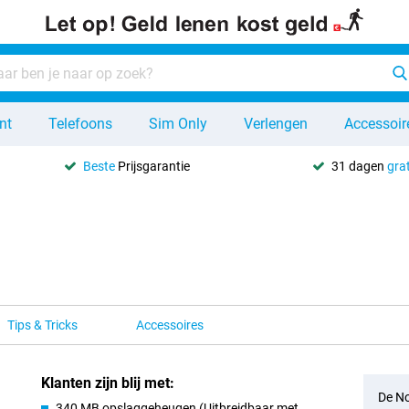
nt
Telefoons
Sim Only
Verlengen
Accessoir
Beste
Prijsgarantie
31 dagen
grat
Tips & Tricks
Accessoires
Klanten zijn blij met:
De No
340 MB opslaggeheugen (Uitbreidbaar met