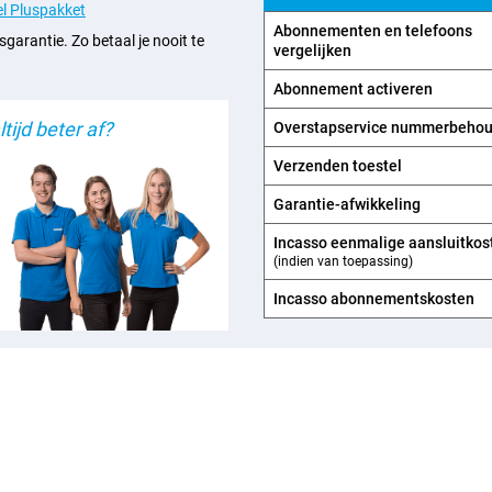
l Pluspakket
Abonnementen en telefoons
sgarantie. Zo betaal je nooit te
vergelijken
Abonnement activeren
tijd beter af?
Overstapservice nummerbeho
Verzenden toestel
Garantie-afwikkeling
Incasso eenmalige aansluitkos
(indien van toepassing)
Incasso abonnements­kosten