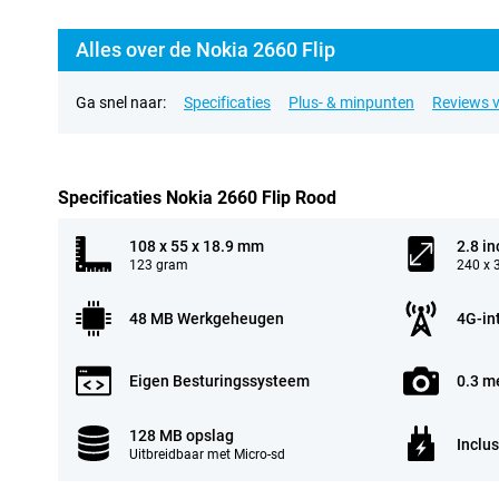
Alles over de Nokia 2660 Flip
Ga snel naar:
Specificaties
Plus- & minpunten
Reviews v
Specificaties Nokia 2660 Flip Rood
108 x 55 x 18.9 mm
2.8 in
123 gram
240 x 
48 MB Werkgeheugen
4G-in
Eigen Besturingssysteem
0.3 m
128 MB opslag
Inclus
Uitbreidbaar met Micro-sd