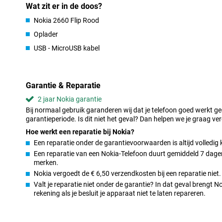
Wat zit er in de doos?
Niet iedereen is even handig met technologie, en daar heeft Nok
zijn makkelijk afleesbaar, ook voor ouderen. Er zit zelfs een noo
Nokia 2660 Flip Rood
stuurt en tot vijf aangewezen personen in het adresboek belt. Ui
Oplader
geschikt voor niet-senioren!
USB - MicroUSB kabel
Overal online dankzij 4G
Alhoewel dit een simpel toestel is, kun je wel een 4G-verbinding o
Zo ben je dus ook overal goed bereikbaar, ook als je onderweg be
Garantie & Reparatie
## KaiOS
KaiOS is een makkelijk te gebruiken systeem, dat er lekker overzich
2 jaar Nokia garantie
dat alles wat er op je telefoontje gebeurt soepel verloopt. Ook be
Bij normaal gebruik garanderen wij dat je telefoon goed werkt g
beperkt aantal apps te downloaden uit de KaiStore.
garantieperiode. Is dit niet het geval? Dan helpen we je graag ver
Hoe werkt een reparatie bij Nokia?
Een reparatie onder de garantievoorwaarden is altijd volledig 
Een reparatie van een Nokia-Telefoon duurt gemiddeld 7 dagen.
merken.
Nokia vergoedt de € 6,50 verzendkosten bij een reparatie niet.
Valt je reparatie niet onder de garantie? In dat geval brengt 
rekening als je besluit je apparaat niet te laten repareren.