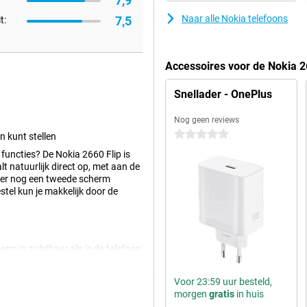
7,9
Naar alle Nokia telefoons
7,5
t:
Accessoires voor de Nokia 2
Snellader - OnePlus
Nog geen reviews
0 sterren
in kunt stellen
a functies? De Nokia 2660 Flip is
t natuurlijk direct op, met aan de
is er nog een tweede scherm
tel kun je makkelijk door de
rm is zichtbaar als je de telefoon
efoon dichtgeklapt hebt, zodat je
Voor 23:59 uur besteld,
morgen
gratis
in huis