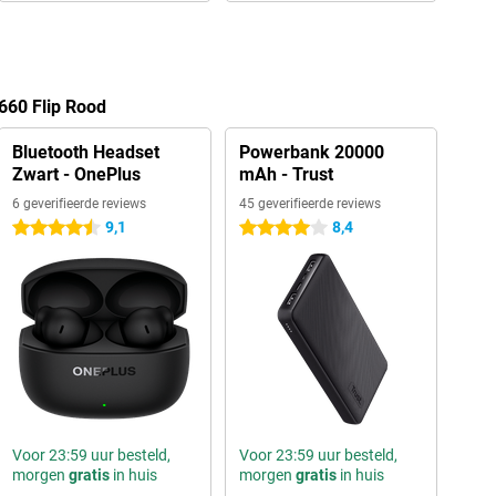
660 Flip Rood
Bluetooth Headset
Powerbank 20000
Zwart - OnePlus
mAh - Trust
6 geverifieerde reviews
45 geverifieerde reviews
9,1
8,4
4.5 sterren
4 sterren
Voor 23:59 uur besteld,
Voor 23:59 uur besteld,
morgen
gratis
in huis
morgen
gratis
in huis