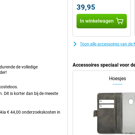
ia aan gedacht. De grote knoppen
39,95
dfunctie op, die een nood-SMS
teraard is deze telefoon ook zeer
In winkelwagen
pzetten en dus overal online zijn.
Toon alle accessoires van de
nt.
telijk uit ziet. Het zorgt ervoor
Accessoires speciaal voor d
n je hierdoor in staat om een
edurende de volledige
der!
Hoesjes
kosteloos.
 Dit is korter dan bij de meeste
Nokia € 44,00 onderzoekskosten in