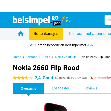
Buitenkansjes
Telefoon met abonneme
Klanten beoordelen Belsimpel met
4.4/5
Home
Telefoon
Nokia
Nokia 2660 Flip
Nokia 2660 Flip Rood
Nokia 2660 Flip Rood
7,4
Goed
Niet meer le
3.5 sterren
80 geverifieerde reviews
Los toestel
Reviews
Overzicht