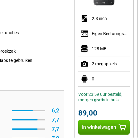
2.8 inch
ge functies
Eigen Besturingssysteem
128 MB
 broekzak
Maps te gebruiken
2 megapixels
0
Voor 23:59 uur besteld,
morgen
gratis
in huis
6,2
89,00
7,7
In winkelwagen
7,7