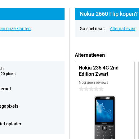
Nokia 2660 Flip kopen? 
an onze klanten
Ga snel naar:
Alternatieven
Alternatieven
Nokia 235 4G 2nd
ch
Edition Zwart
320 pixels
Nog geen reviews
ternet
0 sterren
egapixels
ief oplader