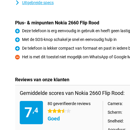
Uitgebreide specs
Plus- & minpunten Nokia 2660 Flip Rood
Deze telefoon is erg eenvoudig in gebruik en heeft geen lasti
Pluspunt
Met de SOS-knop schakel je snel en eenvoudig hulp in
Pluspunt
De telefoon is lekker compact van formaat en past in iedere
Pluspunt
Het is met dit toestel niet mogelijk om WhatsApp of Google 
Minpunt
Reviews van onze klanten
Gemiddelde scores van Nokia 2660 Flip Rood:
80 geverifieerde reviews
Camera:
7
,4
3.5 sterren
Scherm:
Goed
Snelheid:
Accuduur: