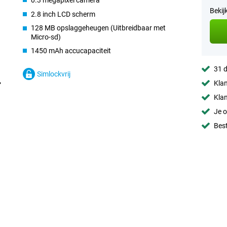
0.3 megapixel camera
Bekij
2.8 inch LCD scherm
128 MB opslaggeheugen (Uitbreidbaar met
Micro-sd)
1450 mAh accucapaciteit
31 d
Simlockvrij
Klan
Klan
Je o
Best