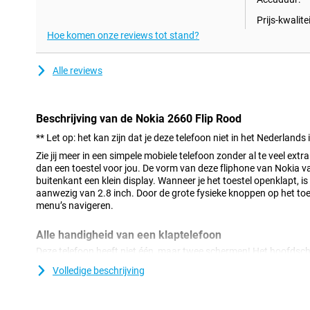
Prijs-kwalitei
Hoe komen onze reviews tot stand?
Alle reviews
Beschrijving van de Nokia 2660 Flip Rood
** Let op: het kan zijn dat je deze telefoon niet in het Nederlands 
Zie jij meer in een simpele mobiele telefoon zonder al te veel extr
dan een toestel voor jou. De vorm van deze fliphone van Nokia val
buitenkant een klein display. Wanneer je het toestel openklapt, 
aanwezig van 2.8 inch. Door de grote fysieke knoppen op het toes
menu’s navigeren.
Alle handigheid van een klaptelefoon
Deze telefoon heeft niet één, maar twee schermen! Het hoofdsche
opengeklapt hebt. Het tweede display is handig voor als je de tel
Volledige beschrijving
makkelijk de tijd kunt aflezen en kunt zien wie je belt.
Goede optie voor senioren