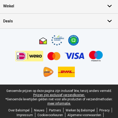
Winkel
Deals
Certificaten, betaalmethoden, bezorgingsdienst partners
Juridische voettekst
Genoemde prijzen op deze pagina zijn inclusief btw, tenzij anders vermeld.
Prijzen zijn exclusief verzendkosten.
*Genoemde levertijden gelden niet voor alle producten of verzendmethoden:
meer informatie.
Over Belsimpel
Nieuws
Partners
Werken bij Belsimpel
Privacy
Impressum
Cookievoorkeuren
Algemene voorwaarden