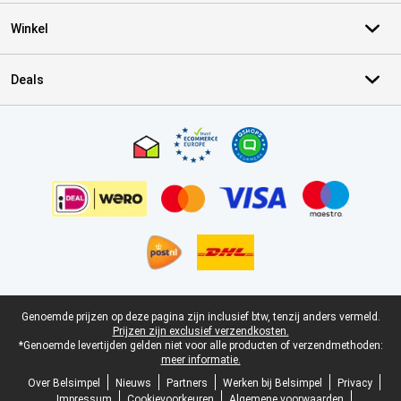
Winkel
Deals
Certificaten, betaalmethoden, bezorgingsdienst partners
Juridische voettekst
Genoemde prijzen op deze pagina zijn inclusief btw, tenzij anders vermeld.
Prijzen zijn exclusief verzendkosten.
*Genoemde levertijden gelden niet voor alle producten of verzendmethoden:
meer informatie.
Over Belsimpel
Nieuws
Partners
Werken bij Belsimpel
Privacy
Impressum
Cookievoorkeuren
Algemene voorwaarden