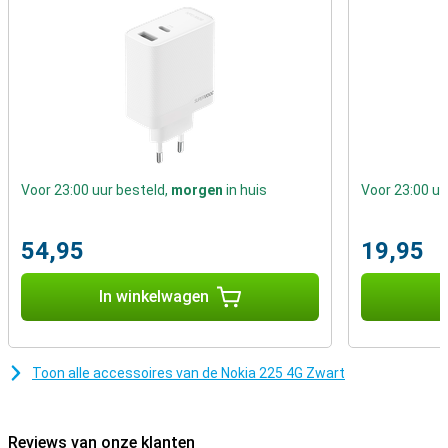
te slaan heb je een geheugenkaartje nodig, want de 225 4G heeft
zelf maar 128MB geheugen. Het toestel is verkrijgbaar in het zwart
en in het blauw.
Voor 23:00 uur besteld,
morgen
in huis
Voor 23:00 uu
54,95
19,95
In winkelwagen
I
Toon alle accessoires van de Nokia 225 4G Zwart
Reviews van onze klanten