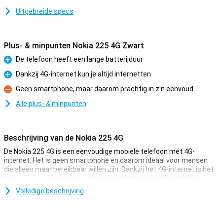
Uitgebreide specs
Plus- & minpunten Nokia 225 4G Zwart
De telefoon heeft een lange batterijduur
Pluspunt
Dankzij 4G-internet kun je altijd internetten
Pluspunt
Geen smartphone, maar daarom prachtig in z'n eenvoud
Minpunt
Alle plus- & minpunten
Beschrijving van de Nokia 225 4G
De Nokia 225 4G is een eenvoudige mobiele telefoon mét 4G-
internet. Het is geen smartphone en daarom ideaal voor mensen
die alleen maar bereikbaar willen zijn. Dankzij het 4G-internet is het
mogelijk om te bellen via internet voor betere geluidskwaliteit.
Verder heeft het toestel wel een paar apps, zoals spelletjes en
Volledige beschrijving
Facebook. Het apparaatje is lekker klein en daarom past hij
gemakkelijk in je broekzak. De accu gaat een paar dagen mee, wat
een voordeel is aan het simpele ontwerp.