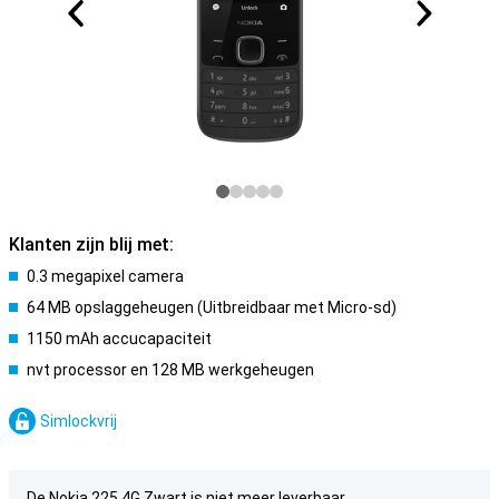
Klanten zijn blij met:
0.3 megapixel camera
64 MB opslaggeheugen (Uitbreidbaar met Micro-sd)
1150 mAh accucapaciteit
nvt processor en 128 MB werkgeheugen
Simlockvrij
De Nokia 225 4G Zwart is niet meer leverbaar.