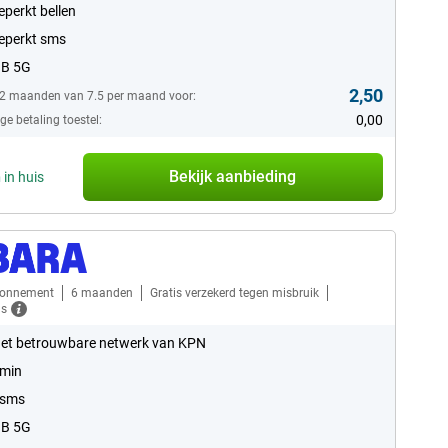
perkt bellen
eperkt sms
GB 5G
2,50
12 maanden van 7.5 per maand voor:
0,00
e betaling toestel:
Bekijk aanbieding
n
in huis
bonnement
6 maanden
Gratis verzekerd tegen misbruik
ls
et betrouwbare netwerk van KPN
 min
 sms
GB 5G