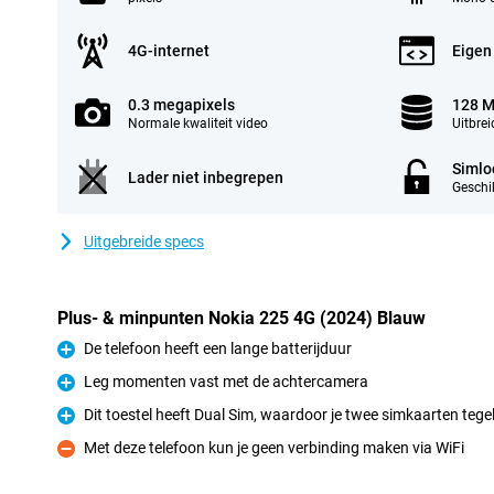
4G-internet
Eigen
0.3 megapixels
128 M
Normale kwaliteit video
Uitbre
Simlo
Lader niet inbegrepen
Geschik
Uitgebreide specs
Plus- & minpunten Nokia 225 4G (2024) Blauw
De telefoon heeft een lange batterijduur
Pluspunt
Leg momenten vast met de achtercamera
Pluspunt
Dit toestel heeft Dual Sim, waardoor je twee simkaarten tegeli
Pluspunt
Met deze telefoon kun je geen verbinding maken via WiFi
Minpunt