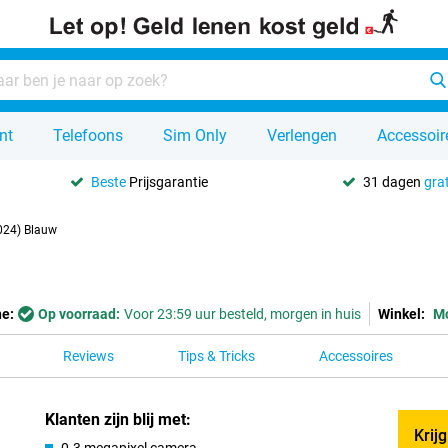
nt
Telefoons
Sim Only
Verlengen
Accessoir
Beste
Prijsgarantie
31 dagen
grat
024) Blauw
ne:
Op voorraad:
Voor 23:59 uur besteld, morgen in huis
Winkel:
M
Reviews
Tips & Tricks
Accessoires
Klanten zijn blij met:
Krij