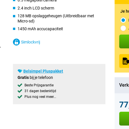
0.3 megapixel camera
2.4 inch LCD scherm
Je h
128 MB opslaggeheugen (Uitbreidbaar met
Micro-sd)
1450 mAh accucapaciteit
Simlockvrij
Belsimpel Pluspakket
Gratis
bij je telefoon
Verk
Beste Prijsgarantie
31 dagen bedenktijd
Plus nog veel meer...
77