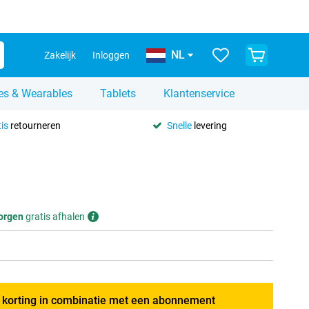
NL
Zakelijk
Inloggen
es & Wearables
Tablets
Klantenservice
is
retourneren
Snelle
levering
orgen
gratis afhalen
g korting in combinatie met een abonnement