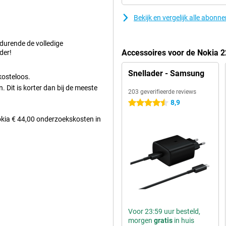
dingen niet afhankelijk zijn van
ertoe doen.
Bekijk en vergelijk alle abonn
edurende de volledige
Accessoires voor de Nokia 
der!
Snellader - Samsung
kosteloos.
 Dit is korter dan bij de meeste
203 geverifieerde reviews
8,9
4.5 sterren
Nokia € 44,00 onderzoekskosten in
Voor 23:59 uur besteld,
morgen
gratis
in huis