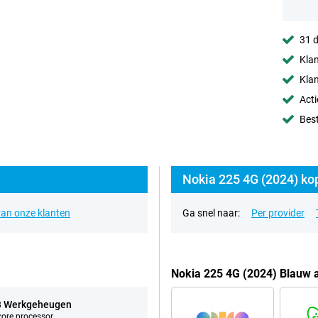
31 d
Klan
Klan
Acti
Best
Nokia 225 4G (2024) ko
an onze klanten
Ga snel naar:
Per provider
Nokia 225 4G (2024) Blauw 
B Werkgeheugen
ore processor