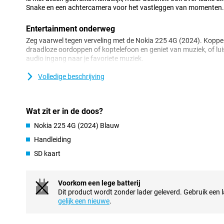
Snake en een achtercamera voor het vastleggen van momenten.
Entertainment onderweg
Zeg vaarwel tegen verveling met de Nokia 225 4G (2024). Koppel 
draadloze oordoppen of koptelefoon en geniet van muziek, of lu
audio ingang naar je favoriete muziek.
Volledige beschrijving
Langdurige batterij
De Nokia 225 4G (2024) is ontworpen voor langdurig gebruik zo
een indrukwekkende batterijduur kan deze telefoon meerdere d
kunt doen en minder hoeft te laden. Ideaal voor lange dagen of 
Wat zit er in de doos?
oplader beperkt is.
Nokia 225 4G (2024) Blauw
Compact en robuust
Handleiding
Ondanks zijn kleine formaat, is de Nokia 225 4G (2024) Blauw ee
SD kaart
zakvriendelijke ontwerp en de behuizing maken het bestand tegen
Deze telefoon bewijst dat goede dingen in kleine verpakkingen 
die je van Nokia verwacht.
Voorkom een lege batterij
Dit product wordt zonder lader geleverd. Gebruik een la
Eenvoudige communicatie
gelijk een nieuwe
.
In een tijdperk waarin smartphones overladen zijn met apps en no
(2024) Blauw een verfrissende eenvoud. Het legt de focus terug