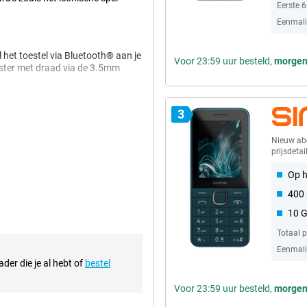
Eerste 
Eenmalig
het toestel via Bluetooth® aan je
Voor 23:59 uur besteld,
morge
ister met draad via de 3.5mm
3
nder voortdurend opladen. Met
agen meegaan, waardoor je meer
Nieuw a
reizen waar toegang tot een
prijsdetai
Op h
400 
n krachtig toestel. Het moderne,
10 
 de dagelijkse stoten en krassen.
komen en biedt betrouwbaarheid
Totaal 
Eenmalig
der die je al hebt of
bestel
Voor 23:59 uur besteld,
morge
tificaties, biedt de Nokia 225 4G
 op directe communicatie, zoals