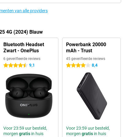
ementen van alle providers
225 4G (2024) Blauw
Bluetooth Headset
Powerbank 20000
Zwart - OnePlus
mAh - Trust
6 geverifieerde reviews
45 geverifieerde reviews
9,1
8,4
4.5 sterren
4 sterren
Voor 23:59 uur besteld,
Voor 23:59 uur besteld,
morgen
gratis
in huis
morgen
gratis
in huis