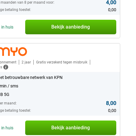
4,00
6 maanden van 8 per maand voor:
0,00
e betaling toestel:
Bekijk aanbieding
n
in huis
bonnement
2 jaar
Gratis verzekerd tegen misbruik
ls
et betrouwbare netwerk van KPN
min / sms
GB 5G
8,00
per maand:
0,00
e betaling toestel:
Bekijk aanbieding
n
in huis