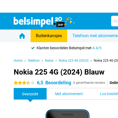
Buitenkansjes
Telefoon met abonneme
Klanten beoordelen Belsimpel met
4.4/5
Home
Telefoon
Nokia
Nokia 225 4G (2024)
Nokia 225 4G (2
Nokia 225 4G (2024) Blauw
6,5
Beoordeling
Onli
3.5 sterren
6 geverifieerde reviews
Met abonnement
Los toestel
Overzicht