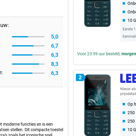
Onbe
Onb
10 
auw:
Eerste 
5,0
Eenmalig
6,7
Voor 23:59 uur besteld,
morge
6,3
8,3
6,3
t:
2
Nieuw a
prijsdetai
Op h
250
250
t moderne functies en is een
atsen stellen. Dit compacte toestel
10 
tra's zoals het iconische spel