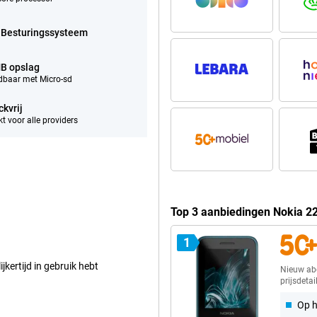
 Besturingssysteem
B opslag
idbaar met Micro-sd
ckvrij
t voor alle providers
Top 3 aanbiedingen Nokia 2
1
jkertijd in gebruik hebt
Nieuw a
prijsdetai
Op h