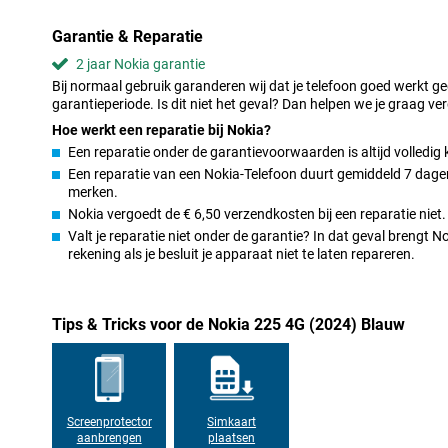
bellen en sms'en. Dit toestel herinnert ons eraan dat echte verbin
likes of comments, maar van echte gesprekken met mensen die 
Garantie & Reparatie
2 jaar Nokia garantie
Bij normaal gebruik garanderen wij dat je telefoon goed werkt g
garantieperiode. Is dit niet het geval? Dan helpen we je graag ver
Hoe werkt een reparatie bij Nokia?
Een reparatie onder de garantievoorwaarden is altijd volledig 
Een reparatie van een Nokia-Telefoon duurt gemiddeld 7 dagen.
merken.
Nokia vergoedt de € 6,50 verzendkosten bij een reparatie niet.
Valt je reparatie niet onder de garantie? In dat geval brengt 
rekening als je besluit je apparaat niet te laten repareren.
Tips & Tricks voor de Nokia 225 4G (2024) Blauw
Screenprotector
Simkaart
aanbrengen
plaatsen