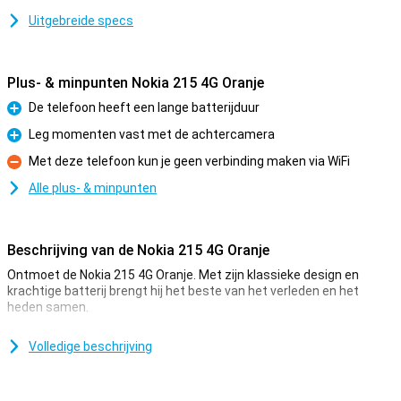
Uitgebreide specs
Plus- & minpunten Nokia 215 4G Oranje
De telefoon heeft een lange batterijduur
Pluspunt
Leg momenten vast met de achtercamera
Pluspunt
Met deze telefoon kun je geen verbinding maken via WiFi
Minpunt
Alle plus- & minpunten
Beschrijving van de Nokia 215 4G Oranje
Ontmoet de Nokia 215 4G Oranje. Met zijn klassieke design en
krachtige batterij brengt hij het beste van het verleden en het
heden samen.
Tijdloos
Volledige beschrijving
Laat je niet misleiden door het tijdloze uiterlijk; deze telefoon zit vol
moderne snufjes. Bluetooth-technologie verbind je moeiteloos met
speakers en oortjes, terwijl de iconische Snake-game en FM-radio