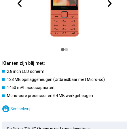
Klanten zijn blij met:
2.8 inch LCD scherm
128 MB opslaggeheugen (Uitbreidbaar met Micro-sd)
1450 mAh accucapaciteit
Mono-core processor en 64 MB werkgeheugen
Simlockvrij
De Nokia 215 4G Oranje is niet meer leverbaar.