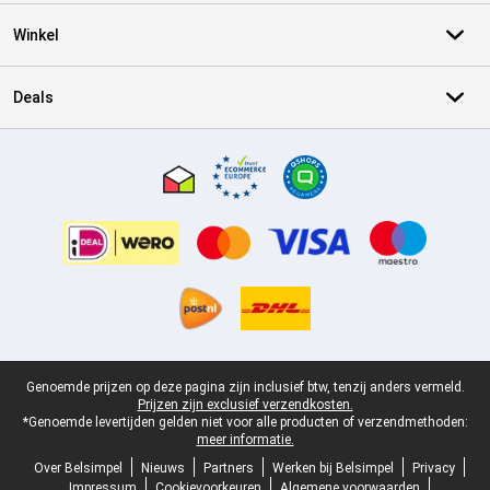
Winkel
Deals
Certificaten, betaalmethoden, bezorgingsdienst partners
Juridische voettekst
Genoemde prijzen op deze pagina zijn inclusief btw, tenzij anders vermeld.
Prijzen zijn exclusief verzendkosten.
*Genoemde levertijden gelden niet voor alle producten of verzendmethoden:
meer informatie.
Over Belsimpel
Nieuws
Partners
Werken bij Belsimpel
Privacy
Impressum
Cookievoorkeuren
Algemene voorwaarden