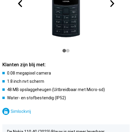
Klanten zijn blij met:
0.08 megapixel camera
1.8 inch nvt scherm
48 MB opslaggeheugen (Uitbreidbaar met Micro-sd)
Water- en stofbestendig (IP52)
Simlockvrij
De Nokia 110 4G (2023) Blauw is niet meer leverbaar.