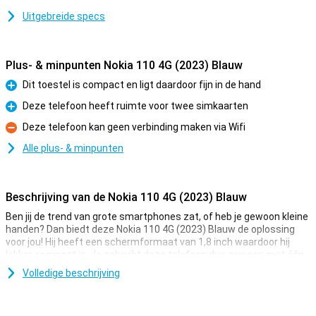
Uitgebreide specs
Plus- & minpunten Nokia 110 4G (2023) Blauw
Dit toestel is compact en ligt daardoor fijn in de hand
Pluspunt
Deze telefoon heeft ruimte voor twee simkaarten
Pluspunt
Deze telefoon kan geen verbinding maken via Wifi
Minpunt
Alle plus- & minpunten
Beschrijving van de Nokia 110 4G (2023) Blauw
Ben jij de trend van grote smartphones zat, of heb je gewoon kleine
handen? Dan biedt deze Nokia 110 4G (2023) Blauw de oplossing
voor jou! Hij heeft een schermformaat van 1,8 inch waardoor hij
lekker compact is. Je gebruikt deze telefoon dus gewoon met één
hand!
Volledige beschrijving
Het toestel van Nokia heeft een scherm met een verhouding van
4:3 en heeft een resolutie van 160x120. Doordat het display lekker
compact is, is de pixeldichtheid nóg hoger! Zo is tekst en beeld