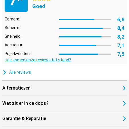
7
tweede simkaart gebruiken, zodat je op al je nummers bereikbaar
Goed
bent.
6,8
Camera:
8,4
Scherm:
8,2
Snelheid:
7,1
Accuduur:
7,5
Prijs-kwaliteit:
Hoe komen onze reviews tot stand?
Alle reviews
Alternatieven
Wat zit er in de doos?
Garantie & Reparatie