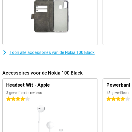
Toon alle accessoires van de Nokia 100 Black
Accessoires voor de Nokia 100 Black
Headset Wit - Apple
Powerbank 
3 geverifieerde reviews
45 geverifieerde
4 sterren
4 sterren