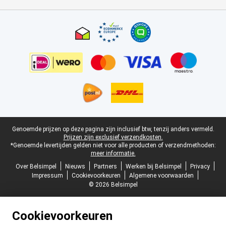
Certificaten, betaalmethoden, bezorgingsdienst partners
Juridische voettekst
Genoemde prijzen op deze pagina zijn inclusief btw, tenzij anders vermeld.
Prijzen zijn exclusief verzendkosten.
*Genoemde levertijden gelden niet voor alle producten of verzendmethoden:
meer informatie.
Over Belsimpel
Nieuws
Partners
Werken bij Belsimpel
Privacy
Impressum
Cookievoorkeuren
Algemene voorwaarden
© 2026 Belsimpel
Cookievoorkeuren