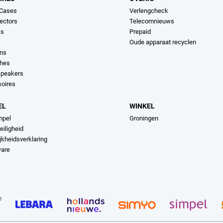
 Cases
Verlengcheck
ectors
Telecomnieuws
ks
Prepaid
Oude apparaat recyclen
ons
hes
speakers
soires
EL
WINKEL
mpel
Groningen
eiligheid
jkheidsverklaring
ware