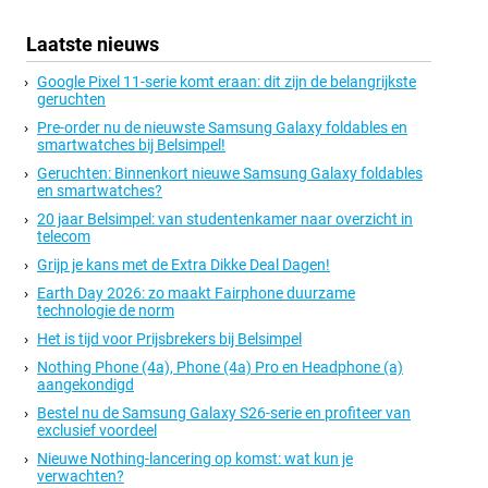
Laatste nieuws
Google Pixel 11-serie komt eraan: dit zijn de belangrijkste
geruchten
Pre-order nu de nieuwste Samsung Galaxy foldables en
smartwatches bij Belsimpel!
Geruchten: Binnenkort nieuwe Samsung Galaxy foldables
en smartwatches?
20 jaar Belsimpel: van studentenkamer naar overzicht in
telecom
Grijp je kans met de Extra Dikke Deal Dagen!
Earth Day 2026: zo maakt Fairphone duurzame
technologie de norm
Het is tijd voor Prijsbrekers bij Belsimpel
Nothing Phone (4a), Phone (4a) Pro en Headphone (a)
aangekondigd
Bestel nu de Samsung Galaxy S26-serie en profiteer van
exclusief voordeel
Nieuwe Nothing-lancering op komst: wat kun je
verwachten?