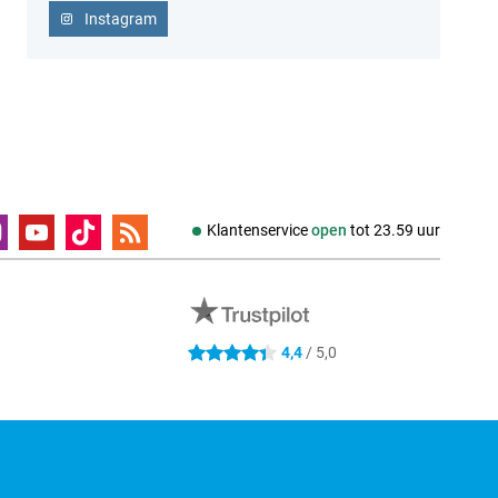
Instagram
Klantenservice
open
tot
23.59 uur
4.4 sterren
4,4
/ 5,0