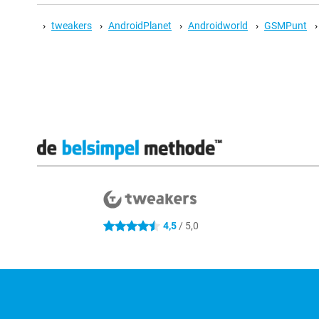
tweakers
AndroidPlanet
Androidworld
GSMPunt
Externe winkelbeoordelingen
4.5 sterren
4,5
/ 5,0