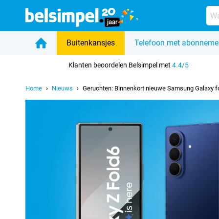
Buitenkansjes
Telefoon met abonneme
Home
Klanten beoordelen Belsimpel met
4.4/5
Home
Nieuws
Geruchten: Binnenkort nieuwe Samsung Galaxy f