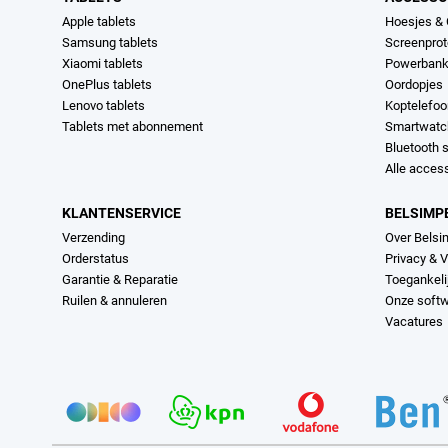
Apple tablets
Hoesjes &
Samsung tablets
Screenprot
Xiaomi tablets
Powerban
OnePlus tablets
Oordopjes
Lenovo tablets
Koptelefo
Tablets met abonnement
Smartwatc
Bluetooth 
Alle acces
KLANTENSERVICE
BELSIMP
Verzending
Over Belsi
Orderstatus
Privacy & V
Garantie & Reparatie
Toegankeli
Ruilen & annuleren
Onze soft
Vacatures