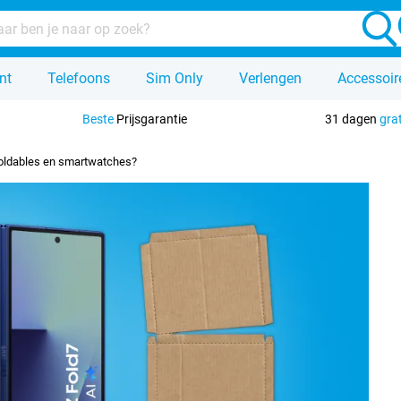
nt
Telefoons
Sim Only
Verlengen
Accessoir
Beste
Prijsgarantie
31 dagen
gra
oldables en smartwatches?