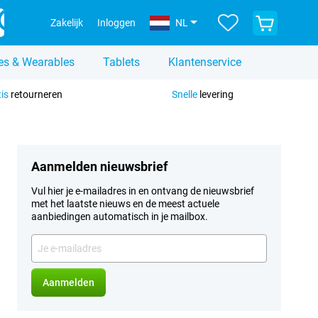
Bekijk
Zakelijk
Inloggen
NL
je
winkelwagen
es & Wearables
Tablets
Klantenservice
tis
retourneren
Snelle
levering
Aanmelden nieuwsbrief
Vul hier je e-mailadres in en ontvang de nieuwsbrief
met het laatste nieuws en de meest actuele
aanbiedingen automatisch in je mailbox.
Je
e-
mailadres