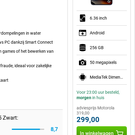
6.36 inch
Android
derdompelingen in water
ws PC dankzij Smart Connect
256 GB
n games of het bewerken van
50 megapixels
raude, ideaal voor zakelijke
MediaTek Dimensity 7400
kaart
Voor 23:00 uur besteld,
morgen
in huis
adviesprijs Motorola
319,00
 Zwart:
299,00
8,7
In winkelwagen