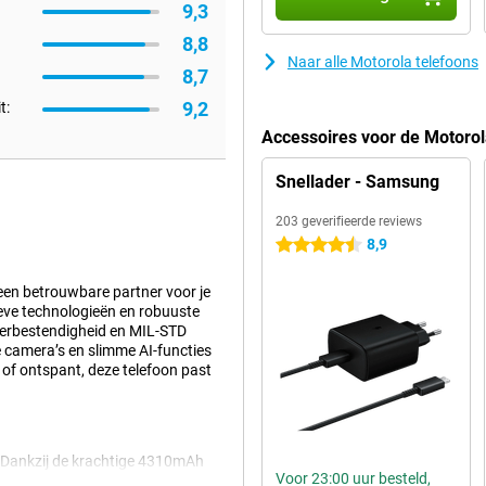
9,3
8,8
Naar alle Motorola telefoons
8,7
9,2
t:
Accessoires voor de Motoro
Snellader - Samsung
203 geverifieerde reviews
8,9
4.5 sterren
een betrouwbare partner voor je
tieve technologieën en robuuste
aterbestendigheid en MIL-STD
e camera’s en slimme AI-functies
 of ontspant, deze telefoon past
5. Dankzij de krachtige 4310mAh
Voor 23:00 uur besteld,
j intensieve apps en multitasking