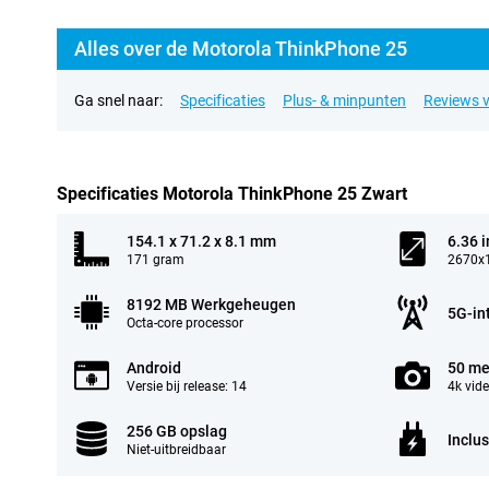
Alles over de Motorola ThinkPhone 25
Ga snel naar:
Specificaties
Plus- & minpunten
Reviews v
Specificaties Motorola ThinkPhone 25 Zwart
154.1 x 71.2 x 8.1 mm
6.36 
171 gram
2670x1
8192 MB Werkgeheugen
5G-in
Octa-core processor
Android
50 me
Versie bij release: 14
4k vid
256 GB opslag
Inclus
Niet-uitbreidbaar