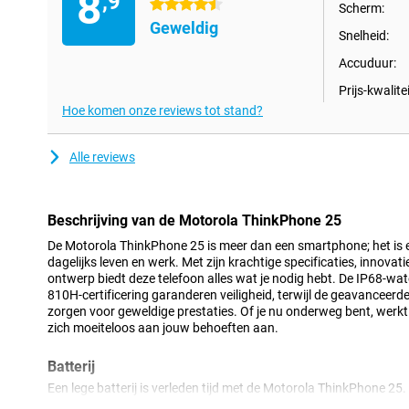
8
,9
4.5 sterren
Scherm:
Geweldig
Snelheid:
Accuduur:
Prijs-kwalitei
Hoe komen onze reviews tot stand?
Alle reviews
Beschrijving van de Motorola ThinkPhone 25
De Motorola ThinkPhone 25 is meer dan een smartphone; het is 
dagelijks leven en werk. Met zijn krachtige specificaties, innova
ontwerp biedt deze telefoon alles wat je nodig hebt. De IP68-w
810H-certificering garanderen veiligheid, terwijl de geavanceerd
zorgen voor geweldige prestaties. Of je nu onderweg bent, werkt
zich moeiteloos aan jouw behoeften aan.
Batterij
Een lege batterij is verleden tijd met de Motorola ThinkPhone 2
batterij gebruik je je telefoon de hele dag zonder zorgen. Zelfs bi