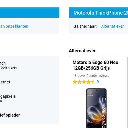
Motorola ThinkPhone 25
an onze klanten
Ga snel naar:
Alternatieven
Alternatieven
Motorola Edge 60 Neo
inch
12GB/256GB Grijs
220 pixels
48 geverifieerde reviews
9
ternet
4.5 sterren
gapixels
eo
ief oplader