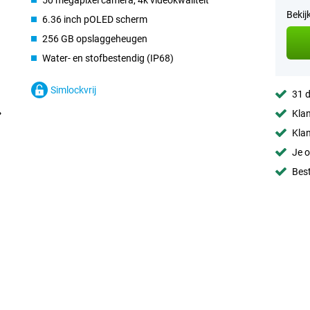
50 megapixel camera, 4k videokwaliteit
Bekij
6.36 inch pOLED scherm
256 GB opslaggeheugen
Water- en stofbestendig (IP68)
Simlockvrij
31 d
Klan
Klan
Je o
Best