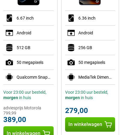
6.67 inch
6.36 inch
Android
Android
512 GB
256 GB
50 megapixels
50 megapixels
Qualcomm Snapdragon 7 Gen 4
MediaTek Dimensity 7400
Voor 23:00 uur besteld,
Voor 23:00 uur besteld,
morgen
in huis
morgen
in huis
adviesprijs Motorola
279,00
799,99
389,00
In winkelwagen
In winkelwagen