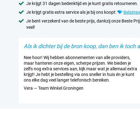
Veiligheid en privacy voorop
Je krijgt 31 dagen bedenktijd en je kunt gratis retourneren.
Met de Motorola ThinkPhone 25 zijn je gegevens in veilige hande
Je krijgt gratis extra service als je bij ons koopt:
Belsimpe
ThinkShield™-beveiliging, een geavanceerde technologie die je pr
Je bent verzekerd van de beste prijs, dankzij onze Beste Prij
beschermt tegen bedreigingen. Voor extra gemak ondersteunt d
en gezichtsherkenning, zodat je snel en veilig toegang hebt tot je 
veel!
telefoon zowel zakelijk als privé gebruikt.
Als ik dichter bij de bron koop, dan ben ik toch al
Innovatieve functies
De Motorola ThinkPhone 25 integreert moeiteloos met andere a
Nee hoor! Wij hebben abonnementen van alle providers,
deze handige functie koppel je je ThinkPhone 25, tablet en Wind
maar hanteren onze eigen, scherpe prijzen. We bieden je
eenvoudig bestanden en afbeeldingen tussen de apparaten of ge
zelfs nog extra services aan, kijk maar wat je allemaal extra
van je telefoon als webcam voor een professionele uitstraling tij
krijgt! Je hebt je bestelling via ons sneller in huis én je kunt
zonder je systeemopslag te belasten.
ons elke dag veel langer telefonisch bereiken.
Daarnaast draait de ThinkPhone 25 op Android 14. Dit zorgt niet
Vera — Team Winkel Groningen
gebruiksvriendelijke interface, maar ook voor toegang tot de nie
beveiligingsupdates. Smart Connect wordt regelmatig verbeterd
mogelijkheden, zodat je productiviteit en creativiteit nooit stilsta