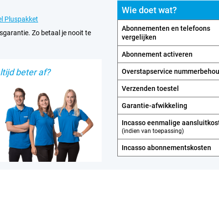
Wie doet wat?
n. De telefoon maakt gebruik van
l Pluspakket
ivacy beschermt en je toestel
Abonnementen en telefoons
sgarantie. Zo betaal je nooit te
e telefoon vingerafdrukscanners
vergelijken
toestel. Ideaal voor wie zijn
Abonnement activeren
tijd beter af?
Overstapservice nummerbeho
pparaten via Smart Connect. Met
Verzenden toestel
ows PC naadloos aan elkaar. Deel
bruik de hoge-resolutie camera
Garantie-afwikkeling
dens vergaderingen. En dat alles
Incasso eenmalige aansluitkos
 alleen voor een
(indien van toepassing)
uwste functies en
Incasso abonnements­kosten
 en uitgebreid met nieuwe
an.