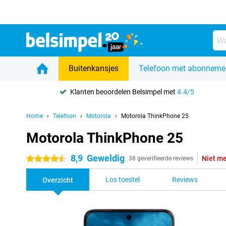
Buitenkansjes
Telefoon met abonneme
Klanten beoordelen Belsimpel met
4.4/5
Home
Telefoon
Motorola
Motorola ThinkPhone 25
Motorola ThinkPhone 25
8,9
Geweldig
Niet me
4.5 sterren
38 geverifieerde reviews
Los toestel
Reviews
Overzicht