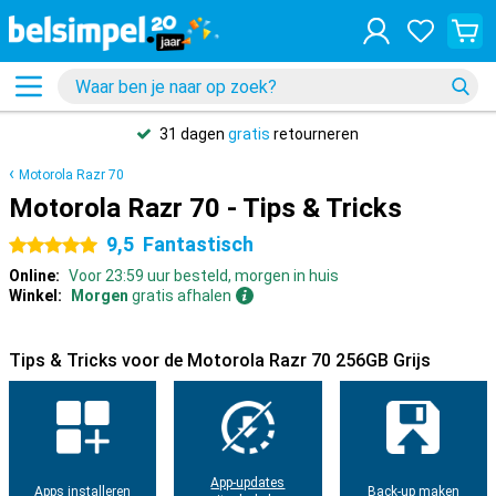
31 dagen
gratis
retourneren
Motorola Razr 70
Motorola Razr 70 - Tips & Tricks
9,5
Fantastisch
5 sterren
Online:
Voor 23:59 uur besteld, morgen in huis
Winkel:
Morgen
gratis afhalen
Tips & Tricks voor de Motorola Razr 70 256GB Grijs
App-updates
Apps installeren
Back-up maken