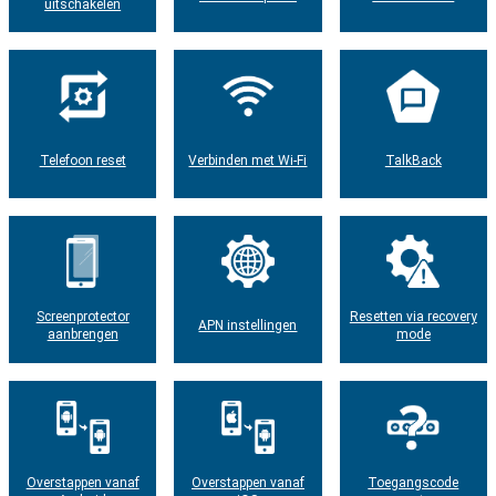
uitschakelen
Telefoon reset
Verbinden met Wi-Fi
TalkBack
Screenprotector
Resetten via recovery
APN instellingen
aanbrengen
mode
Overstappen vanaf
Overstappen vanaf
Toegangscode