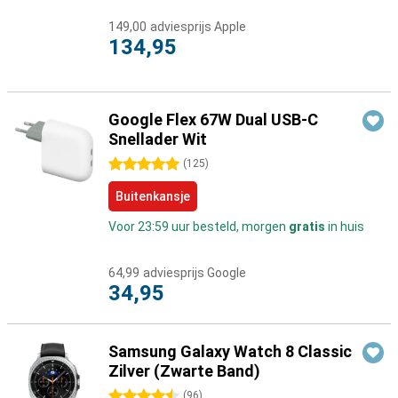
149,00
adviesprijs Apple
134,95
Google Flex 67W Dual USB-C
Snellader Wit
5 sterren
(
125
)
Buitenkansje
Voor 23:59 uur besteld, morgen
gratis
in huis
64,99
adviesprijs Google
34,95
Samsung Galaxy Watch 8 Classic
Zilver (Zwarte Band)
4.5 sterren
(
96
)