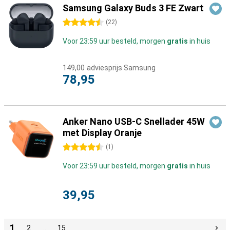
Samsung Galaxy Buds 3 FE Zwart
4.5 sterren
(
22
)
Voor 23:59 uur besteld, morgen
gratis
in huis
149,00
adviesprijs Samsung
78,95
Anker Nano USB-C Snellader 45W
met Display Oranje
4.5 sterren
(
1
)
Voor 23:59 uur besteld, morgen
gratis
in huis
39,95
1
2
…
15