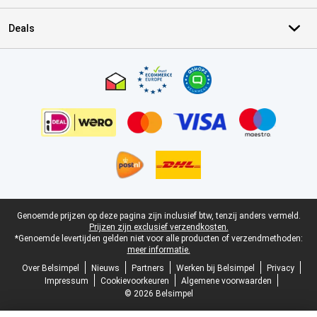
Deals
Certificaten, betaalmethoden, bezorgingsdienst partners
Juridische voettekst
Genoemde prijzen op deze pagina zijn inclusief btw, tenzij anders vermeld.
Prijzen zijn exclusief verzendkosten.
*Genoemde levertijden gelden niet voor alle producten of verzendmethoden:
meer informatie.
Over Belsimpel
Nieuws
Partners
Werken bij Belsimpel
Privacy
Impressum
Cookievoorkeuren
Algemene voorwaarden
© 2026 Belsimpel