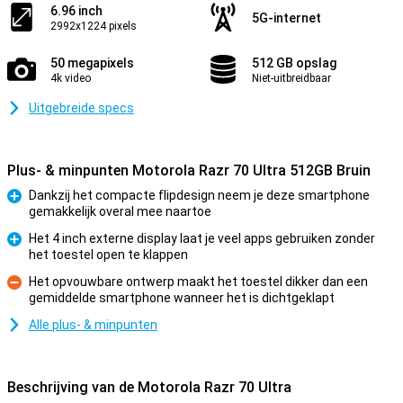
6.96 inch
5G-internet
2992x1224 pixels
50 megapixels
512 GB opslag
4k video
Niet-uitbreidbaar
Uitgebreide specs
Plus- & minpunten Motorola Razr 70 Ultra 512GB Bruin
Dankzij het compacte flipdesign neem je deze smartphone
gemakkelijk overal mee naartoe
Pluspunt
Het 4 inch externe display laat je veel apps gebruiken zonder
het toestel open te klappen
Pluspunt
Het opvouwbare ontwerp maakt het toestel dikker dan een
gemiddelde smartphone wanneer het is dichtgeklapt
Minpunt
Alle plus- & minpunten
Beschrijving van de Motorola Razr 70 Ultra