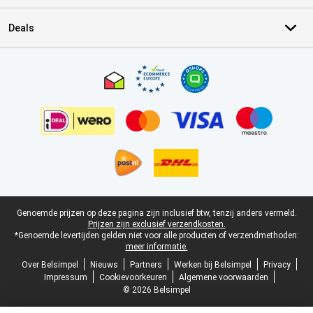
Deals
Certificaten, betaalmethoden, bezorgingsdienst partners
Juridische voettekst
Genoemde prijzen op deze pagina zijn inclusief btw, tenzij anders vermeld.
Prijzen zijn exclusief verzendkosten.
*Genoemde levertijden gelden niet voor alle producten of verzendmethoden:
meer informatie.
Over Belsimpel
Nieuws
Partners
Werken bij Belsimpel
Privacy
Impressum
Cookievoorkeuren
Algemene voorwaarden
© 2026 Belsimpel