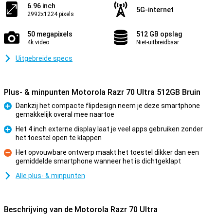
6.96 inch
5G-internet
2992x1224 pixels
50 megapixels
512 GB opslag
4k video
Niet-uitbreidbaar
Uitgebreide specs
Plus- & minpunten Motorola Razr 70 Ultra 512GB Bruin
Dankzij het compacte flipdesign neem je deze smartphone
gemakkelijk overal mee naartoe
Pluspunt
Het 4 inch externe display laat je veel apps gebruiken zonder
het toestel open te klappen
Pluspunt
Het opvouwbare ontwerp maakt het toestel dikker dan een
gemiddelde smartphone wanneer het is dichtgeklapt
Minpunt
Alle plus- & minpunten
Beschrijving van de Motorola Razr 70 Ultra