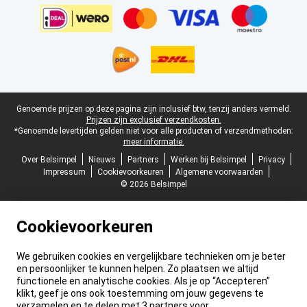
Juridische voettekst
Genoemde prijzen op deze pagina zijn inclusief btw, tenzij anders vermeld.
Prijzen zijn exclusief verzendkosten.
*Genoemde levertijden gelden niet voor alle producten of verzendmethoden:
meer informatie.
Over Belsimpel
Nieuws
Partners
Werken bij Belsimpel
Privacy
Impressum
Cookievoorkeuren
Algemene voorwaarden
© 2026 Belsimpel
Cookievoorkeuren
We gebruiken cookies en vergelijkbare technieken om je beter
en persoonlijker te kunnen helpen. Zo plaatsen we altijd
functionele en analytische cookies. Als je op “Accepteren”
klikt, geef je ons ook toestemming om jouw gegevens te
verzamelen en te delen met 3 partners voor