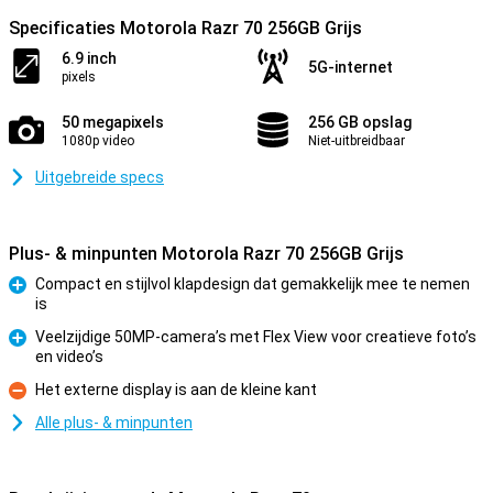
Specificaties Motorola Razr 70 256GB Grijs
6.9 inch
5G-internet
pixels
50 megapixels
256 GB opslag
1080p video
Niet-uitbreidbaar
Uitgebreide specs
Plus- & minpunten Motorola Razr 70 256GB Grijs
Compact en stijlvol klapdesign dat gemakkelijk mee te nemen
is
Pluspunt
Veelzijdige 50MP-camera’s met Flex View voor creatieve foto’s
en video’s
Pluspunt
Het externe display is aan de kleine kant
Minpunt
Alle plus- & minpunten