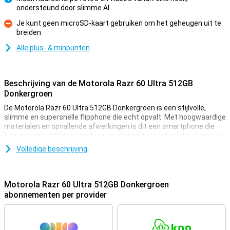
ondersteund door slimme AI
Pluspunt
Je kunt geen microSD-kaart gebruiken om het geheugen uit te
breiden
Minpunt
Alle plus- & minpunten
Beschrijving van de Motorola Razr 60 Ultra 512GB
Donkergroen
De Motorola Razr 60 Ultra 512GB Donkergroen is een stijlvolle,
slimme en supersnelle flipphone die echt opvalt. Met hoogwaardige
materialen en opvallende afwerkingen is dit een smartphone die
luxe en originaliteit moeiteloos combineert. Je gebruikt het grote 4
inch externe display gewoon zonder open te klappen, en met 512GB
Volledige beschrijving
opslag en 16GB RAM werk je soepel en razendsnel. Opladen? Dat
doe je in 8 minuten met 68W TurboPower™.
Motorola Razr 60 Ultra 512GB Donkergroen
Flipdesign met een luxe uitstraling
abonnementen per provider
De Razr 60 Ultra is geen gewone smartphone. Het klassieke
flipdesign is terug, maar dan slimmer, dunner en stijlvoller dan ooit.
De buitenkant is afgewerkt met hoogwaardige materialen die
zorgen voor een luxueuze uitstraling en prettige grip. Dankzij de