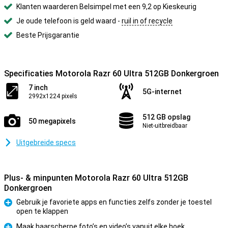
Klanten waarderen Belsimpel met een 9,2 op Kieskeurig
Je oude telefoon is geld waard -
ruil in of recycle
Beste Prijsgarantie
Specificaties Motorola Razr 60 Ultra 512GB Donkergroen
7 inch
5G-internet
2992x1224 pixels
512 GB opslag
50 megapixels
Niet-uitbreidbaar
Uitgebreide specs
Plus- & minpunten Motorola Razr 60 Ultra 512GB
Donkergroen
Gebruik je favoriete apps en functies zelfs zonder je toestel
open te klappen
Pluspunt
Maak haarscherpe foto’s en video’s vanuit elke hoek,