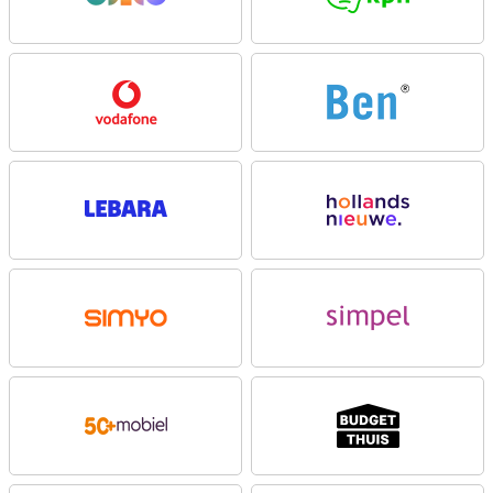
sterke titanium scharnierplaat is het toestel extra duurzaam. Hij is
bovendien IP48-gecertificeerd, dus bestand tegen stof en
spatwater. En met 20% dunnere schermranden dan zijn voorganger
oogt het display strakker en moderner dan ooit.
Gebruik je apps zonder open te klappen
Het 4 inch AMOLED-display aan de buitenkant van de Razr 60 Ultra
512GB Donkergroen is meer dan alleen een notificatiescherm. Je
bekijkt moeiteloos je agenda, berichten of navigatie op het scherm
zonder je toestel te openen. Met een verversingssnelheid van
165Hz en HDR10+ zie je alles scherp en vloeiend, zelfs in fel
zonlicht dankzij 1500 nits helderheid. En met Corning Gorilla Glass
Ceramics is het scherm ook nog eens extra kras- en valbestendig.
High-end camera systeem
Foto’s en video’s maken was nog nooit zo veelzijdig. De Razr 60
Ultra heeft drie 50MP-camera’s: een hoofdcamera met optische
beeldstabilisatie (OIS), een ultragroothoeklens die ook als
macrolens werkt én een krachtige selfiecamera. Dankzij AI-
ondersteuning maak je altijd scherpe, heldere opnames, zelfs bij
weinig licht. Gebruik Flex View om handsfree te fotograferen vanuit
verschillende hoeken, of spiegel je beeld op het externe scherm
zodat iedereen goed in beeld staat.