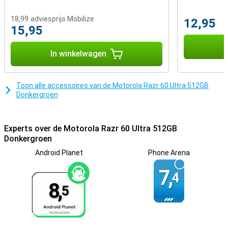
18,99
adviesprijs Mobilize
12,95
15,95
I
In winkelwagen
Toon alle accessoires van de Motorola Razr 60 Ultra 512GB
Donkergroen
Experts over de Motorola Razr 60 Ultra 512GB
Donkergroen
Android Planet
Phone Arena
7,
4
8,
5