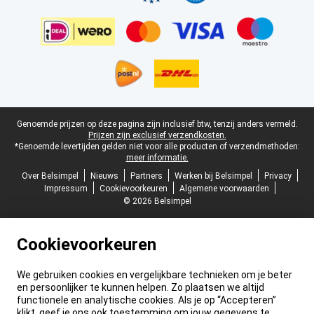
Juridische voettekst
Genoemde prijzen op deze pagina zijn inclusief btw, tenzij anders vermeld.
Prijzen zijn exclusief verzendkosten.
*Genoemde levertijden gelden niet voor alle producten of verzendmethoden:
meer informatie.
Over Belsimpel
Nieuws
Partners
Werken bij Belsimpel
Privacy
Impressum
Cookievoorkeuren
Algemene voorwaarden
© 2026 Belsimpel
Cookievoorkeuren
We gebruiken cookies en vergelijkbare technieken om je beter
en persoonlijker te kunnen helpen. Zo plaatsen we altijd
functionele en analytische cookies. Als je op “Accepteren”
klikt, geef je ons ook toestemming om jouw gegevens te