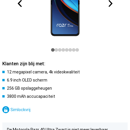
Klanten zijn blij met:
12 megapixel camera, 4k videokwaliteit
6.9 inch OLED scherm
256 GB opslaggeheugen
3800 mAh accucapaciteit
Simlockvrij
De Motorola Razr 40 Ultra Zwart is niet meer leverbaar.