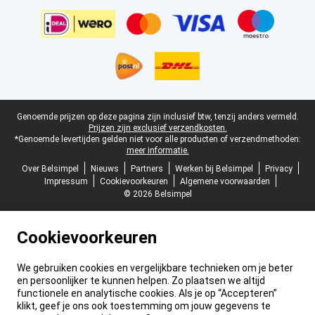
Juridische voettekst
Genoemde prijzen op deze pagina zijn inclusief btw, tenzij anders vermeld.
Prijzen zijn exclusief verzendkosten.
*Genoemde levertijden gelden niet voor alle producten of verzendmethoden:
meer informatie.
Over Belsimpel
Nieuws
Partners
Werken bij Belsimpel
Privacy
Impressum
Cookievoorkeuren
Algemene voorwaarden
© 2026 Belsimpel
Cookievoorkeuren
We gebruiken cookies en vergelijkbare technieken om je beter
en persoonlijker te kunnen helpen. Zo plaatsen we altijd
functionele en analytische cookies. Als je op “Accepteren”
klikt, geef je ons ook toestemming om jouw gegevens te