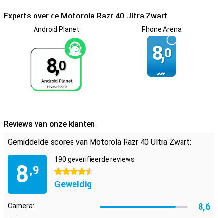
ook jij met deze smartphone van deze ongekende internetsnelheid!
Ook heeft dit toestel een NFC-chip, waardoor je er gemakkelijk mee
Experts over de Motorola Razr 40 Ultra Zwart
betaalt en gegevens uitwisselt met andere NFC-apparaten.
Android Planet
Phone Arena
8,
0
8,
0
Reviews van onze klanten
Gemiddelde scores van Motorola Razr 40 Ultra Zwart:
190 geverifieerde reviews
8
,9
4.5 sterren
Geweldig
8,6
Camera: