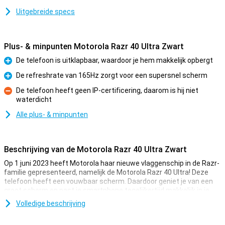
Uitgebreide specs
Plus- & minpunten Motorola Razr 40 Ultra Zwart
De telefoon is uitklapbaar, waardoor je hem makkelijk opbergt
Pluspunt
De refreshrate van 165Hz zorgt voor een supersnel scherm
Pluspunt
De telefoon heeft geen IP-certificering, daarom is hij niet
waterdicht
Minpunt
Alle plus- & minpunten
Beschrijving van de Motorola Razr 40 Ultra Zwart
Op 1 juni 2023 heeft Motorola haar nieuwe vlaggenschip in de Razr-
familie gepresenteerd, namelijk de Motorola Razr 40 Ultra! Deze
telefoon heeft een vouwbaar scherm. Daardoor geniet je van een
groot scherm en past je smartphone tegelijkertijd makkelijk in je
broekzak. Naast het grote scherm heeft Motorola aan de
Volledige beschrijving
buitenkant ook een scherm toegevoegd. Dit 3,6-inchscherm is een
van de grootste externe displays van alle opvouwbare telefoons!