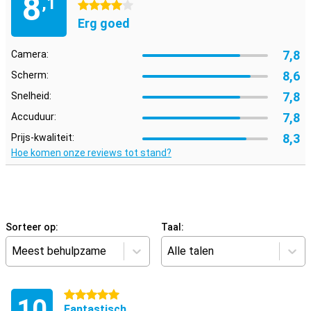
8
,1
4 sterren
Erg goed
7,8
Camera:
8,6
Scherm:
7,8
Snelheid:
7,8
Accuduur:
8,3
Prijs-kwaliteit:
Hoe komen onze reviews tot stand?
Sorteer op:
Taal:
Meest behulpzame
Alle talen
5 sterren
10
Fantastisch