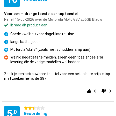
Voor een midrange toestel een top toestel
René | 15-06-2026 over de Motorola Moto G87 256GB Blauw
Ik raad dit product aan
Goede kwaliteit voor dagelijkse routine
Pluspunt
lange batterijduur
Pluspunt
Motorola "skills" (zoals met schudden lamp aan)
Pluspunt
Weinig negatiefs te melden, alleen geen "basishoesje"bij
levering die de vorige modellen wel hadden.
Minpunt
Zoe k je een betrouwbaar toestel voor een betaalbare prijs, stop
met zoeken het is de G87
0
0
2.5 sterren
5
,0
Beoordeling