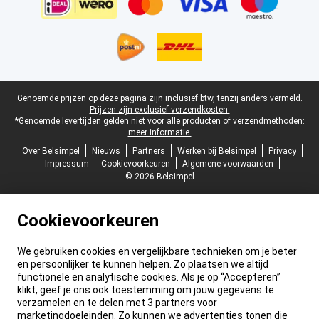
Juridische voettekst
Genoemde prijzen op deze pagina zijn inclusief btw, tenzij anders vermeld.
Prijzen zijn exclusief verzendkosten.
*Genoemde levertijden gelden niet voor alle producten of verzendmethoden:
meer informatie.
Over Belsimpel
Nieuws
Partners
Werken bij Belsimpel
Privacy
Impressum
Cookievoorkeuren
Algemene voorwaarden
© 2026 Belsimpel
Cookievoorkeuren
We gebruiken cookies en vergelijkbare technieken om je beter
en persoonlijker te kunnen helpen. Zo plaatsen we altijd
functionele en analytische cookies. Als je op “Accepteren”
klikt, geef je ons ook toestemming om jouw gegevens te
verzamelen en te delen met 3 partners voor
marketingdoeleinden. Zo kunnen we advertenties tonen die