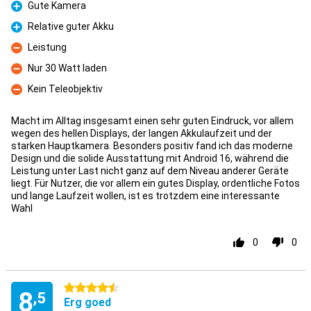
Gute Kamera
Pluspunt
Relative guter Akku
Pluspunt
Leistung
Minpunt
Nur 30 Watt laden
Minpunt
Kein Teleobjektiv
Minpunt
Macht im Alltag insgesamt einen sehr guten Eindruck, vor allem
wegen des hellen Displays, der langen Akkulaufzeit und der
starken Hauptkamera. Besonders positiv fand ich das moderne
Design und die solide Ausstattung mit Android 16, während die
Leistung unter Last nicht ganz auf dem Niveau anderer Geräte
liegt. Für Nutzer, die vor allem ein gutes Display, ordentliche Fotos
und lange Laufzeit wollen, ist es trotzdem eine interessante
Wahl
0
0
4.5 sterren
8
,5
Erg goed