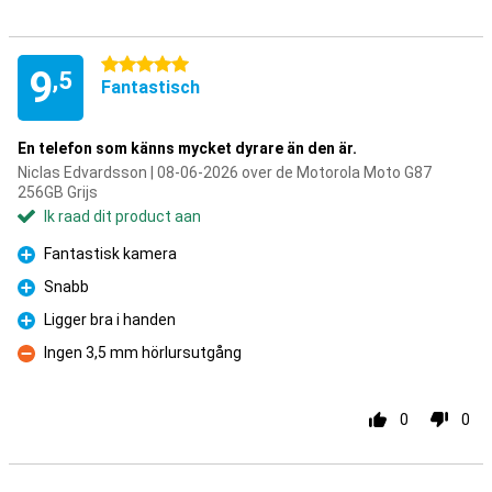
5 sterren
9
,5
Fantastisch
En telefon som känns mycket dyrare än den är.
Niclas Edvardsson | 08-06-2026 over de Motorola Moto G87
256GB Grijs
Ik raad dit product aan
Fantastisk kamera
Pluspunt
Snabb
Pluspunt
Ligger bra i handen
Pluspunt
Ingen 3,5 mm hörlursutgång
Minpunt
0
0