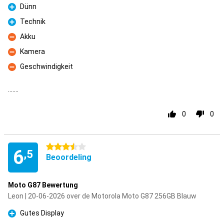
Dünn
Pluspunt
Technik
Pluspunt
Akku
Minpunt
Kamera
Minpunt
Geschwindigkeit
Minpunt
…….
0
0
3.5 sterren
6
,5
Beoordeling
Moto G87 Bewertung
Leon | 20-06-2026 over de Motorola Moto G87 256GB Blauw
Gutes Display
Pluspunt