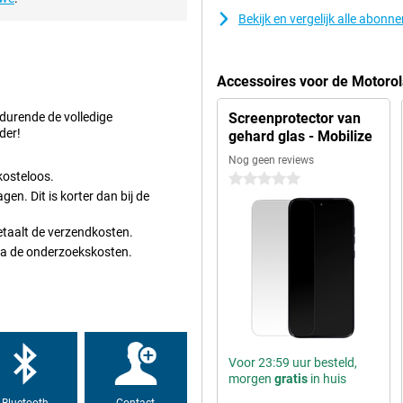
ilms, series en games komen echt
Bekijk en vergelijk alle abonn
Accessoires voor de Motoro
 stevig. Dankzij IP69-
tof. Je gebruikt hem dus zonder
edurende de volledige
Screenprotector van
van de MIL-STD-810H-certificering.
der!
gehard glas - Mobilize
 is tegen extreme
 tegen een stootje.
Nog geen reviews
kosteloos.
0 sterren
en. Dit is korter dan bij de
e processor en 8GB RAM zorgen
zij RAM Boost voelt je toestel nog
betaalt de verzendkosten.
amt zonder haperingen. Met
ola de onderzoekskosten.
erij. Hiermee gebruik je je
toch leeg, dan laad je hem snel
eg energie om verder te gaan.
Voor 23:59 uur besteld,
morgen
gratis
in huis
Bluetooth
Contact