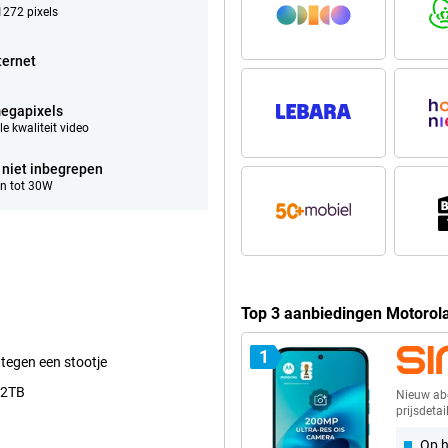
272 pixels
ternet
egapixels
e kwaliteit video
 niet inbegrepen
n tot 30W
Top 3 aanbiedingen Motoro
1
 tegen een stootje
 2TB
Nieuw a
prijsdetai
Op h