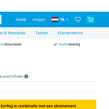
NL
Zakelijk
Inloggen
es & Wearables
Tablets
Klantenservice
is
retourneren
Snelle
levering
n
gratis afhalen
g korting in combinatie met een abonnement