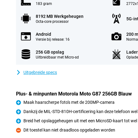
183 gram
2772x1
8192 MB Werkgeheugen
5G-in
Octa-core processor
Android
200 m
Versie bij release: 16
Normal
256 GB opslag
Lader
Uitbreidbaar met Micro-sd
Oplade
Uitgebreide specs
Plus- & minpunten Motorola Moto G87 256GB Blauw
Maak haarscherpe foto's met de 200MP-camera
Pluspunt
Dankzij de MIL-STD-810H-certificering kan deze telefoon wel
Pluspunt
Breid het opslaggeheugen uit met een MicroSD-kaart tot wel
Pluspunt
Dit toestel kan niet draadloos opgeladen worden
Minpunt