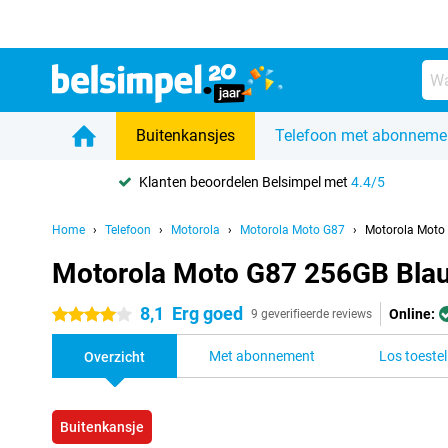
Buitenkansjes
Telefoon met abonneme
Klanten beoordelen Belsimpel met
4.4/5
Home
Telefoon
Motorola
Motorola Moto G87
Motorola Moto
Motorola Moto G87 256GB Bla
8,1
Erg goed
Online:
4 sterren
9 geverifieerde reviews
Met abonnement
Los toestel
Overzicht
Buitenkansje