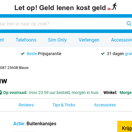
nt
Telefoons
Sim Only
Verlengen
Accessoir
Beste
Prijsgarantie
31 dagen
grat
 G87 256GB Blauw
uw
Op voorraad:
Voor 23:59 uur besteld, morgen in huis
Winkel:
Morge
Reviews
Tips & Tricks
Accessoires
Actie:
Buitenkansjes
Krij