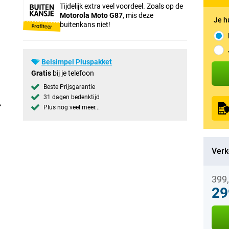
Tijdelijk extra veel voordeel. Zoals op de
Motorola Moto G87
, mis deze
Je h
buitenkans niet!
Belsimpel Pluspakket
Gratis
bij je telefoon
Beste Prijsgarantie
31 dagen bedenktijd
Plus nog veel meer...
Verk
399
29