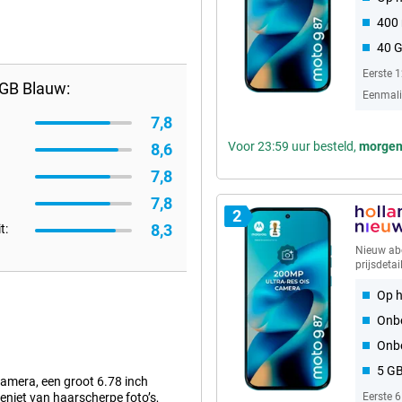
400 
40 
Eerste 
GB Blauw:
Eenmalig
7,8
Voor 23:59 uur besteld,
morge
8,6
7,8
7,8
2
8,3
t:
Nieuw a
prijsdetai
Op h
Onbe
Onb
5 G
mera, een groot 6.78 inch
eniet van haarscherpe foto’s,
Eerste 