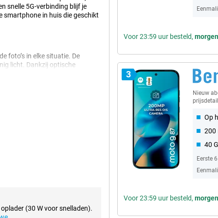
 snelle 5G-verbinding blijf je
Eenmalig
e smartphone in huis die geschikt
Voor 23:59 uur besteld,
morge
oto’s in elke situatie. De
ig licht. Dankzij optische
3
 zoomt zonder kwaliteitsverlies twee
brede shots mogelijk. Ook selfies
 zoals jij het ziet.
Nieuw a
prijsdetai
Op h
ter te maken. Denk aan een
200 
rgrondvervaging. De camera
ge functies zoals glimlachtimer en
40 
e minder in te stellen en haal je
lauw maak je zonder moeite
Eerste 
Eenmalig
Voor 23:59 uur besteld,
morge
tabel naar al je content. Het
logie heldere kleuren en diepe
 oplader (30 W voor snelladen).
k in fel zonlicht alles goed. Met
uwe
.