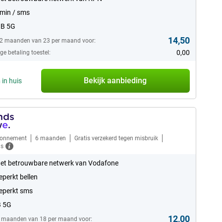
min / sms
GB 5G
14,50
12 maanden van 23 per maand voor:
0,00
e betaling toestel:
Bekijk aanbieding
n
in huis
bonnement
6 maanden
Gratis verzekerd tegen misbruik
ls
et betrouwbare netwerk van Vodafone
perkt bellen
eperkt sms
B 5G
12,00
6 maanden van 18 per maand voor: