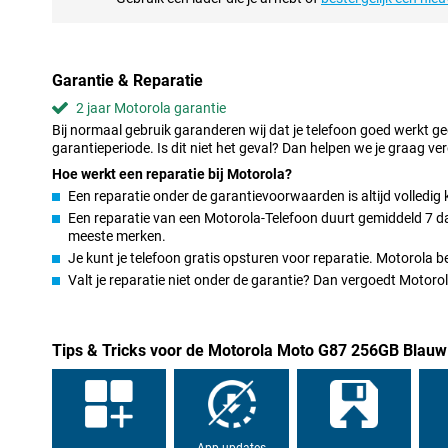
de 120Hz-verversingssnelheid voelt scrollen extra soepel aan. F
tot leven op dit scherm!
Sterk design en goede bescherming
Garantie & Reparatie
De Motorola Moto G87 256GB Blauw is niet alleen mooi, maar ook
2 jaar Motorola garantie
certificering is de smartphone goed beschermd tegen water en s
Bij normaal gebruik garanderen wij dat je telefoon goed werkt g
zorgen in verschillende omstandigheden. Verder is hij voorzien 
garantieperiode. Is dit niet het geval? Dan helpen we je graag ver
Dit is een militaire norm die aangeeft dat deze Motorola bestand
temperatuursverschillen en vallen tot 1,20 meter. Hij kan dus wel
Hoe werkt een reparatie bij Motorola?
Een reparatie onder de garantievoorwaarden is altijd volledig 
Snelle prestaties en 5G-snelheid
Een reparatie van een Motorola-Telefoon duurt gemiddeld 7 dag
meeste merken.
Met de Motorola Moto G87 werk je snel en soepel. De krachtig
ervoor dat apps vlot openen en multitasken makkelijk gaat. Dank
Je kunt je telefoon gratis opsturen voor reparatie. Motorola 
sneller aan. Je downloadt bestanden razendsnel via 5G en stre
Valt je reparatie niet onder de garantie? Dan vergoedt Motor
256GB opslag heb je genoeg ruimte voor apps, foto’s en video’s.
Lange accuduur en snel opladen
Tips & Tricks voor de Motorola Moto G87 256GB Blauw
De Motorola Moto G87 256GB Blauw heeft een grote 5200mAh-batt
smartphone makkelijk de hele dag zonder opladen. Is de batterij 
weer op met 30W TurboPower. Binnen korte tijd heb je weer geno
Ideaal als je veel onderweg bent of je telefoon intensief gebruikt.
App-updates