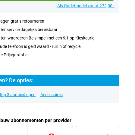
Als Outletmodel vanaf 272,00 ›
agen gratis retourneren
tenservice dagelijks bereikbaar
ten waarderen Belsimpel met een 9,1 op Kieskeurig
ude telefoon is geld waard -
ruil in of recycle
e Prijsgarantie
n? De opties:
Top 3 aanbiedingen
Accessoires
lauw abonnementen per provider