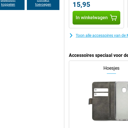
15,95
koppelen
toevoegen
ankzij stereospeakers en Dolby
luid. Daarnaast biedt het toestel
In winkelwagen
canner. NFC maakt contactloos
e functies maakt deze smartphone
Toon alle accessoires van d
Accessoires speciaal voor 
Hoesjes