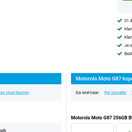
31 d
Klan
Klan
Je o
Best
Motorola Moto G87 kope
an onze klanten
Ga snel naar:
Per provider
Motorola Moto G87 256GB B
inch