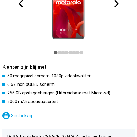
Klanten zijn blij met:
50 megapixel camera, 1080p videokwaliteit
6.67 inch pOLED scherm
256 GB opslaggeheugen (Uitbreidbaar met Micro-sd)
5000 mAh accucapaciteit
Simlockvrij
De Motorola Moto G85 8GB/256GB Zwart is niet meer