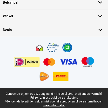
Belsimpel
Winkel
Deals
Certificaten, betaalmethoden, bezorgingsdienst partners
Juridische voettekst
Genoemde prijzen op deze pagina zijn inclusief btw, tenzij anders vermeld.
Prijzen zijn exclusief verzendkosten.
*Genoemde levertijden gelden niet voor alle producten of verzendmethoden:
meer informatie.