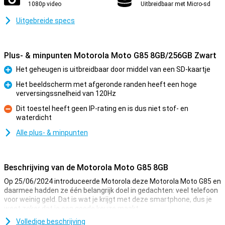
1080p video
Uitbreidbaar met Micro-sd
Uitgebreide specs
Plus- & minpunten Motorola Moto G85 8GB/256GB Zwart
Het geheugen is uitbreidbaar door middel van een SD-kaartje
Pluspunt
Het beeldscherm met afgeronde randen heeft een hoge
verversingssnelheid van 120Hz
Pluspunt
Dit toestel heeft geen IP-rating en is dus niet stof- en
waterdicht
Minpunt
Alle plus- & minpunten
Beschrijving van de Motorola Moto G85 8GB
Op 25/06/2024 introduceerde Motorola deze Motorola Moto G85 en
daarmee hadden ze één belangrijk doel in gedachten: veel telefoon
voor weinig geld. Dat is wat je krijgt met deze smartphone, dus je
weet zeker dat je een goede keuze maakt.
Dit toestel van Motorola heeft bijvoorbeeld een mooi scherm van
Volledige beschrijving