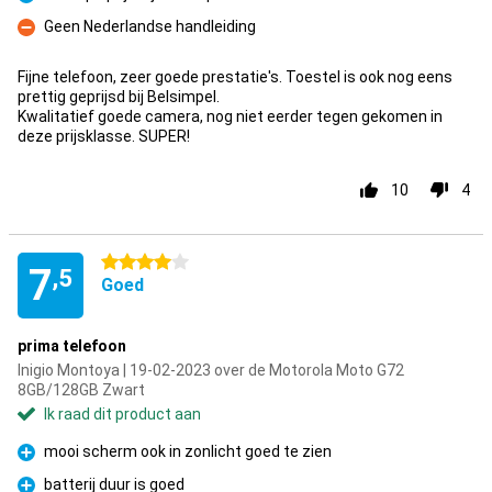
Pluspunt
Geen Nederlandse handleiding
Minpunt
Fijne telefoon, zeer goede prestatie's. Toestel is ook nog eens
prettig geprijsd bij Belsimpel.
Kwalitatief goede camera, nog niet eerder tegen gekomen in
deze prijsklasse. SUPER!
10
4
4 sterren
7
,5
Goed
prima telefoon
Inigio Montoya | 19-02-2023 over de Motorola Moto G72
8GB/128GB Zwart
Ik raad dit product aan
mooi scherm ook in zonlicht goed te zien
Pluspunt
batterij duur is goed