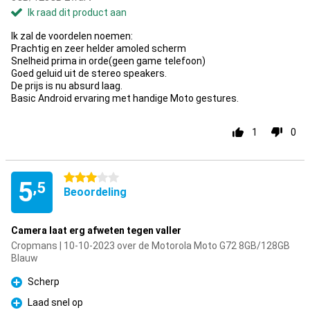
Ik raad dit product aan
Ik zal de voordelen noemen:
Prachtig en zeer helder amoled scherm
Snelheid prima in orde(geen game telefoon)
Goed geluid uit de stereo speakers.
De prijs is nu absurd laag.
Basic Android ervaring met handige Moto gestures.
1
0
3 sterren
5
,5
Beoordeling
Camera laat erg afweten tegen valler
Cropmans | 10-10-2023 over de Motorola Moto G72 8GB/128GB
Blauw
Scherp
Pluspunt
Laad snel op