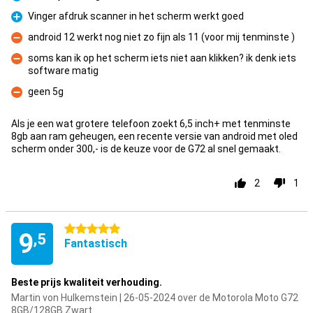
Pluspunt
Vinger afdruk scanner in het scherm werkt goed
Pluspunt
android 12 werkt nog niet zo fijn als 11 (voor mij tenminste )
Minpunt
soms kan ik op het scherm iets niet aan klikken? ik denk iets
software matig
Minpunt
geen 5g
Minpunt
Als je een wat grotere telefoon zoekt 6,5 inch+ met tenminste
8gb aan ram geheugen, een recente versie van android met oled
scherm onder 300,- is de keuze voor de G72 al snel gemaakt.
2
1
5 sterren
9
,5
Fantastisch
Beste prijs kwaliteit verhouding.
Martin von Hulkemstein | 26-05-2024 over de Motorola Moto G72
8GB/128GB Zwart