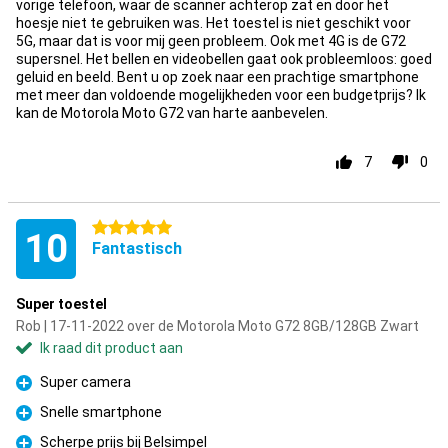
vorige telefoon, waar de scanner achterop zat en door het
hoesje niet te gebruiken was. Het toestel is niet geschikt voor
5G, maar dat is voor mij geen probleem. Ook met 4G is de G72
supersnel. Het bellen en videobellen gaat ook probleemloos: goed
geluid en beeld. Bent u op zoek naar een prachtige smartphone
met meer dan voldoende mogelijkheden voor een budgetprijs? Ik
kan de Motorola Moto G72 van harte aanbevelen.
7
0
5 sterren
10
Fantastisch
Super toestel
Rob | 17-11-2022 over de Motorola Moto G72 8GB/128GB Zwart
Ik raad dit product aan
Super camera
Pluspunt
Snelle smartphone
Pluspunt
Scherpe prijs bij Belsimpel