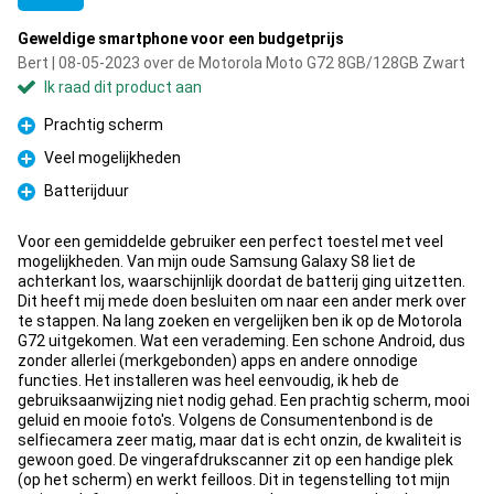
Geweldige smartphone voor een budgetprijs
Bert | 08-05-2023 over de Motorola Moto G72 8GB/128GB Zwart
Ik raad dit product aan
Prachtig scherm
Pluspunt
Veel mogelijkheden
Pluspunt
Batterijduur
Pluspunt
Voor een gemiddelde gebruiker een perfect toestel met veel
mogelijkheden. Van mijn oude Samsung Galaxy S8 liet de
achterkant los, waarschijnlijk doordat de batterij ging uitzetten.
Dit heeft mij mede doen besluiten om naar een ander merk over
te stappen. Na lang zoeken en vergelijken ben ik op de Motorola
G72 uitgekomen. Wat een verademing. Een schone Android, dus
zonder allerlei (merkgebonden) apps en andere onnodige
functies. Het installeren was heel eenvoudig, ik heb de
gebruiksaanwijzing niet nodig gehad. Een prachtig scherm, mooi
geluid en mooie foto's. Volgens de Consumentenbond is de
selfiecamera zeer matig, maar dat is echt onzin, de kwaliteit is
gewoon goed. De vingerafdrukscanner zit op een handige plek
(op het scherm) en werkt feilloos. Dit in tegenstelling tot mijn