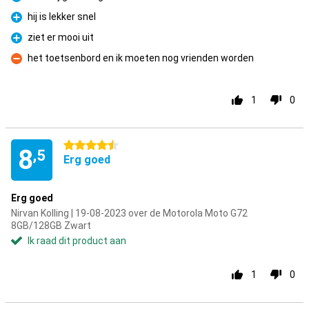
Pluspunt
hij is lekker snel
Pluspunt
ziet er mooi uit
Pluspunt
het toetsenbord en ik moeten nog vrienden worden
Minpunt
1
0
4.5 sterren
8
,5
Erg goed
Erg goed
Nirvan Kolling | 19-08-2023 over de Motorola Moto G72
8GB/128GB Zwart
Ik raad dit product aan
1
0