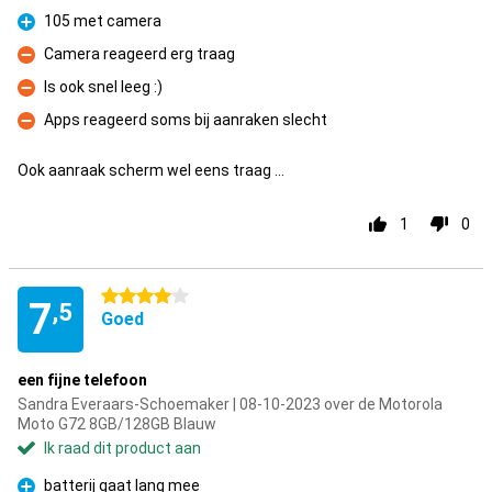
Pluspunt
105 met camera
Pluspunt
Camera reageerd erg traag
Minpunt
Is ook snel leeg :)
Minpunt
Apps reageerd soms bij aanraken slecht
Minpunt
Ook aanraak scherm wel eens traag ...
1
0
4 sterren
7
,5
Goed
een fijne telefoon
Sandra Everaars-Schoemaker | 08-10-2023 over de Motorola
Moto G72 8GB/128GB Blauw
Ik raad dit product aan
batterij gaat lang mee