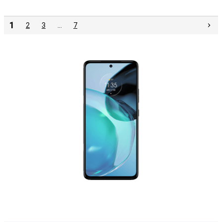
1
2
3
…
7