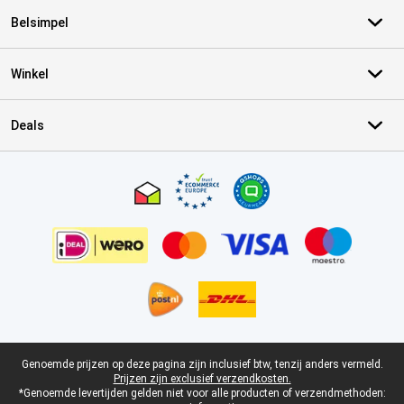
Belsimpel
Winkel
Deals
Certificaten, betaalmethoden, bezorgingsdienst partners
Juridische voettekst
Genoemde prijzen op deze pagina zijn inclusief btw, tenzij anders vermeld.
Prijzen zijn exclusief verzendkosten.
*Genoemde levertijden gelden niet voor alle producten of verzendmethoden: