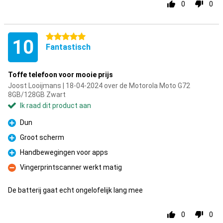
0
0
5 sterren
10
Fantastisch
Toffe telefoon voor mooie prijs
Joost Looijmans | 18-04-2024 over de Motorola Moto G72
8GB/128GB Zwart
Ik raad dit product aan
Dun
Pluspunt
Groot scherm
Pluspunt
Handbewegingen voor apps
Pluspunt
Vingerprintscanner werkt matig
Minpunt
De batterij gaat echt ongelofelijk lang mee
0
0