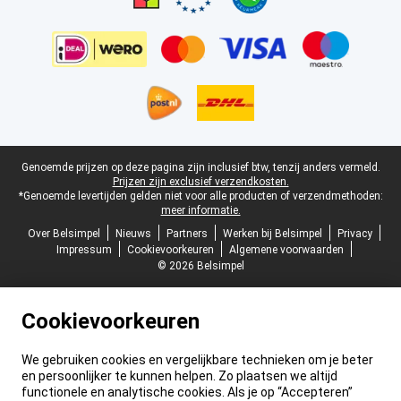
Juridische voettekst
Genoemde prijzen op deze pagina zijn inclusief btw, tenzij anders vermeld.
Prijzen zijn exclusief verzendkosten.
*Genoemde levertijden gelden niet voor alle producten of verzendmethoden:
meer informatie.
Over Belsimpel
Nieuws
Partners
Werken bij Belsimpel
Privacy
Impressum
Cookievoorkeuren
Algemene voorwaarden
© 2026 Belsimpel
Cookievoorkeuren
We gebruiken cookies en vergelijkbare technieken om je beter
en persoonlijker te kunnen helpen. Zo plaatsen we altijd
functionele en analytische cookies. Als je op “Accepteren”