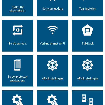
Roaming
Software-update
Taal instellen
uitschakelen
Telefoon reset
Verbinden met Wi-Fi
TalkBack
Screenprotector
APN instellingen
APN instellingen
aanbrengen