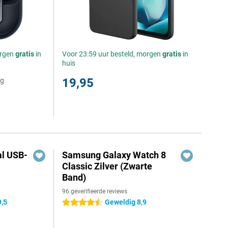
orgen
gratis
in
Voor 23:59 uur besteld, morgen
gratis
in
huis
19,95
ng
al USB-
Samsung Galaxy Watch 8
Classic Zilver (Zwarte
Band)
96 geverifieerde reviews
9,5
Geweldig 8,9
4.5 sterren