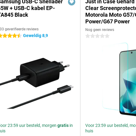
Samsung USB-C Snellader
Just in Case Gehard
45W + USB-C kabel EP-
Clear Screenprotect
TA845 Black
Motorola Moto G57
Power/G67 Power
03 geverifieerde reviews
Nog geen reviews
Geweldig 8,9
.5 sterren
0 sterren
oor 23:59 uur besteld, morgen
gratis
in
Voor 23:59 uur besteld, m
uis
huis