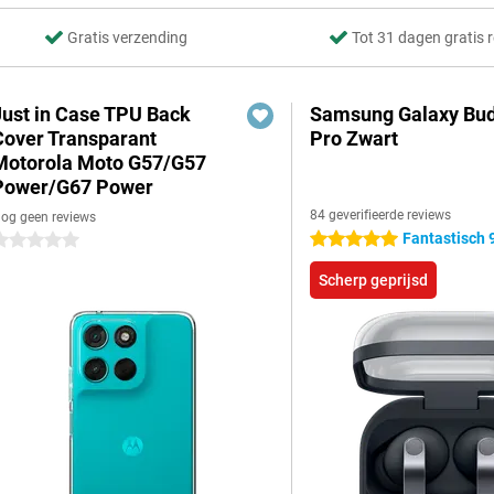
Gratis verzending
Tot 31 dagen gratis 
Just in Case TPU Back
Samsung Galaxy Bud
Cover Transparant
Pro Zwart
Motorola Moto G57/G57
Power/G67 Power
84 geverifieerde reviews
og geen reviews
Fantastisch 
5 sterren
 sterren
Scherp geprijsd