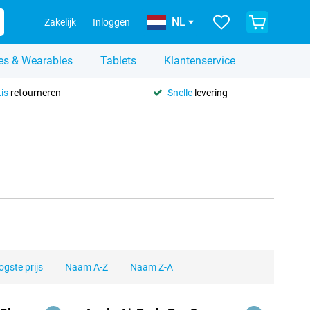
NL
Zakelijk
Inloggen
es & Wearables
Tablets
Klantenservice
is
retourneren
Snelle
levering
gste prijs
Naam A-Z
Naam Z-A