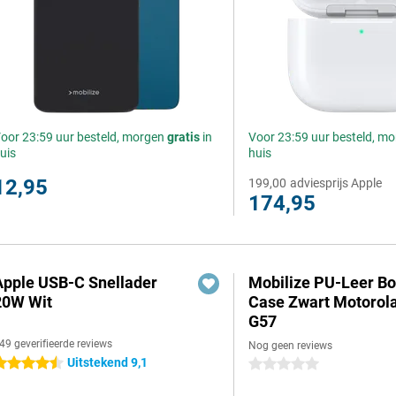
oor 23:59 uur besteld, morgen
gratis
in
Voor 23:59 uur besteld, m
uis
huis
12,95
199,00
adviesprijs Apple
174,95
Apple USB-C Snellader
Mobilize PU-Leer B
20W Wit
Case Zwart Motorol
G57
49 geverifieerde reviews
Nog geen reviews
Uitstekend 9,1
.5 sterren
0 sterren