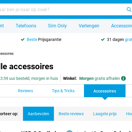
nt
Telefoons
Sim Only
Verlengen
Accessoir
Beste
Prijsgarantie
31 dagen
grat
cessoires
le accessoires
3:59 uur besteld, morgen in huis
Winkel:
Morgen
gratis afhalen
Reviews
Tips & Tricks
Accessoires
orteer op:
Aanbevolen
Beste reviews
Laagste prijs
Hoo
ducten