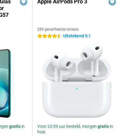
 Glas
Apple AirPods Pro 3
or
/G57
289 geverifieerde reviews
Uitstekend 9,1
4.5 sterren
orgen
gratis
in
Voor 23:59 uur besteld, morgen
gratis
in
huis