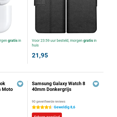
orgen
gratis
in
Voor 23:59 uur besteld, morgen
gratis
in
huis
21,95
ook
Samsung Galaxy Watch 8
a Moto
40mm Donkergrijs
90 geverifieerde reviews
Geweldig 8,6
4.5 sterren