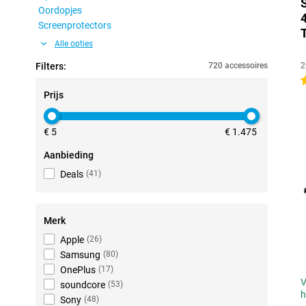
Oordopjes
Screenprotectors
Alle opties
Filters:
720 accessoires
2
4
Prijs
€ 5
€ 1.475
Aanbieding
Deals
(
41
)
Merk
Apple
(
26
)
Samsung
(
80
)
OnePlus
(
17
)
V
soundcore
(
53
)
h
Sony
(
48
)