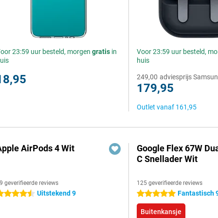
oor 23:59 uur besteld, morgen
gratis
in
Voor 23:59 uur besteld, m
uis
huis
18,95
249,00
adviesprijs Samsu
179,95
Outlet vanaf
161,95
Apple AirPods 4 Wit
Google Flex 67W Du
C Snellader Wit
9 geverifieerde reviews
125 geverifieerde reviews
Uitstekend 9
Fantastisch 
.5 sterren
5 sterren
Buitenkansje