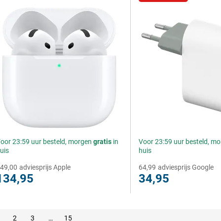
oor 23:59 uur besteld, morgen
gratis
in
Voor 23:59 uur besteld, m
uis
huis
49,00
adviesprijs Apple
64,99
adviesprijs Google
134,95
34,95
2
3
…
15