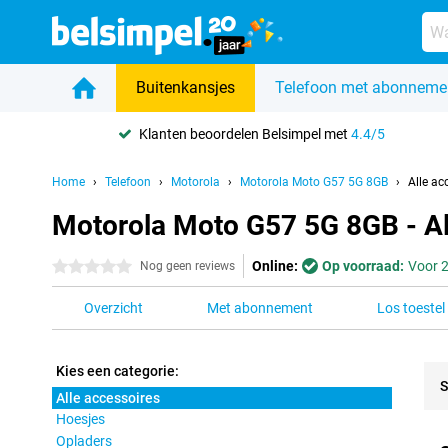
Buitenkansjes
Telefoon met abonneme
Klanten beoordelen Belsimpel met
4.4/5
Home
Telefoon
Motorola
Motorola Moto G57 5G 8GB
Alle ac
Motorola Moto G57 5G 8GB - Al
Online:
Op voorraad:
Voor 2
0 sterren
Nog geen reviews
Overzicht
Met abonnement
Los toestel
Kies een categorie:
S
Alle accessoires
Hoesjes
Pro
Opladers