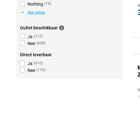
Nothing
(
19
)
4
Alle opties
Outlet beschikbaar
Ja
(
112
)
Nee
(
608
)
Direct leverbaar
Ja
(
610
)
Nee
(
110
)
N
0