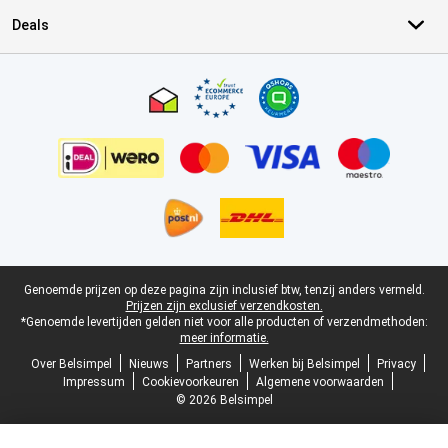
Deals
Certificaten, betaalmethoden, bezorgingsdienst partners
Juridische voettekst
Genoemde prijzen op deze pagina zijn inclusief btw, tenzij anders vermeld.
Prijzen zijn exclusief verzendkosten.
*Genoemde levertijden gelden niet voor alle producten of verzendmethoden:
meer informatie.
Over Belsimpel
Nieuws
Partners
Werken bij Belsimpel
Privacy
Impressum
Cookievoorkeuren
Algemene voorwaarden
© 2026 Belsimpel