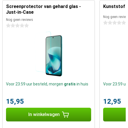
alleen voor appen en bellen, maar ook voor entertainment
Screenprotector van gehard glas -
Kunststof H
onderweg.
Just-in-Case
Nog geen revie
Nog geen reviews
0 sterren
0 sterren
Voor 23:59 uur besteld, morgen
gratis
in huis
Voor 23:59 u
15,95
12,95
In winkelwagen
I