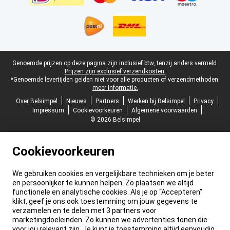
Juridische voettekst
Genoemde prijzen op deze pagina zijn inclusief btw, tenzij anders vermeld.
Prijzen zijn exclusief verzendkosten.
*Genoemde levertijden gelden niet voor alle producten of verzendmethoden:
meer informatie.
Over Belsimpel
Nieuws
Partners
Werken bij Belsimpel
Privacy
Impressum
Cookievoorkeuren
Algemene voorwaarden
© 2026 Belsimpel
Cookievoorkeuren
We gebruiken cookies en vergelijkbare technieken om je beter
en persoonlijker te kunnen helpen. Zo plaatsen we altijd
functionele en analytische cookies. Als je op “Accepteren”
klikt, geef je ons ook toestemming om jouw gegevens te
verzamelen en te delen met 3 partners voor
marketingdoeleinden. Zo kunnen we advertenties tonen die
voor jou relevant zijn. Je kunt je toestemming altijd eenvoudig