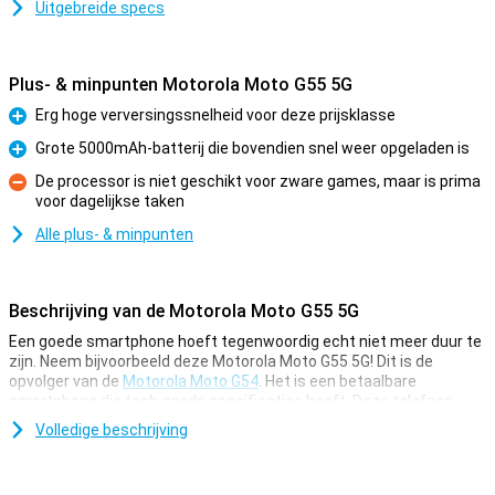
Uitgebreide specs
Plus- & minpunten Motorola Moto G55 5G
Erg hoge verversingssnelheid voor deze prijsklasse
Pluspunt
Grote 5000mAh-batterij die bovendien snel weer opgeladen is
Pluspunt
De processor is niet geschikt voor zware games, maar is prima
voor dagelijkse taken
Minpunt
Alle plus- & minpunten
Beschrijving van de Motorola Moto G55 5G
Een goede smartphone hoeft tegenwoordig echt niet meer duur te
zijn. Neem bijvoorbeeld deze Motorola Moto G55 5G! Dit is de
opvolger van de
Motorola Moto G54
. Het is een betaalbare
smartphone die toch goede specificaties heeft. Deze telefoon
biedt veel waar voor zijn geld!
Volledige beschrijving
Voor de lage prijs krijg je een smartphone met een prima 6.49 inch
display, een grote 5000mAh batterij en voldoende opslaggeheugen.