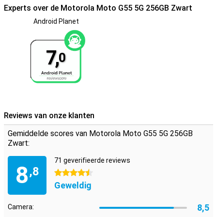
Experts over de Motorola Moto G55 5G 256GB Zwart
5G geeft een extra veilig gevoel. Dit toestel is IP54-gecertificeerd,
waardoor jij met een veiliger gevoel door de regen kan. Het toestel
Android Planet
kan namelijk prima tegen een spatje water, echter overleeft deze
smartphone het niet als je hem helemaal onder water houdt.
7,
0
Reviews van onze klanten
Gemiddelde scores van Motorola Moto G55 5G 256GB
Zwart:
71 geverifieerde reviews
8
,8
4.5 sterren
Geweldig
8,5
Camera: