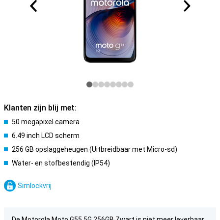
Klanten zijn blij met:
50 megapixel camera
6.49 inch LCD scherm
256 GB opslaggeheugen (Uitbreidbaar met Micro-sd)
Water- en stofbestendig (IP54)
Simlockvrij
De Motorola Moto G55 5G 256GB Zwart is niet meer leverbaar.