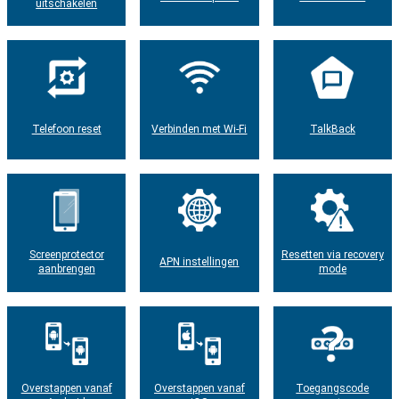
uitschakelen
Telefoon reset
Verbinden met Wi-Fi
TalkBack
Screenprotector
Resetten via recovery
APN instellingen
aanbrengen
mode
Overstappen vanaf
Overstappen vanaf
Toegangscode