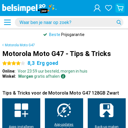
Beste
Prijsgarantie
Motorola Moto G47
Motorola Moto G47 - Tips & Tricks
8,3
Erg goed
4 sterren
Online:
Voor 23:59 uur besteld, morgen in huis
Winkel:
Morgen
gratis afhalen
Tips & Tricks voor de Motorola Moto G47 128GB Zwart
App-updates
Apps installeren
Back-up maken