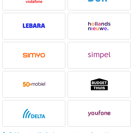
automatisch met het verbeteren van je foto’s. De selfiecamera
zorgt bovendien voor heldere selfies en videogesprekken.
Vloeiend beeld
Op het grote 6.67 inch scherm kijk je comfortabel naar series,
video’s en social media. Dankzij de verversingssnelheid van 120Hz
voelen animaties extra vloeiend aan. Scrollen gaat soepel en ook
games reageren sneller. Het scherm haalt een helderheid tot 1050
nits, waardoor je buiten beter ziet wat er op het display staat.
Motorola gebruikt daarnaast Water Touch technologie. Hierdoor
blijft het touchscreen goed reageren wanneer het scherm nat is.
Dat is handig tijdens regenachtig weer of bij het zwembad. Door de
stereo speakers met Dolby Atmos klinkt muziek bovendien voller
en krachtiger tijdens het kijken van films of video’s.
Sterke hardware
De Motorola Moto G47 draait op een MediaTek Dimensity 6300-
processor met ondersteuning voor 5G. Hierdoor stream je soepel
video’s, gebruik je online apps en schakel je makkelijk tussen
verschillende taken. De smartphone biedt genoeg ruimte voor
apps, foto’s en bestanden. Heb je meer ruimte nodig? Dan plaats je
eenvoudig een microSD-kaart tot 1TB. Zo neem je zonder
problemen grote hoeveelheden foto’s, video’s en muziek mee op je