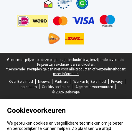
Juridische voettekst
Genoemde prijzen op deze pagina zijn inclusief btw, tenzij anders vermeld.
Prijzen zijn exclusief verzendkosten.
*Genoemde levertijden gelden niet voor alle producten of verzendmethoden:
meer informatie.
Over Belsimpel
Nieuws
Partners
Werken bij Belsimpel
Privacy
Impressum
Cookievoorkeuren
Algemene voorwaarden
© 2026 Belsimpel
Cookievoorkeuren
We gebruiken cookies en vergelijkbare technieken om je beter
en persoonlijker te kunnen helpen. Zo plaatsen we altijd