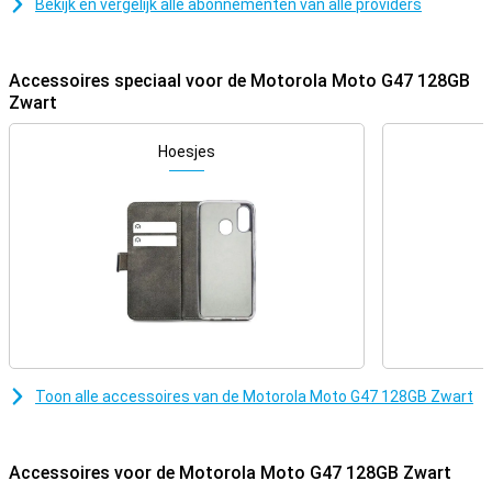
smartphone. De Moto G47 is daardoor geschikt voor gebruikers die
Bekijk en vergelijk alle abonnementen van alle providers
veel opslagruimte en stabiele prestaties belangrijk vinden.
Lange accuduur
Accessoires speciaal voor de Motorola Moto G47 128GB
Met de grote 5200mAh accu gebruik je de Motorola Moto G47 lange
Zwart
tijd zonder tussendoor op te laden. Daardoor kom je eenvoudig een
drukke dag door met bellen, appen, streamen en navigeren. Is de
Hoesjes
accu toch leeg? Dan laad je hem snel op met 20W TurboPower-
opladen. Zo heb je binnen korte tijd weer genoeg energie voor uren
gebruik. De smartphone ondersteunt daarnaast omgekeerd
opladen via een kabel. Hiermee laad je bijvoorbeeld accessoires op
via je telefoon. Handig wanneer je onderweg bent en extra stroom
nodig hebt. Zo blijf je langer bereikbaar en gebruik je jouw
smartphone zorgeloos gedurende de dag.
Stevig ontwerp
De Motorola Moto G47 is gemaakt voor dagelijks gebruik en kan
goed tegen een stootje. Daarnaast voldoet de smartphone aan
militaire MIL-STD-810H-tests. Hierdoor is hij beter bestand tegen
Toon alle accessoires van de Motorola Moto G47 128GB Zwart
vallen, stof, hitte en kou. Dankzij de IP64-certificering is de Moto
G47 ook beschermd tegen stof en spatwater. Je gebruikt hem
daardoor zonder zorgen tijdens een regenbui. De achterkant heeft
een nette afwerking van veganistisch leer. Dat zorgt voor extra grip
Accessoires voor de Motorola Moto G47 128GB Zwart
en geeft de smartphone een moderne uitstraling. Met een gewicht