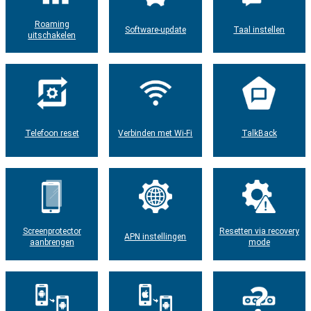
Roaming
Software-update
Taal instellen
uitschakelen
Telefoon reset
Verbinden met Wi-Fi
TalkBack
Screenprotector
Resetten via recovery
APN instellingen
aanbrengen
mode