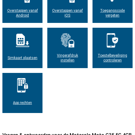
Overstappen vanaf
Overstappen vanaf
Toegangscode
Android
iOS
vergeten
Vingerafdruk
Toestelbeveiliging
Simkaart plaatsen
instellen
controleren
App rechten