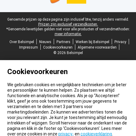
Juridische voettekst
Genoemde prijzen op deze pagina zijn inclusief btw, tenzij anders vermeld.
Prijzen zijn exclusief verzendkosten.
*Genoemde levertijden gelden niet voor alle producten of verzendmethoden:
meer informatie.
Over Belsimpel
Nieuws
Partners
Werken bij Belsimpel
Privacy
Impressum
Cookievoorkeuren
Algemene voorwaarden
© 2026 Belsimpel
Cookievoorkeuren
We gebruiken cookies en vergelijkbare technieken om je beter
en persoonlijker te kunnen helpen. Zo plaatsen we altijd
functionele en analytische cookies. Als je op “Accepteren”
klikt, geef je ons ook toestemming om jouw gegevens te
verzamelen en te delen met 3 partners voor
marketingdoeleinden. Zo kunnen we advertenties tonen die
voor jou relevant zijn. Je kunt je toestemming altijd eenvoudig
intrekken of wijzigen. Scroll hiervoor naar de onderkant van de
pagina en klik in de footer op 'Cookievoorkeuren'. Lees meer
over onze cookies in onze
privacy-
en
cookieverklaring
.