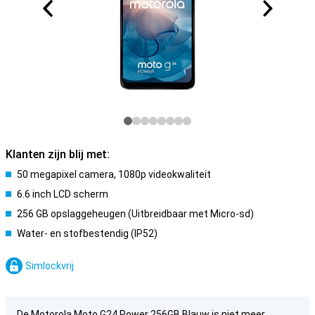
Klanten zijn blij met:
50 megapixel camera, 1080p videokwaliteit
6.6 inch LCD scherm
256 GB opslaggeheugen (Uitbreidbaar met Micro-sd)
Water- en stofbestendig (IP52)
Simlockvrij
De Motorola Moto G24 Power 256GB Blauw is niet meer