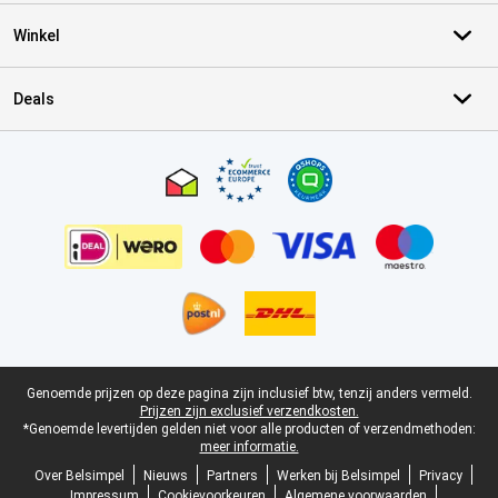
Winkel
Deals
Certificaten, betaalmethoden, bezorgingsdienst partners
Juridische voettekst
Genoemde prijzen op deze pagina zijn inclusief btw, tenzij anders vermeld.
Prijzen zijn exclusief verzendkosten.
*Genoemde levertijden gelden niet voor alle producten of verzendmethoden:
meer informatie.
Over Belsimpel
Nieuws
Partners
Werken bij Belsimpel
Privacy
Impressum
Cookievoorkeuren
Algemene voorwaarden