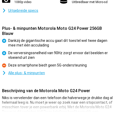
1080p video
Uitbreidbaar met Micro-sd
Uitgebreide specs
Plus- & minpunten Motorola Moto G24 Power 256GB
Blauw
Dankzij de gigantische accu gaat dit toestel wel twee dagen
mee met één acculading
Pluspunt
De verversingssnelheid van 90Hz zorgt ervoor dat beelden er
vloeiend uit zien
Pluspunt
Deze smartphone biedt geen 5G-ondersteuning
Minpunt
Alle plus- & minpunten
Beschrijving van de Motorola Moto G24 Power
Niks is vervelender dan een telefoon die halverwege je drukke dag al
helemaal leeg is. Nu moet je weer op zoek naar een stopcontact, of
misschien tover je een powerbank erbij. Met de Motorola Moto G24
Power is dit verleden tijd! Deze telefoon heeft namelijk een