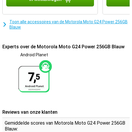
Spatwaterdichte smartphone
Deze smartphone is uitstekend voor gebruikers die geluidskwaliteit
belangrijk vinden. Het toestel heeft namelijk stereo speakers. De
Toon alle accessoires van de Motorola Moto G24 Power 256GB
Motorola Moto G24 Power heeft een IP52-certificering, wat
Blauw
betekent dat hij gedeeltelijk stof- en waterdicht is. Het toestel is
niet volledig waterdicht, dus neem hem niet mee het zwembad in!
Experts over de Motorola Moto G24 Power 256GB Blauw
Android Planet
7,
5
Reviews van onze klanten
Gemiddelde scores van Motorola Moto G24 Power 256GB
Blauw: