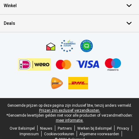
Winkel
Deals
Certificaten, betaalmethoden, bezorgingsdienst partners
Juridische voettekst
Genoemde prijzen op deze pagina zijn inclusief btw, tenzij anders vermeld.
Prijzen zijn exclusief verzendkosten.
*Genoemde levertijden gelden niet voor alle producten of verzendmethoden:
meer informatie.
Over Belsimpel
Nieuws
Partners
Werken bij Belsimpel
Privacy
Impressum
Cookievoorkeuren
Algemene voorwaarden