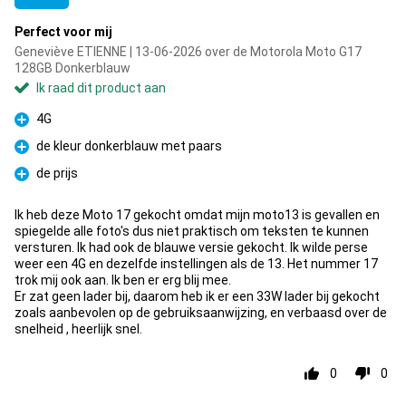
Perfect voor mij
Geneviève ETIENNE | 13-06-2026 over de Motorola Moto G17
128GB Donkerblauw
Ik raad dit product aan
4G
Pluspunt
de kleur donkerblauw met paars
Pluspunt
de prijs
Pluspunt
Ik heb deze Moto 17 gekocht omdat mijn moto13 is gevallen en
spiegelde alle foto's dus niet praktisch om teksten te kunnen
versturen. Ik had ook de blauwe versie gekocht. Ik wilde perse
weer een 4G en dezelfde instellingen als de 13. Het nummer 17
trok mij ook aan. Ik ben er erg blij mee.
Er zat geen lader bij, daarom heb ik er een 33W lader bij gekocht
zoals aanbevolen op de gebruiksaanwijzing, en verbaasd over de
snelheid , heerlijk snel.
0
0