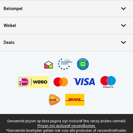
Belsimpel
Winkel
Deals
Certificaten, betaalmethoden, bezorgingsdienst partners
Juridische voettekst
Genoemde prijzen op deze pagina zijn inclusief btw, tenzij anders vermeld.
Prijzen zijn exclusief verzendkosten.
*Genoemde levertijden gelden niet voor alle producten of verzendmethoden: