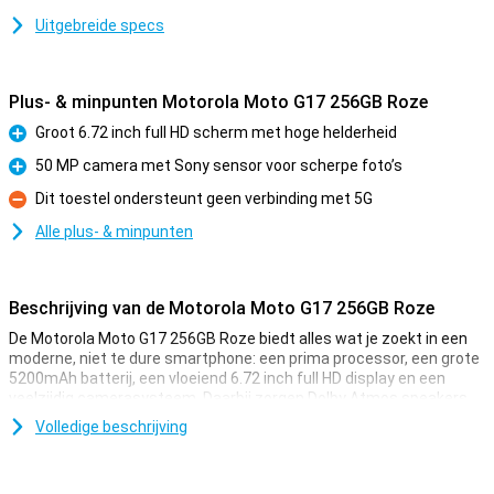
Uitgebreide specs
Plus- & minpunten Motorola Moto G17 256GB Roze
Groot 6.72 inch full HD scherm met hoge helderheid
Pluspunt
50 MP camera met Sony sensor voor scherpe foto’s
Pluspunt
Dit toestel ondersteunt geen verbinding met 5G
Minpunt
Alle plus- & minpunten
Beschrijving van de Motorola Moto G17 256GB Roze
De Motorola Moto G17 256GB Roze biedt alles wat je zoekt in een
moderne, niet te dure smartphone: een prima processor, een grote
5200mAh batterij, een vloeiend 6.72 inch full HD display en een
veelzijdig camerasysteem. Daarbij zorgen Dolby Atmos speakers
en een strak, waterafstotend design voor een complete
Volledige beschrijving
smartphone-ervaring.
Soepele prestaties voor dagelijks gebruik