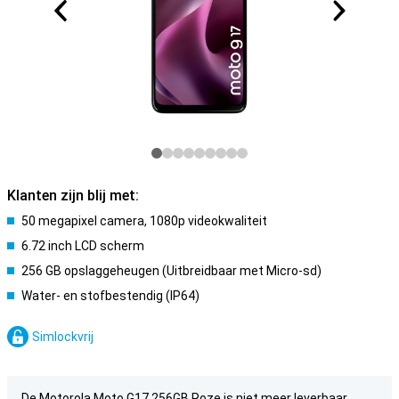
Klanten zijn blij met:
50 megapixel camera, 1080p videokwaliteit
6.72 inch LCD scherm
256 GB opslaggeheugen (Uitbreidbaar met Micro-sd)
Water- en stofbestendig (IP64)
Simlockvrij
De Motorola Moto G17 256GB Roze is niet meer leverbaar.