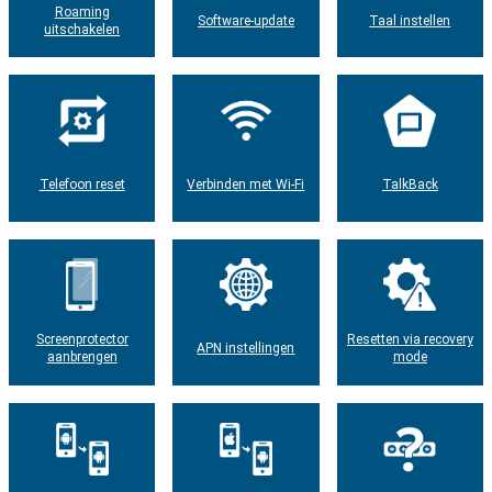
Roaming
Software-update
Taal instellen
uitschakelen
Telefoon reset
Verbinden met Wi-Fi
TalkBack
Screenprotector
Resetten via recovery
APN instellingen
aanbrengen
mode