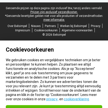
Juridische voettekst
Genoemde prijzen op deze pagina zijn inclusief btw, tenzij anders vermeld.
Prijzen zijn exclusief verzendkosten.
*Genoemde levertijden gelden niet voor alle producten of verzendmethoden:
meer informatie.
Over Belsimpel
Nieuws
Partners
Werken bij Belsimpel
Privacy
Impressum
Cookievoorkeuren
Algemene voorwaarden
© 2026 Belsimpel
Cookievoorkeuren
We gebruiken cookies en vergelijkbare technieken om je beter
en persoonlijker te kunnen helpen. Zo plaatsen we altijd
functionele en analytische cookies. Als je op “Accepteren”
klikt, geef je ons ook toestemming om jouw gegevens te
verzamelen en te delen met 3 partners voor
marketingdoeleinden. Zo kunnen we advertenties tonen die
voor jou relevant zijn. Je kunt je toestemming altijd eenvoudig
intrekken of wijzigen. Scroll hiervoor naar de onderkant van de
pagina en klik in de footer op 'Cookievoorkeuren'. Lees meer
over onze cookies in onze
privacy-
en
cookieverklaring
.