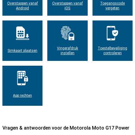
Overstappen vanaf
Overstappen vanaf
Toegangscode
Android
iOS
vergeten
Vingerafdruk
Toestelbeveiliging
Simkaart plaatsen
instellen
controleren
App rechten
Vragen & antwoorden voor de Motorola Moto G17 Power