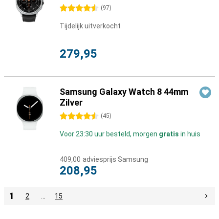
4.5 sterren
(
97
)
Tijdelijk uitverkocht
279,95
Samsung Galaxy Watch 8 44mm
Zilver
4.5 sterren
(
45
)
Voor 23:30 uur besteld, morgen
gratis
in huis
409,00
adviesprijs Samsung
208,95
1
2
…
15