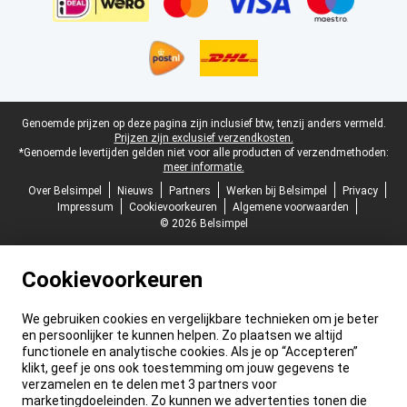
Juridische voettekst
Genoemde prijzen op deze pagina zijn inclusief btw, tenzij anders vermeld.
Prijzen zijn exclusief verzendkosten.
*Genoemde levertijden gelden niet voor alle producten of verzendmethoden:
meer informatie.
Over Belsimpel
Nieuws
Partners
Werken bij Belsimpel
Privacy
Impressum
Cookievoorkeuren
Algemene voorwaarden
© 2026 Belsimpel
Cookievoorkeuren
We gebruiken cookies en vergelijkbare technieken om je beter
en persoonlijker te kunnen helpen. Zo plaatsen we altijd
functionele en analytische cookies. Als je op “Accepteren”
klikt, geef je ons ook toestemming om jouw gegevens te
verzamelen en te delen met 3 partners voor
marketingdoeleinden. Zo kunnen we advertenties tonen die