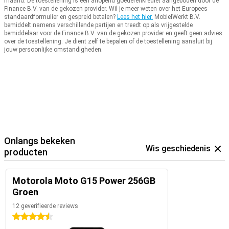
maand.
De toestellening is een aflopend goederenkrediet aangeboden door de
Finance B.V. van de gekozen provider.
Wil je meer weten over het Europees
standaardformulier en gespreid betalen?
Lees het hier.
MobielWerkt B.V.
bemiddelt namens verschillende partijen en treedt op als vrijgestelde
bemiddelaar voor de Finance B.V. van de gekozen provider en geeft geen advies
over de toestellening.
Je dient zelf te bepalen of de toestellening aansluit bij
jouw persoonlijke omstandigheden.
Onlangs bekeken
Wis geschiedenis
producten
Motorola Moto G15 Power 256GB
Groen
12 geverifieerde reviews
4.5 sterren