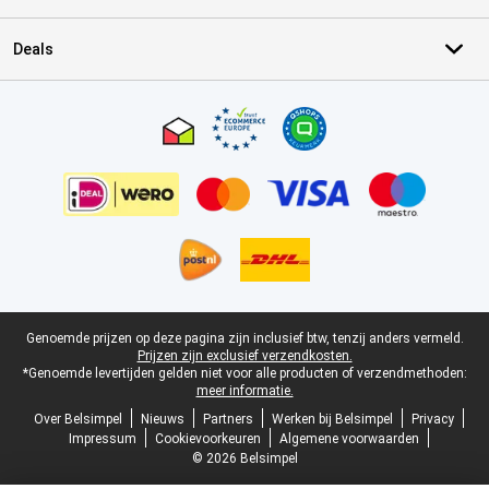
Deals
Certificaten, betaalmethoden, bezorgingsdienst partners
Juridische voettekst
Genoemde prijzen op deze pagina zijn inclusief btw, tenzij anders vermeld.
Prijzen zijn exclusief verzendkosten.
*Genoemde levertijden gelden niet voor alle producten of verzendmethoden:
meer informatie.
Over Belsimpel
Nieuws
Partners
Werken bij Belsimpel
Privacy
Impressum
Cookievoorkeuren
Algemene voorwaarden
© 2026 Belsimpel