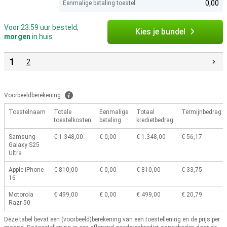
0,00
Eenmalige betaling toestel:
Voor 23:59 uur besteld,
Kies je bundel
morgen
in huis
1
2
Voorbeeldberekening
Toestelnaam
Totale
Eenmalige
Totaal
Termijnbedrag
toestelkosten
betaling
kredietbedrag
Samsung
€ 1.348,00
€ 0,00
€ 1.348,00
€ 56,17
Galaxy S25
Ultra
Apple iPhone
€ 810,00
€ 0,00
€ 810,00
€ 33,75
16
Motorola
€ 499,00
€ 0,00
€ 499,00
€ 20,79
Razr 50
Deze tabel bevat een (voorbeeld)berekening van een toestellening en de prijs per