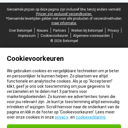
Juridische voettekst
Genoemde prijzen op deze pagina zijn inclusief btw, tenzij anders vermeld.
Prijzen zijn exclusief verzendkosten.
*Genoemde levertijden gelden niet voor alle producten of verzendmethoden:
meer informatie.
Over Belsimpel
Nieuws
Partners
Werken bij Belsimpel
Privacy
Impressum
Cookievoorkeuren
Algemene voorwaarden
© 2026 Belsimpel
Cookievoorkeuren
We gebruiken cookies en vergelijkbare technieken om je beter
en persoonlijker te kunnen helpen. Zo plaatsen we altijd
functionele en analytische cookies. Als je op “Accepteren”
klikt, geef je ons ook toestemming om jouw gegevens te
verzamelen en te delen met 3 partners voor
marketingdoeleinden. Zo kunnen we advertenties tonen die
voor jou relevant zijn. Je kunt je toestemming altijd eenvoudig
intrekken of wijzigen. Scroll hiervoor naar de onderkant van de
pagina en klik in de footer op 'Cookievoorkeuren'. Lees meer
over onze cookies in onze
privacy-
en
cookieverklaring
.