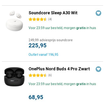
Soundcore Sleep A30 Wit
4.5 sterren
(
4
)
Voor 23:59 uur besteld, morgen
gratis
in huis
249,99
adviesprijs soundcore
225,95
Outlet vanaf
196,95
OnePlus Nord Buds 4 Pro Zwart
4.5 sterren
(
6
)
Voor 23:59 uur besteld, morgen
gratis
in huis
68,95