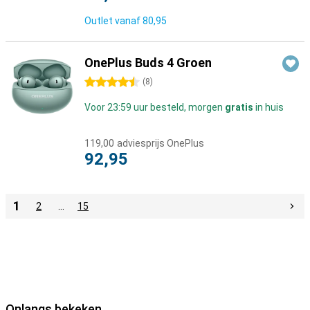
Outlet vanaf
80,95
OnePlus Buds 4 Groen
4.5 sterren
(
8
)
Voor 23:59 uur besteld, morgen
gratis
in huis
119,00
adviesprijs OnePlus
92,95
1
2
…
15
Onlangs bekeken