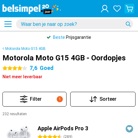
Beste
Prijsgarantie
Motorola Moto G15 4GB
Motorola Moto G15 4GB - Oordopjes
7,6
Goed
4 sterren
Niet meer leverbaar
Filter
Sorteer
1
232 resultaten
Producten
Apple AirPods Pro 3
4.5 sterren
(
289
)