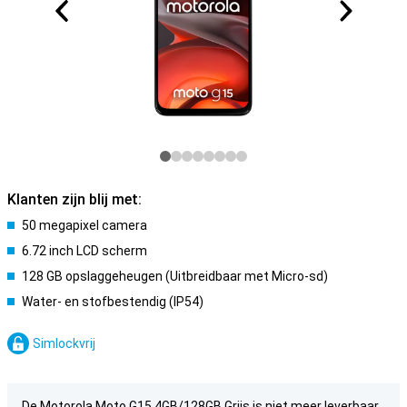
Klanten zijn blij met:
50 megapixel camera
6.72 inch LCD scherm
128 GB opslaggeheugen (Uitbreidbaar met Micro-sd)
Water- en stofbestendig (IP54)
Simlockvrij
De Motorola Moto G15 4GB/128GB Grijs is niet meer leverbaar.