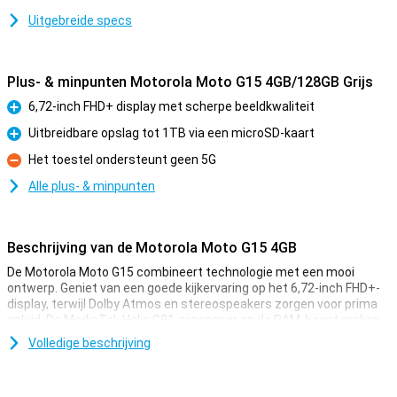
Uitgebreide specs
Plus- & minpunten Motorola Moto G15 4GB/128GB Grijs
6,72-inch FHD+ display met scherpe beeldkwaliteit
Pluspunt
Uitbreidbare opslag tot 1TB via een microSD-kaart
Pluspunt
Het toestel ondersteunt geen 5G
Minpunt
Alle plus- & minpunten
Beschrijving van de Motorola Moto G15 4GB
De Motorola Moto G15 combineert technologie met een mooi
ontwerp. Geniet van een goede kijkervaring op het 6,72-inch FHD+-
display, terwijl Dolby Atmos en stereospeakers zorgen voor prima
geluid. De MediaTek Helio G81-processor en de RAM-boost maken
multitasken soepel, terwijl je met voldoende opslagruimte genoeg
Volledige beschrijving
plek hebt voor je apps en bestanden. Voeg daar een batterij van
5200mAh aan toe, en je hebt een toestel dat de hele dag met je
meebeweegt.