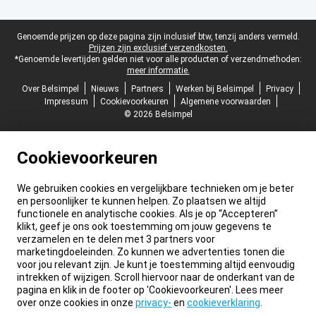
Juridische voettekst
Genoemde prijzen op deze pagina zijn inclusief btw, tenzij anders vermeld.
Prijzen zijn exclusief verzendkosten.
*Genoemde levertijden gelden niet voor alle producten of verzendmethoden:
meer informatie.
Over Belsimpel
Nieuws
Partners
Werken bij Belsimpel
Privacy
Impressum
Cookievoorkeuren
Algemene voorwaarden
© 2026 Belsimpel
Cookievoorkeuren
We gebruiken cookies en vergelijkbare technieken om je beter
en persoonlijker te kunnen helpen. Zo plaatsen we altijd
functionele en analytische cookies. Als je op “Accepteren”
klikt, geef je ons ook toestemming om jouw gegevens te
verzamelen en te delen met 3 partners voor
marketingdoeleinden. Zo kunnen we advertenties tonen die
voor jou relevant zijn. Je kunt je toestemming altijd eenvoudig
intrekken of wijzigen. Scroll hiervoor naar de onderkant van de
pagina en klik in de footer op 'Cookievoorkeuren'. Lees meer
over onze cookies in onze
privacy-
en
cookieverklaring
.