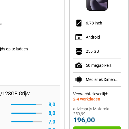
6.78 inch
s
Android
jds op te ladaen
256 GB
50 megapixels
MediaTek Dimensity 6300
/128GB Grijs:
Verwachte levertijd:
2-4 werkdagen
8,0
adviesprijs Motorola
8,0
259,99
196,00
7,0