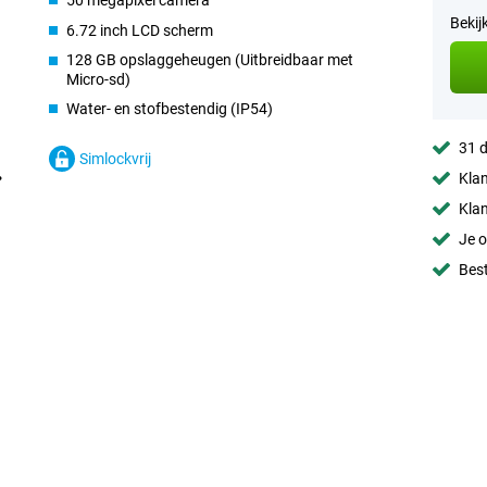
50 megapixel camera
Bekij
6.72 inch LCD scherm
128 GB opslaggeheugen (Uitbreidbaar met
Micro-sd)
Water- en stofbestendig (IP54)
31 d
Simlockvrij
Klan
Klan
Je o
Best