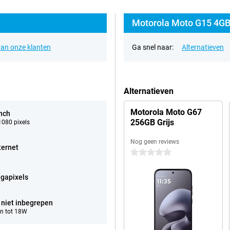
Motorola Moto G15 4GB
an onze klanten
Ga snel naar:
Alternatieven
Alternatieven
Motorola Moto G67
inch
256GB Grijs
080 pixels
Nog geen reviews
ternet
0 sterren
gapixels
 niet inbegrepen
n tot 18W