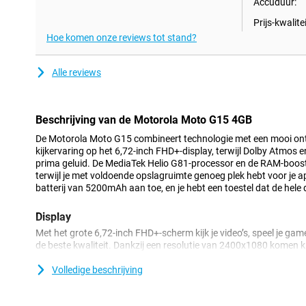
Accuduur:
Prijs-kwalitei
Hoe komen onze reviews tot stand?
Alle reviews
Beschrijving van de Motorola Moto G15 4GB
De Motorola Moto G15 combineert technologie met een mooi on
kijkervaring op het 6,72-inch FHD+-display, terwijl Dolby Atmos
prima geluid. De MediaTek Helio G81-processor en de RAM-boos
terwijl je met voldoende opslagruimte genoeg plek hebt voor je
batterij van 5200mAh aan toe, en je hebt een toestel dat de hel
Display
Met het grote 6,72-inch FHD+-scherm kijk je video’s, speel je game
de beste kwaliteit. Dankzij een resolutie van 2400x1080 komen kl
beeld. De HDR10-ondersteuning zorgt voor een levendige kleurw
zodat je content altijd optimaal tot zijn recht komt. Het displa
Volledige beschrijving
Gorilla® Glass 3, wat krassen en beschadigingen voorkomt. Zelfs i
duidelijk dankzij de helderheidsmodus van maximaal 1000 nits.