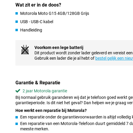
Wat zit er in de doos?
Batterij
Motorola Moto G15 4GB/128GB Grijs
Met de krachtige 5200mAh batterij van de Moto G15 hoef je je g
telefoon. Deze batterij biedt genoeg energie om de hele dag te 
USB - USB-C kabel
Mocht opladen nodig zijn, dan zorgt TurboPower™ ervoor dat je
Handleiding
genoeg stroom hebt om door te gaan. Ideaal voor iedereen die al
maakt.
Voorkom een lege batterij
Camera's
Dit product wordt zonder lader geleverd en vereist een
Het camerasysteem van de Motorola Moto G15 maakt fotografe
Gebruik een lader die je al hebt of
bestel gelijk een nie
hoofdcamera legt elk detail vast, zelfs in uitdagende lichtomsta
technologie. De 5MP-ultragroothoeklens geeft je de mogelijkhe
en panoramische beelden te maken.
De 8MP frontcamera is goed voor selfies en videogesprekken. Sp
Garantie & Reparatie
Nachtzicht, Portretmodus en Gezicht retoucheren zorgen ervoor da
uitzien.
2 jaar Motorola garantie
Bij normaal gebruik garanderen wij dat je telefoon goed werkt g
Dolby Atmos: meeslepende audio
garantieperiode. Is dit niet het geval? Dan helpen we je graag ver
Met Dolby Atmos geniet je van geluid dat zich om je heen lijkt t
Hoe werkt een reparatie bij Motorola?
basversterking bieden een rijk en krachtig geluid, ideaal voor het
Een reparatie onder de garantievoorwaarden is altijd volledig 
van je favoriete series. Zelfs op hoge volumes blijft het geluid he
Een reparatie van een Motorola-Telefoon duurt gemiddeld 7 dag
speakers gebruikt of je favoriete oordopjes, de audio-ervaring is
meeste merken.