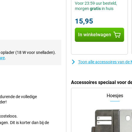
Voor 23:59 uur besteld,
morgen
gratis
in huis
een zorgen te maken over een lege
15,95
streamen, te werken en te gamen.
 binnen enkele minuten weer
tijd onderweg is of lange dagen
In winkelwagen
 oplader (18 W voor snelladen).
ren eenvoudig en leuk. De 50MP-
uwe
.
ndigheden, dankzij de Quad Pixel-
Toon alle accessoires van d
id om indrukwekkende groepsfoto’s
eciale camerafuncties zoals
Accessoires speciaal voor 
t al je foto’s er professioneel
Hoesjes
edurende de volledige
der!
e bewegen. De stereospeakers met
 luisteren naar muziek of het kijken
kosteloos.
lder en gebalanceerd. Of je nu
en. Dit is korter dan bij de
 altijd indrukwekkend.