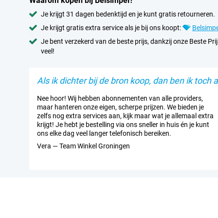
Waarom kopen bij Belsimpel?
Je krijgt 31 dagen bedenktijd en je kunt gratis retourneren.
Je krijgt gratis extra service als je bij ons koopt:
Belsimpe
Je bent verzekerd van de beste prijs, dankzij onze Beste Prij
veel!
Als ik dichter bij de bron koop, dan ben ik toch al
Nee hoor! Wij hebben abonnementen van alle providers,
maar hanteren onze eigen, scherpe prijzen. We bieden je
zelfs nog extra services aan, kijk maar wat je allemaal extra
krijgt! Je hebt je bestelling via ons sneller in huis én je kunt
ons elke dag veel langer telefonisch bereiken.
Vera — Team Winkel Groningen