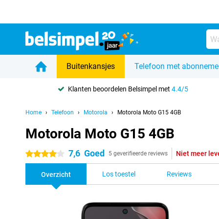
Buitenkansjes
Telefoon met abonneme
Klanten beoordelen Belsimpel met
4.4/5
Home
Telefoon
Motorola
Motorola Moto G15 4GB
Motorola Moto G15 4GB
7,6
Goed
Niet meer lev
4 sterren
5 geverifieerde reviews
Los toestel
Reviews
Overzicht