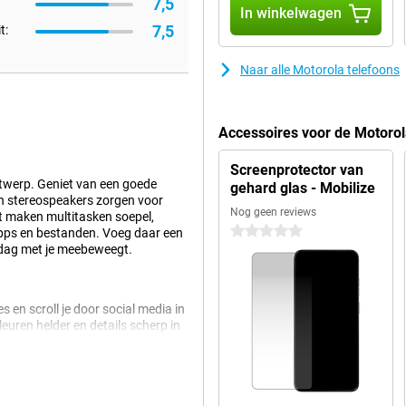
7,5
In winkelwagen
7,5
t:
Naar alle Motorola telefoons
Accessoires voor de Motoro
Screenprotector van
twerp. Geniet van een goede
gehard glas - Mobilize
 en stereospeakers zorgen voor
Nog geen reviews
t maken multitasken soepel,
0 sterren
 apps en bestanden. Voeg daar een
e dag met je meebeweegt.
s en scroll je door social media in
euren helder en details scherp in
eergave en verbeterd contrast,
y is beschermd met Corning®
n fel zonlicht blijft het scherm