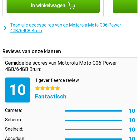
In winkelwagen
I
Toon alle accessoires van de Motorola Moto G06 Power
4GB/64GB Bruin
Reviews van onze klanten
Gemiddelde scores van Motorola Moto G06 Power
4GB/64GB Bruin:
1 geverifieerde review
10
5 sterren
Fantastisch
10
Camera:
10
Scherm:
10
Snelheid:
10
Accuduur: