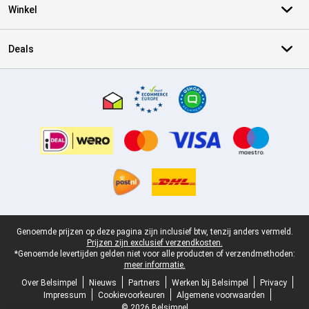
Winkel
Deals
Certificaten, betaalmethoden, bezorgingsdienst partners
Juridische voettekst
Genoemde prijzen op deze pagina zijn inclusief btw, tenzij anders vermeld.
Prijzen zijn exclusief verzendkosten.
*Genoemde levertijden gelden niet voor alle producten of verzendmethoden:
meer informatie.
Over Belsimpel
Nieuws
Partners
Werken bij Belsimpel
Privacy
Impressum
Cookievoorkeuren
Algemene voorwaarden
© 2026 Belsimpel