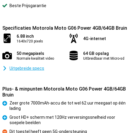
Beste Prijsgarantie
Specificaties Motorola Moto G06 Power 4GB/64GB Bruin
6.88 inch
4G-internet
1640x720 pixels
50 megapixels
64 GB opslag
Normale kwaliteit video
Uitbreidbaar met Micro-sd
Uitgebreide specs
Plus- & minpunten Motorola Moto G06 Power 4GB/64GB
Bruin
Zeer grote 7000mAh-accu die tot wel 62 uur meegaat op één
lading
Pluspunt
Groot HD+ scherm met 120Hz verversingssnelheid voor
soepele beelden
Pluspunt
Dit toestel heeft geen 5G-ondersteuning