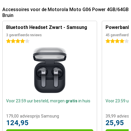
Accessoires voor de Motorola Moto G06 Power 4GB/64GB
Bruin
Bluetooth Headset Zwart - Samsung
Powerbank 
3 geverifieerde reviews
45 geverifieerde
4 sterren
4 sterren
Voor 23:59 uur besteld, morgen
gratis
in huis
Voor 23:59 u
179,00
adviesprijs Samsung
39,99
adviesp
124,95
25,95