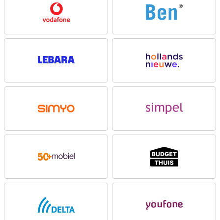
minuten weer genoeg power voor uren gebruik. Handig voor
onderweg of tijdens drukke dagen.
Mooi design
Het toestel ziet er stijlvol uit en is ook nog eens erg stevig. Het
design geeft de Moto G06 Power een frisse en moderne uitstraling.
Daarnaast is hij spatwaterdicht met een IP64-classificatie en
voorzien van Corning Gorilla Glass 3, zodat je scherm goed
beschermd is tegen krassen. Ook het display is mooi bij de
Motorola G06 Power. Het 6.88 inch HD+ scherm met 120Hz
verversingssnelheid zorgt voor vloeiende beelden tijdens scrollen,
gamen of streamen. Water Touch-technologie maakt het scherm
bovendien extra responsief, ook met natte vingers.
Camera
Of je nu een snelle selfie maakt of een creatieve fotoshoot plant,
de Moto G06 Power staat voor je klaar. De slimme Quad Pixel-
camera met 50 MP hoofdsensor maakt heldere en scherpe foto’s,
ook in het donker dankzij Auto Night Vision. Met handige modi zoals
portret, panorama, slowmotion en timelapse leg je elk moment op
jouw manier vast. Achteraf bewerken doe je eenvoudig via Google
Photos. Van portretvervaging tot filmisch licht en Color Pop: je
foto’s zien er altijd professioneel uit. De camera is bovendien