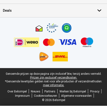
Deals
Certificaten, betaalmethoden, bezorgingsdienst partners
Juridische voettekst
Genoemde prijzen op deze pagina zijn inclusief btw, tenzij anders vermeld.
Prijzen zijn exclusief verzendkosten.
*Genoemde levertijden gelden niet voor alle producten of verzendmethoden:
meer informatie.
Over Belsimpel
Nieuws
Partners
Werken bij Belsimpel
Privacy
Impressum
Cookievoorkeuren
Algemene voorwaarden
© 2026 Belsimpel