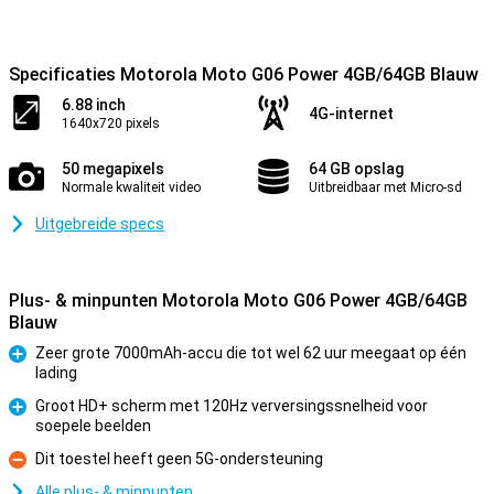
Specificaties Motorola Moto G06 Power 4GB/64GB Blauw
6.88 inch
4G-internet
1640x720 pixels
50 megapixels
64 GB opslag
Normale kwaliteit video
Uitbreidbaar met Micro-sd
Uitgebreide specs
Plus- & minpunten Motorola Moto G06 Power 4GB/64GB
Blauw
Zeer grote 7000mAh-accu die tot wel 62 uur meegaat op één
lading
Pluspunt
Groot HD+ scherm met 120Hz verversingssnelheid voor
soepele beelden
Pluspunt
Dit toestel heeft geen 5G-ondersteuning
Minpunt
Alle plus- & minpunten