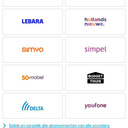
Mooi design
Het toestel ziet er stijlvol uit en is ook nog eens erg stevig. Het
design geeft de Moto G06 Power een frisse en moderne uitstraling.
Daarnaast is hij spatwaterdicht met een IP64-classificatie en
voorzien van Corning Gorilla Glass 3, zodat je scherm goed
beschermd is tegen krassen. Ook het display is mooi bij de
Motorola G06 Power. Het 6.88 inch HD+ scherm met 120Hz
verversingssnelheid zorgt voor vloeiende beelden tijdens scrollen,
gamen of streamen. Water Touch-technologie maakt het scherm
bovendien extra responsief, ook met natte vingers.
Camera
Of je nu een snelle selfie maakt of een creatieve fotoshoot plant,
de Moto G06 Power staat voor je klaar. De slimme Quad Pixel-
camera met 50 MP hoofdsensor maakt heldere en scherpe foto’s,
ook in het donker dankzij Auto Night Vision. Met handige modi zoals
portret, panorama, slowmotion en timelapse leg je elk moment op
jouw manier vast. Achteraf bewerken doe je eenvoudig via Google
Photos. Van portretvervaging tot filmisch licht en Color Pop: je
foto’s zien er altijd professioneel uit. De camera is bovendien
uitgerust met Google Lens, waarmee je makkelijk objecten en
teksten herkent.
Bekijk en vergelijk alle abonnementen van alle providers
Connectiviteit